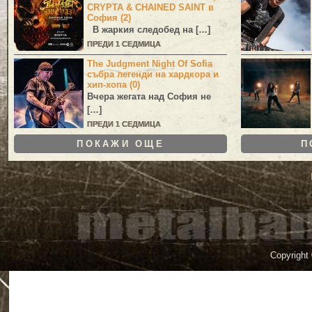
CRYPTA & CHAINED SAINT в
София (2)
В жаркия следобед на […]
ПРЕДИ 1 СЕДМИЦА
The Judgment Night Of Sofia
събра легенди на хардкора и
хип-хопа (0)
Вчера жегата над София не
[…]
ПРЕДИ 1 СЕДМИЦА
ПОКАЖИ ОЩЕ
П
Copyright