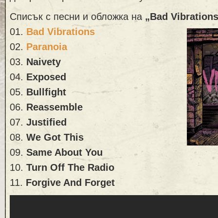
Списък с песни и обложка на
„Bad Vibration
01.
Bad Vibrations
02.
Paranoia
03.
Naivety
04.
Exposed
05.
Bullfight
06.
Reassemble
07.
Justified
08.
We Got This
09.
Same About You
10.
Turn Off The Radio
11.
Forgive And Forget