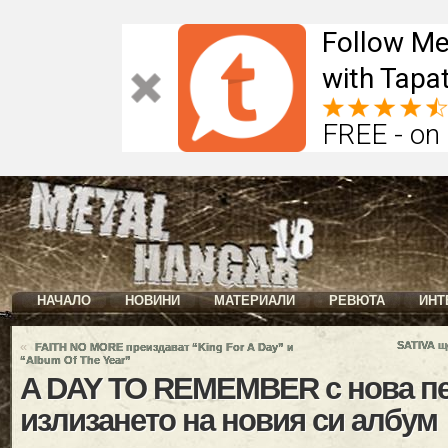
Follow Me
with Tapat
FREE - on
НАЧАЛО
НОВИНИ
МАТЕРИАЛИ
РЕВЮТА
ИНТ
«
SATIVA щ
FAITH NO MORE преиздават “King For A Day” и
“Album Of The Year”
A DAY TO REMEMBER с нова пе
излизането на новия си албум