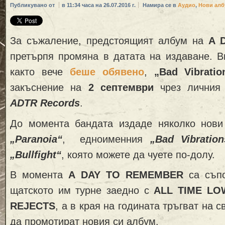
Публикувано от
в 11:34 часа на 26.07.2016 г.
Намира се в
Аудио
,
Нови ал
За съжаление, предстоящият албум на
A 
претърпя промяна в датата на издаване. 
както вече
беше обявено
,
„Bad Vibratio
закъснение на
2 септември
чрез личния 
ADTR Records
.
До момента бандата издаде няколко нови
„Paranoia“
, едноименния
„Bad Vibration
„Bullfight“
, която можете да чуете по-долу.
В момента
A DAY TO REMEMBER
са съп
щатското им турне заедно с
ALL TIME LO
REJECTS
, а в края на годината тръгват на с
да промотират новия си албум.