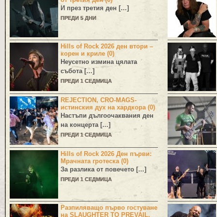
И през третия ден […]
ПРЕДИ 5 ДНИ
Hills of Rock 2026 ден втори –
корен и криле (0)
Неусетно измина цялата
събота […]
ПРЕДИ 1 СЕДМИЦА
REJECTION, CRO-MAGS-
истинския дух на хардкора (0)
Настъпи дългоочаквания ден
на концерта […]
ПРЕДИ 1 СЕДМИЦА
Hills of Rock 2026 Ден първи:
Мрачната гротеска (0)
За разлика от повечето […]
ПРЕДИ 1 СЕДМИЦА
Разпиляващо първо гостуване
на SLAUGHTER TO PREVAIL,