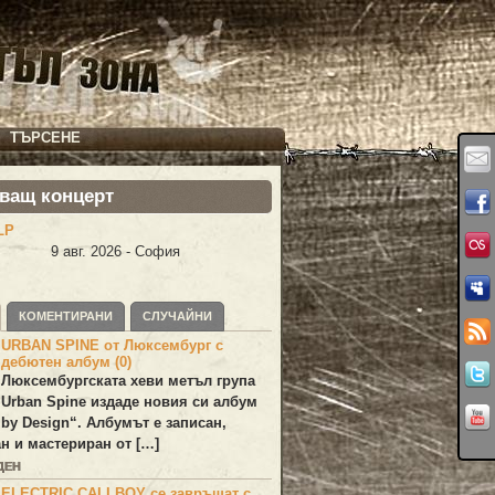
ТЪРСЕНЕ
ващ концерт
LP
9 авг. 2026 - София
КОМЕНТИРАНИ
СЛУЧАЙНИ
URBAN SPINE от Люксембург с
дебютен албум (0)
Люксембургската хеви метъл група
Urban Spine
издаде новия си албум
 by Design
“. Албумът е записан,
н и мастериран от […]
ДЕН
ELECTRIC CALLBOY се завръщат с