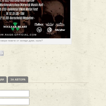
говори повече от хиляди думи, нали?
ЦИИ
ЗА АВТОРА