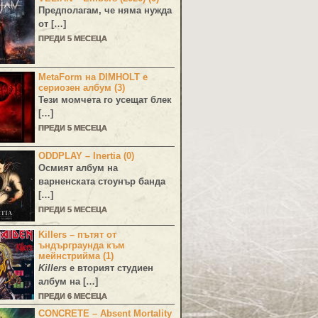
Предполагам, че няма нужда
от […]
ПРЕДИ 5 МЕСЕЦА
MetaForm на DIMHOLT е
сериозен албум (3)
Тези момчета го усещат блек
[…]
ПРЕДИ 5 МЕСЕЦА
ODDPLAY – Inertia (0)
Осмият албум на
варненската стоунър банда
[…]
ПРЕДИ 5 МЕСЕЦА
Killers – пътят от
ъндърграунда към
мейнстрийма (1)
Killers
е вторият студиен
албум на […]
ПРЕДИ 6 МЕСЕЦА
CONCRETE – Absent Mortality