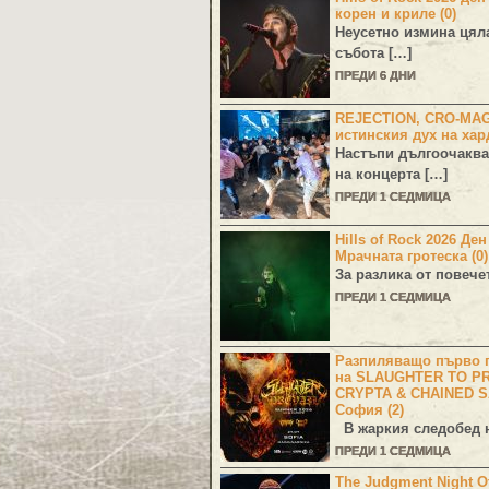
корен и криле (0)
Неусетно измина цял
събота […]
ПРЕДИ 6 ДНИ
REJECTION, CRO-MA
истинския дух на хар
Настъпи дългоочаква
на концерта […]
ПРЕДИ 1 СЕДМИЦА
Hills of Rock 2026 Де
Мрачната гротеска (0)
За разлика от повече
ПРЕДИ 1 СЕДМИЦА
Разпиляващо първо г
на SLAUGHTER TO PR
CRYPTA & CHAINED S
София (2)
В жаркия следобед н
ПРЕДИ 1 СЕДМИЦА
The Judgment Night Of