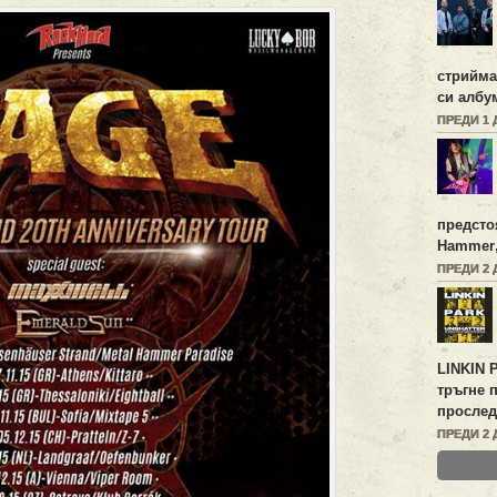
стрийм
си алб
ПРЕДИ 1 
предсто
Hammer
ПРЕДИ 2 
LINKIN 
тръгне 
прослед
ПРЕДИ 2 