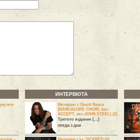
ИНТЕРВЮТА
центите
Интервю с David Reece
(BANGALORE CHOIR, екс-
ACCEPT, екс-JOHN STEEL) (2)
Третото издание […]
ПРЕДИ 3 ДНИ
 втори –
Интервю със SICKRED (0)