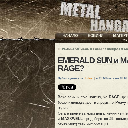
НАЧАЛО
НОВИНИ
МАТЕР
«
PLANET OF ZEUS и TUBER с концерт в С
EMERALD SUN и MA
RAGE?
Публикувано от
Jolee
в 11:58 часа на 18.08.
Вече всички сме наясно, че
RAGE
ще 
беше изненадващо, въпреки че
Peavy
година.
Сега е време за нови попълнения към а
и
MAXXWELL
ще дойдат на
29 ноемв
отхвърлят) тази информация.