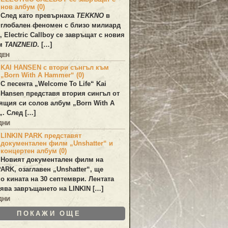
нов албум (0)
След като превърнаха
TEKKNO
в
глобален феномен с близо милиард
а,
Electric Callboy
се завръщат с новия
ум
TANZNEID
. […]
ДЕН
KAI HANSEN с втори сънгъл към
„Born With A Hammer“ (0)
С песента „
Welcome To Life
“
Kai
Hansen
представя втория сингъл от
ящия си солов албум „
Born With A
„. След […]
ДНИ
LINKIN PARK представят
документален филм „Unshatter“ и
концертен албум (0)
Новият документален филм на
PARK
, озаглавен
„Unshatter“
, ще
по кината на 30 септември. Лентата
ява завръщането на
LINKIN
[…]
ДНИ
ПОКАЖИ ОЩЕ