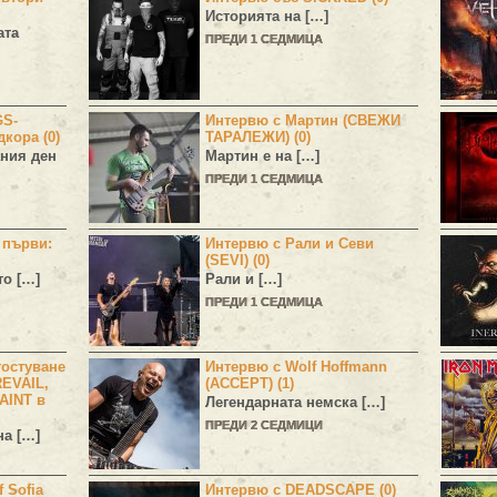
Историята на […]
ата
ПРЕДИ 1 СЕДМИЦА
GS-
Интервю с Мартин (СВЕЖИ
дкора (0)
ТАРАЛЕЖИ) (0)
ния ден
Мартин е на […]
ПРЕДИ 1 СЕДМИЦА
н първи:
Интервю с Рали и Севи
(SEVI) (0)
то […]
Рали и […]
ПРЕДИ 1 СЕДМИЦА
остуване
Интервю с Wolf Hoffmann
EVAIL,
(ACCEPT) (1)
AINT в
Легендарната немска […]
ПРЕДИ 2 СЕДМИЦИ
а […]
 Sofia
Интервю с DEADSCAPE (0)