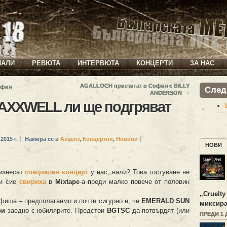
ИАЛИ
РЕВЮТА
ИНТЕРВЮТА
КОНЦЕРТИ
ЗА НАС
AGALLOCH пристигат в София с BILLY
офия
След
»
ANDERSON
XXWELL ли ще подгряват
2015 г.
Намира се в
Акцент
,
Концертни
,
Новини
НОВИ
изнесат
специален концерт
у нас, нали? Това гостуване не
и сие
свириха
в
Mixtape
-а преди малко повече от половин
„
Cruelty
фиша – предполагаемо и почти сигурно е, че
EMERALD SUN
миксира
ри
заедно с юбилярите. Предстои
BGTSC
да потвърдят (или
ПРЕДИ 1 