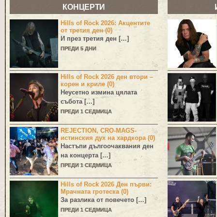
КОНЦЕРТИ
Hills of Rock 2026: Акцентите
от третия ден (0)
И през третия ден […]
ПРЕДИ 5 ДНИ
Hills of Rock 2026 ден втори –
корен и криле (0)
Неусетно измина цялата
събота […]
ПРЕДИ 1 СЕДМИЦА
REJECTION, CRO-MAGS-
истинския дух на хардкора (0)
Настъпи дългоочаквания ден
на концерта […]
ПРЕДИ 1 СЕДМИЦА
Hills of Rock 2026 Ден първи:
Мрачната гротеска (0)
За разлика от повечето […]
ПРЕДИ 1 СЕДМИЦА