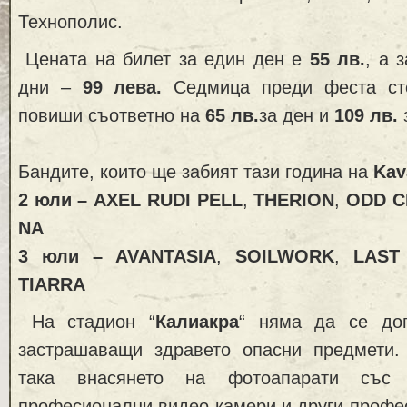
Технополис.
Цената на билет за един ден е
5
5
лв.
, а 
дни –
9
9
лева.
Седмица преди феста ст
повиши съответно на
65 лв.
за ден и
109 лв.
Бандите, които ще забият тази година на
Kav
2
юли – AXEL RUDI PELL
,
THERION
,
ODD C
NA
3
юли – AVANTASIA
,
SOILWORK
,
LAST
TIARRA
На стадион “
Калиакра
“ няма да се доп
застрашаващи здравето опасни предмети
така внасянето на фотоапарати със 
професионални видео камери и други профе