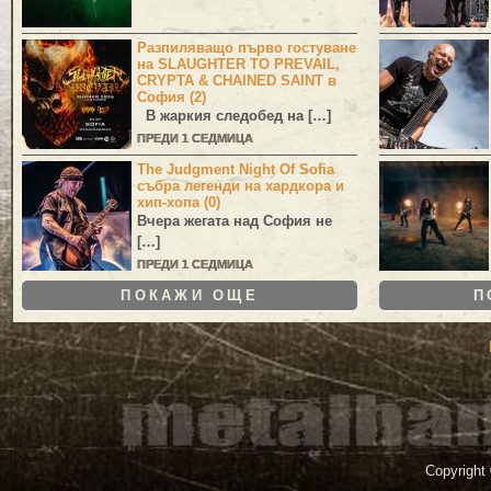
Разпиляващо първо гостуване
на SLAUGHTER TO PREVAIL,
CRYPTA & CHAINED SAINT в
София (2)
В жаркия следобед на […]
ПРЕДИ 1 СЕДМИЦА
The Judgment Night Of Sofia
събра легенди на хардкора и
хип-хопа (0)
Вчера жегата над София не
[…]
ПРЕДИ 1 СЕДМИЦА
ПОКАЖИ ОЩЕ
П
Copyright