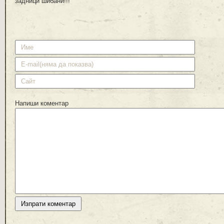
задници шибани!!!
Напиши коментар