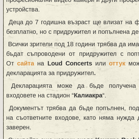
устройства.
Деца до 7 годишна възраст ще влизат на ф
безплатно, но с придружител и попълнена д
Всички зрители под 18 години трябва да има
бъдат съпроводени от придружител с поп
От
сайта
на
Loud Concerts
или
оттук
мож
декларацията за придружител
.
Декларацията може да бъде получена 
входовете на стадион “
Калиакра
“.
Документът трябва да бъде попълнен, под
на съответните входове, като няма нужда 
заверен.