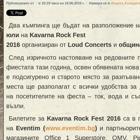
Публикувано от
в 10:19 часа на 10.06.2016 г.
Намира се в
Акцент
,
Концерт
Два къмпинга ще бъдат на разположение 
юли
на
Kavarna Rock Fest
2016
организиран от
Loud
Concerts
и
община
След изричното настояване на редовните п
фиестата тази година, освен обявената нова
е подсигурено и старото място за разпъван
места ще разполагат с всички удобства за
на посетителите на феста – ток, вода и съ
възли.
Билетите за
Kavarna Rock Fest 2016
са в 
на
Eventim
(
www.eventim.bg
)
и партньорит
магазинитe Office 1 Superstore, OMV, Pica