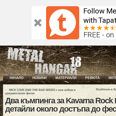
Follow Me
with Tapat
FREE - on
НАЧАЛО
НОВИНИ
МАТЕРИАЛИ
РЕВЮТА
ИНТ
«
Ensiferum и 
NICK CAVE AND THE BAD SEEDS с нов албум и
документален филм
Два къмпинга за Kavarna Rock F
детайли около достъпа до фе