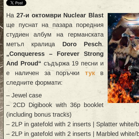
На
27-и октомври Nuclear Blast
ще пуснат на пазара поредния
студиен албум на германската
метъл кралица
Doro Pesch
.
„Conqueress – Forever Strong
And Proud“
съдържа 19 песни и
е наличен за поръчки
тук
в
следните формати:
– Jewel case
– 2CD Digibook with 36p booklet
(including bonus tracks)
– 2LP in gatefold with 2 inserts | Splatter white/
– 2LP in gatefold with 2 inserts | Marbled white/