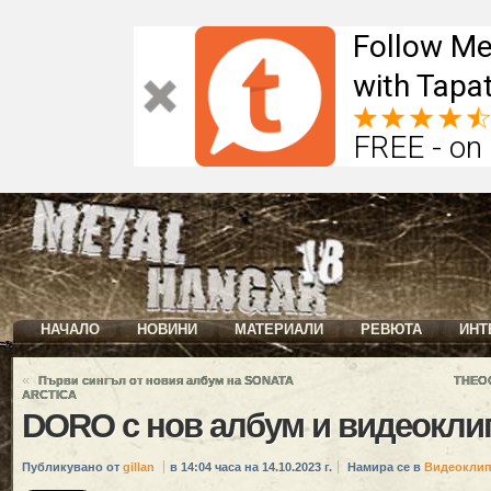
Follow Me
with Tapat
FREE - on
НАЧАЛО
НОВИНИ
МАТЕРИАЛИ
РЕВЮТА
ИНТ
«
Първи сингъл от новия албум на SONATA
THEOC
ARCTICA
DORO с нов албум и видеокли
Публикувано от
gillan
в 14:04 часа на 14.10.2023 г.
Намира се в
Видеокли