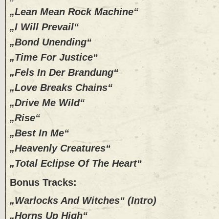
„Lean Mean Rock Machine“
„I Will Prevail“
„Bond Unending“
„Time For Justice“
„Fels In Der Brandung“
„Love Breaks Chains“
„Drive Me Wild“
„Rise“
„Best In Me“
„Heavenly Creatures“
„Total Eclipse Of The Heart“
Bonus Tracks:
„Warlocks And Witches“ (Intro)
„Horns Up High“