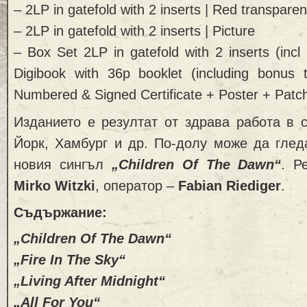
– 2LP in gatefold with 2 inserts | Red transparen
– 2LP in gatefold with 2 inserts | Picture
– Box Set 2LP in gatefold with 2 inserts (inc
Digibook with 36p booklet (including bonus
Numbered & Signed Certificate + Poster + Patch
Изданието е резултат от здрава работа в 
Йорк, Хамбург и др. По-долу може да глед
новия сингъл
„Children Of The Dawn“
. Р
Mirko Witzki
, оператор –
Fabian Riediger
.
Съдържание:
„Children Of The Dawn“
„Fire In The Sky“
„Living After Midnight“
„All For You“