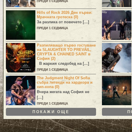
ПРЕДИ 1 СЕДМИЦА
Hills of Rock 2026 Ден първи:
Мрачната гротеска (0)
За разлика от повечето […]
ПРЕДИ 1 СЕДМИЦА
Разпиляващо първо гостуване
на SLAUGHTER TO PREVAIL,
CRYPTA & CHAINED SAINT в
София (2)
В жаркия следобед на […]
ПРЕДИ 1 СЕДМИЦА
The Judgment Night Of Sofia
събра легенди на хардкора и
хип-хопа (0)
Вчера жегата над София не
[…]
ПРЕДИ 1 СЕДМИЦА
ПОКАЖИ ОЩЕ
П