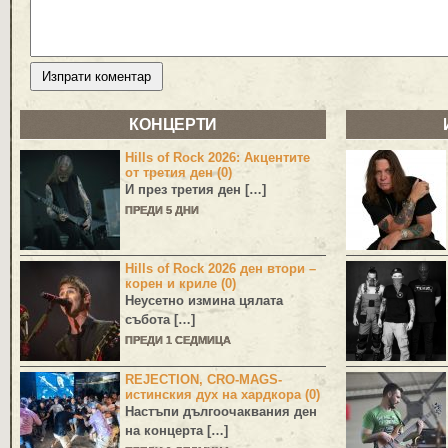
КОНЦЕРТИ
Hills of Rock 2026: Акцентите
от третия ден (0)
И през третия ден […]
ПРЕДИ 5 ДНИ
Hills of Rock 2026 ден втори –
корен и криле (0)
Неусетно измина цялата
събота […]
ПРЕДИ 1 СЕДМИЦА
REJECTION, CRO-MAGS-
истинския дух на хардкора (0)
Настъпи дългоочаквания ден
на концерта […]