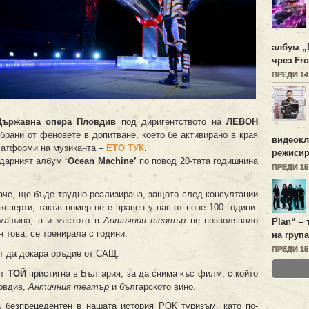
албум „
чрез Fro
ПРЕДИ 1
Държавна опера Пловдив
под диригентството на
ЛЕВОН
збрани от феновете в допитване, което бе активирано в края
видеок
латформи на музиканта –
ЕТО ТУК
.
режисир
ндарният албум
‘Ocean Machine’
по повод 20-тата годишнина
ПРЕДИ 1
баче, ще бъде трудно реализирана, защото след консултации
ксперти, такъв номер не е правен у нас от поне 100 години.
 машина, а и мястото в
Античния театър
не позволявало
Plan
“ –
н това, се тренирала с години.
на група
ПРЕДИ 1
т да докара оръдие от САЩ.
ят
ТОЙ
пристигна в България, за да снима къс филм, с който
овдив,
Античния театър
и българското вино.
а безпрецедентен в нашата история РОК туризъм, като по-