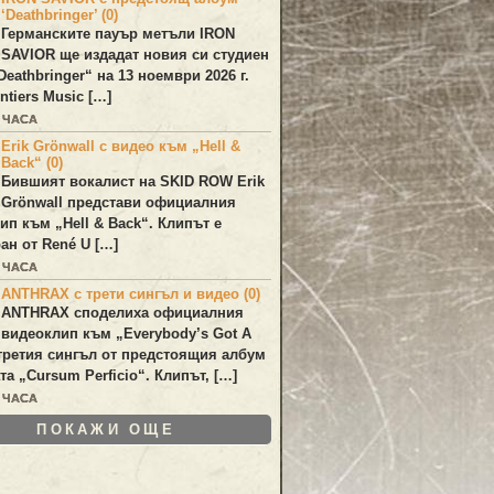
‘Deathbringer’ (0)
Германските пауър метъли
IRON
SAVIOR
ще издадат новия си студиен
Deathbringer
“ на 13 ноември 2026 г.
ntiers Music […]
4 ЧАСА
Erik Grönwall с видео към „Hell &
Back“ (0)
Бившият вокалист на
SKID ROW
Erik
Grönwall
представи официалния
лип към
„Hell & Back“
. Клипът е
ан от
René U
[…]
5 ЧАСА
ANTHRAX с трети сингъл и видео (0)
ANTHRAX
споделиха официалния
видеоклип към „
Everybody’s Got A
 третия сингъл от предстоящия албум
та „
Cursum Perficio
“. Клипът, […]
5 ЧАСА
ПОКАЖИ ОЩЕ