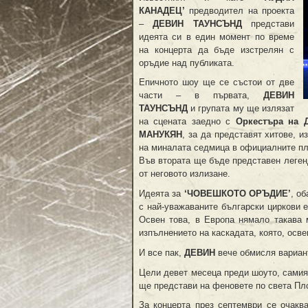
КАНАДЕЦ’
предводител на проекта
–
ДЕВИН ТАУНСЪНД
представи
идеята си в един момент по време
на концерта да бъде изстрелян с
оръдие над публиката.
Епичното шоу ще се състои от две
части – в първата,
ДЕВИН
ТАУНСЪНД
и групата му ще излязат
на сцената заедно с
Оркестъра на 
МАНУКЯН
, за да представят хитове, и
на миналата седмица в официалните п
Във втората ще бъде представен леге
от неговото излизане.
Идеята за
‘ЧОВЕШКОТО ОРЪДИЕ’
, о
с най-уважаваните български циркови е
Освен това, в Европа нямало такава
изпълнението на каскадата, която, осве
И все пак,
ДЕВИН
вече обмисля вариан
Цели девет месеца преди шоуто, сами
ще представи на феновете по света Пл
За концерта през септември се очакв