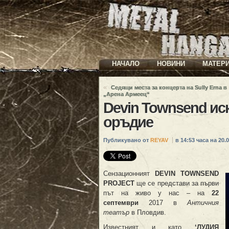
НАЧАЛО
НОВИНИ
МАТЕР
«
Седящи места за концерта на Sully Erna в
„Арена Армеец“
Devin Townsend иск
оръдие
Публикувано от
REYAV
в 14:53 часа на 20.0
Сензационният
DEVIN TOWNSEND
PROJECT
ще се представи за първи
път на живо у нас – на
22
септември
2017 в
Античния
театър
в Пловдив.
Известният и като
‘ЛУДИЯ