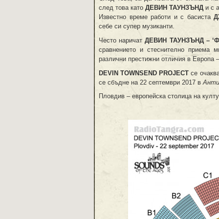
след това като
ДЕВИН ТАУНЗЪНД
и с 
Известно време работи и с басиста
Д
себе си супер музиканти.
Често наричат
ДЕВИН ТАУНЗЪНД – ‘Ф
сравнението и стеснително приема м
различни престижни отличия в Европа 
DEVIN TOWNSEND PROJECT
се очакв
се сбъдне на 22 септември 2017 в
Анти
Пловдив – европейска столица на култу