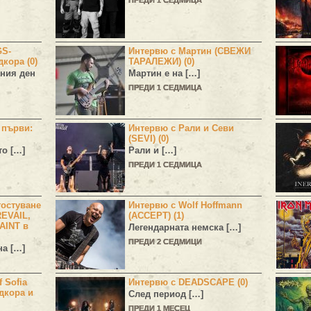
GS-
Интервю с Мартин (СВЕЖИ
дкора (0)
ТАРАЛЕЖИ) (0)
ния ден
Мартин е на […]
ПРЕДИ 1 СЕДМИЦА
н първи:
Интервю с Рали и Севи
(SEVI) (0)
то […]
Рали и […]
ПРЕДИ 1 СЕДМИЦА
остуване
Интервю с Wolf Hoffmann
EVAIL,
(ACCEPT) (1)
AINT в
Легендарната немска […]
ПРЕДИ 2 СЕДМИЦИ
а […]
 Sofia
Интервю с DEADSCAPE (0)
дкора и
След период […]
ПРЕДИ 1 МЕСЕЦ