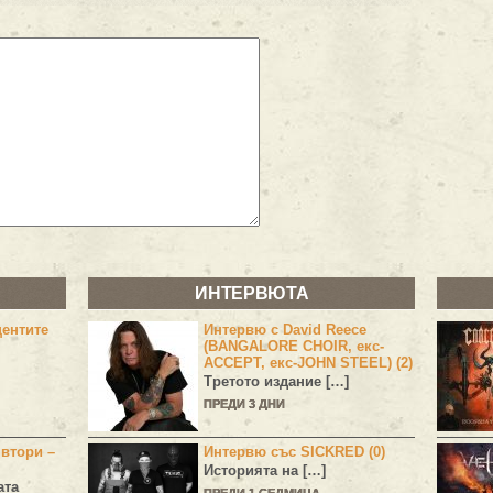
ИНТЕРВЮТА
центите
Интервю с David Reece
(BANGALORE CHOIR, екс-
ACCEPT, екс-JOHN STEEL) (2)
Третото издание […]
ПРЕДИ 3 ДНИ
 втори –
Интервю със SICKRED (0)
Историята на […]
ата
ПРЕДИ 1 СЕДМИЦА