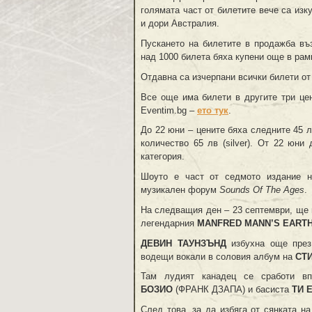
голямата част от билетите вече са из
и дори Австралия.
Пускането на билетите в продажба в
над 1000 билета бяха купени още в рам
Отдавна са изчерпани всички билети от
Все още има билети в другите три цен
Eventim.bg –
ето тук
.
До 22 юни – цените бяха следните 45 лв
количество 65 лв (silver). От 22 юни
категория.
Шоуто е част от седмото издание н
музикален форум
Sounds Of The Ages
.
На следващия ден – 23 септември, ще
легендарния
MANFRED MANN’S EART
ДЕВИН ТАУНЗЪНД
избухна още през
водещи вокали в соловия албум на
СТИ
Там лудият канадец се сработи в
БОЗИО
(ФРАНК ДЗАПА) и басиста
ТИ 
След това, за да избяга от сянката н