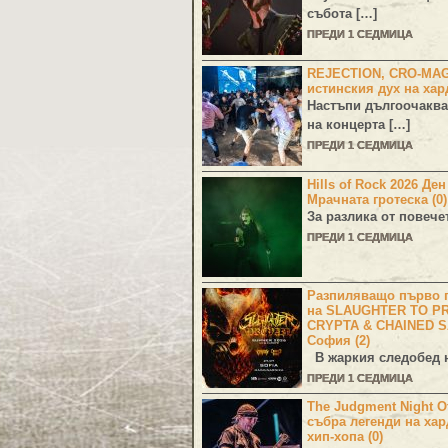
събота […]
ПРЕДИ 1 СЕДМИЦА
REJECTION, CRO-MA
истинския дух на хар
Настъпи дългоочаква
на концерта […]
ПРЕДИ 1 СЕДМИЦА
Hills of Rock 2026 Де
Мрачната гротеска (0)
За разлика от повече
ПРЕДИ 1 СЕДМИЦА
Разпиляващо първо г
на SLAUGHTER TO PR
CRYPTA & CHAINED S
София (2)
В жаркия следобед н
ПРЕДИ 1 СЕДМИЦА
The Judgment Night Of
събра легенди на хар
хип-хопа (0)