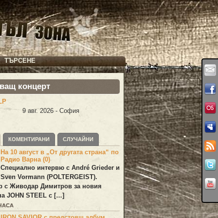
ТЪРСЕНЕ
ващ концерт
LP
9 авг. 2026 - София
КОМЕНТИРАНИ
СЛУЧАЙНИ
На 10 август в „От другата страна“ по
Радио Варна (0)
Специално интервю с André Grieder и
Sven Vormann (POLTERGEIST).
р с Живодар Димитров за новия
на JOHN STEEL с […]
 ЧАСА
IRON SAVIOR с предстоящ албум