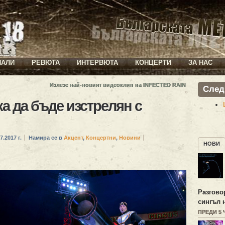
ИАЛИ
РЕВЮТА
ИНТЕРВЮТА
КОНЦЕРТИ
ЗА НАС
Излезе най-новият видеоклип на INFECTED RAIN
След
»
а да бъде изстрелян с
7.2017 г.
Намира се в
Акцент
,
Концертни
,
Новини
НОВИ
Разгово
сингъл 
ПРЕДИ 5