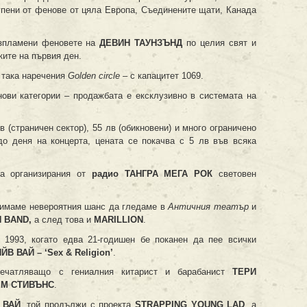
купени от фенове от цяла Европа, Съединените щати, Канада
ъзпламени феновете на
ДЕВИН ТАУНЗЪНД
по целия свят и
ките на първия ден.
 така наречения
Golden circle –
с капацитет 1069.
ови категории – продажбата е ексклузивно в системата на
 (страничен сектор), 55 лв (обикновени) и много ограничено
 до деня на концерта, цената се покачва с 5 лв във всяка
а организирания от
радио ТАНГРА МЕГА РОК
световен
 имаме невероятния шанс да гледаме в
Античния театър
и
H BAND,
а след това и
MARILLION
.
 1993, когато едва 21-годишен бе поканен да пее всички
ЙВ ВАЙ – ‘Sex & Religion’
.
печатляващо с гениалния китарист и барабанист
ТЕРИ
ЕМ СТИВЪНС
.
а
ВАЙ
, той продължи с проекта
STRAPPING YOUNG LAD
, а