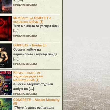
ПРЕДИ 5 МЕСЕЦА
MetaForm на DIMHOLT е
сериозен албум (3)
Тези момчета го усещат блек
[…]
ПРЕДИ 5 МЕСЕЦА
ODDPLAY – Inertia (0)
Осмият албум на
варненската стоунър банда
[…]
ПРЕДИ 5 МЕСЕЦА
Killers – пътят от
ъндърграунда към
мейнстрийма (1)
Killers
е вторият студиен
албум на […]
ПРЕДИ 6 МЕСЕЦА
CONCRETE – Absent Mortality
(0)
“There is more evil around