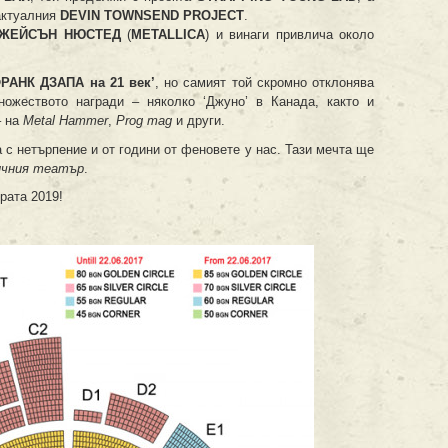
актуалния
DEVIN TOWNSEND PROJECT
.
ЖЕЙСЪН НЮСТЕД
(
METALLICA
) и винаги привлича около
РАНК ДЗАПА на 21 век’
, но самият той скромно отклонява
ножеството награди – няколко ‘Джуно’ в Канада, както и
– на
Metal Hammer
,
Prog mag
и други.
а с нетърпение и от години от феновете у нас. Тази мечта ще
чния театър
.
рата 2019!