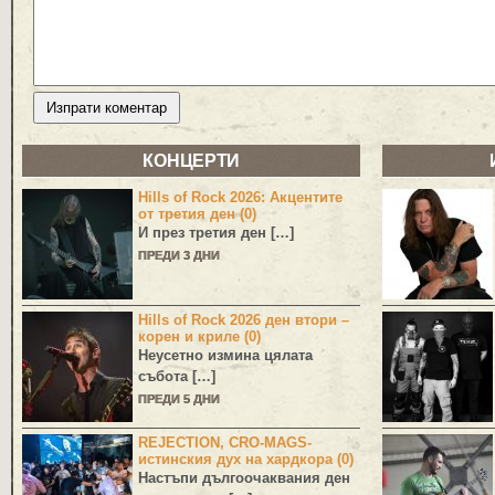
КОНЦЕРТИ
Hills of Rock 2026: Акцентите
от третия ден (0)
И през третия ден […]
ПРЕДИ 3 ДНИ
Hills of Rock 2026 ден втори –
корен и криле (0)
Неусетно измина цялата
събота […]
ПРЕДИ 5 ДНИ
REJECTION, CRO-MAGS-
истинския дух на хардкора (0)
Настъпи дългоочаквания ден