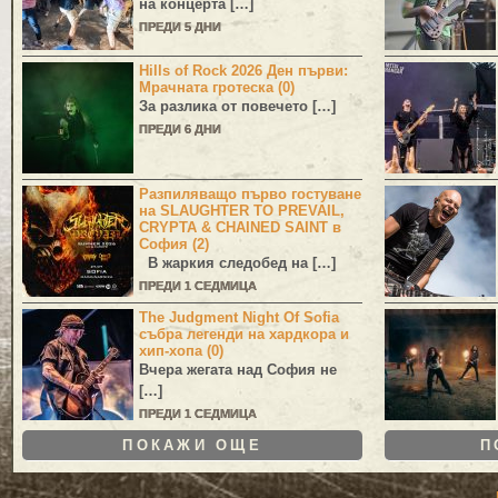
на концерта […]
ПРЕДИ 5 ДНИ
Hills of Rock 2026 Ден първи:
Мрачната гротеска (0)
За разлика от повечето […]
ПРЕДИ 6 ДНИ
Разпиляващо първо гостуване
на SLAUGHTER TO PREVAIL,
CRYPTA & CHAINED SAINT в
София (2)
В жаркия следобед на […]
ПРЕДИ 1 СЕДМИЦА
The Judgment Night Of Sofia
събра легенди на хардкора и
хип-хопа (0)
Вчера жегата над София не
[…]
ПРЕДИ 1 СЕДМИЦА
ПОКАЖИ ОЩЕ
П