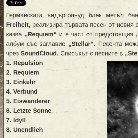
Германската ъндъргрануд блек метъл б
Freiheit,
реализира първата песен от нови
я 
казва
„Requiem“
и е част от предстоящия 
албум със заглавие
„Stellar“.
Песента може
чрез
SoundCloud.
Списъкът с песните в
„Ste
1. Repulsion
2. Requiem
3. Einkehr
4. Verbund
5. Eiswanderer
6. Letzte Sonne
7. Idyll
8. Unendlich