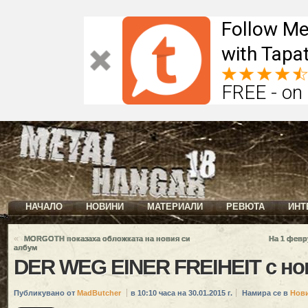
Follow Me
with Tapat
FREE - on
НАЧАЛО
НОВИНИ
МАТЕРИАЛИ
РЕВЮТА
ИНТ
«
MORGOTH показаха обложката на новия си
На 1 февр
албум
DER WEG EINER FREIHEIT с но
Публикувано от
MadButcher
в 10:10 часа на 30.01.2015 г.
Намира се в
Нов