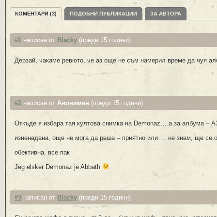
КОМЕНТАРИ (3)
ПОДОБНИ ПУБЛИКАЦИИ
ЗА АВТОРА
#1
написан от
Blacky
(преди 15 години)
Дерзай, чакаме ревюто, че аз още не съм намерил време да чуя ал
#2
написан от
Анонимен
(преди 15 години)
Откъде я избара тая култова снимка на Demonaz… а за албума – А
изненадана, още не мога да реша – приятно или…. не знам, ще се
обективна, все пак
Jeg elsker Demonaz je Abbath
#3
написан от
Blacky
(преди 15 години)