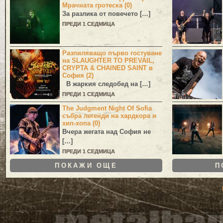
Мрачната гротеска (0)
За разлика от повечето […]
ПРЕДИ 1 СЕДМИЦА
Разпиляващо първо гостуване
на SLAUGHTER TO PREVAIL,
CRYPTA & CHAINED SAINT в
София (2)
В жаркия следобед на […]
ПРЕДИ 1 СЕДМИЦА
The Judgment Night Of Sofia
събра легенди на хардкора и
хип-хопа (0)
Вчера жегата над София не
[…]
ПРЕДИ 1 СЕДМИЦА
ПОКАЖИ ОЩЕ
П