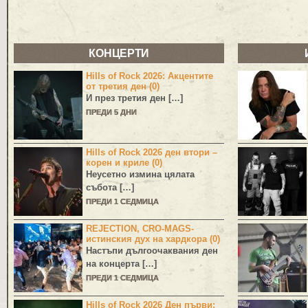
КОНЦЕРТИ
Hills of Rock 2026: Акцентите
от третия ден (0)
И през третия ден […]
ПРЕДИ 5 ДНИ
Hills of Rock 2026 ден втори –
корен и криле (0)
Неусетно измина цялата
събота […]
ПРЕДИ 1 СЕДМИЦА
REJECTION, CRO-MAGS-
истинския дух на хардкора (0)
Настъпи дългоочаквания ден
на концерта […]
ПРЕДИ 1 СЕДМИЦА
Hills of Rock 2026 Ден първи: