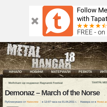
Follow Me
with Tapat
FREE - on
НАЧАЛО
НОВИНИ
МАТЕРИАЛИ
РЕВЮТА
ИНТ
«
ТАНГРА МЕГ
Wolfchant ще подминат Ragnarok Festival
Demonaz – March of the Norse
Публикувано от
Hatecrew
в 12:07 часа на 01.04.2011 г.
Намира се в
Нови а