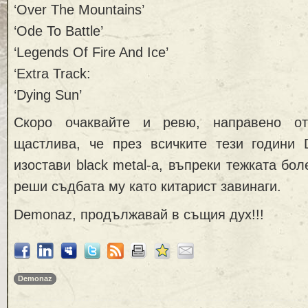
‘Over The Mountains’
‘Ode To Battle’
‘Legends Of Fire And Ice’
‘Extra Track:
‘Dying Sun’
Скоро очаквайте и ревю, направено о
щастлива, че през всичките тези години
изостави black metal-a, въпреки тежката бол
реши съдбата му като китарист завинаги.
Demonaz, продължавай в същия дух!!!
Demonaz