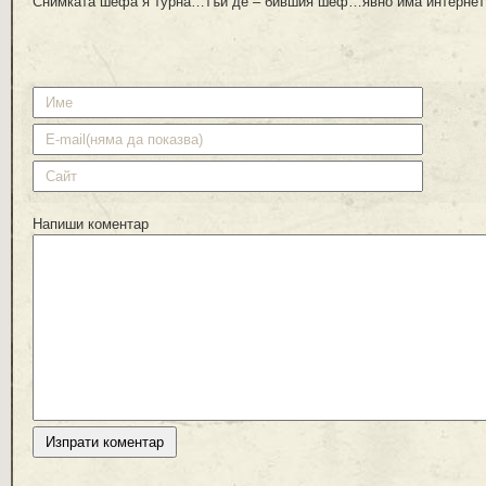
Снимката шефа я турна…тъй де – бившия шеф…явно има интернет
Напиши коментар