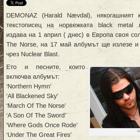
DEMONAZ (Harald Nævdal), някогашният 
текстописец на норвежката black metal
издава на 1 април ( днес) в Европа своя со
The Norse, на 17 май албумът ще излезе и
чрез Nuclear Blast.
Ето и песните, които
включва албумът:
‘Northern Hymn’
‘All Blackened Sky’
‘March Of The Norse’
‘A Son Of The Sword’
‘Where Gods Once Rode’
D
‘Under The Great Fires’