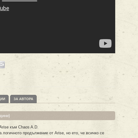
ЦИИ
ЗА АВТОРА
дини)
Arise към Chaos A.D.
 логичното продължение от Arise, но ето, че всичко се