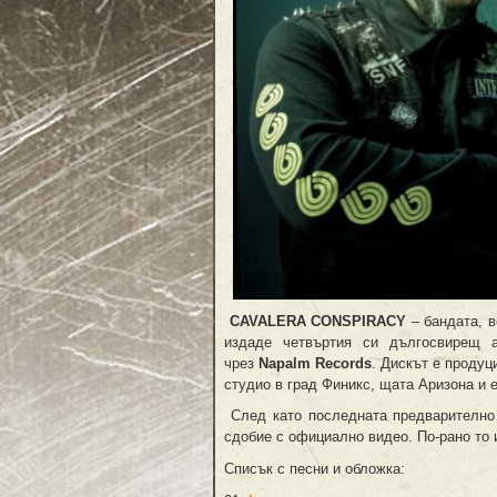
CAVALERA CONSPIRACY
– бандата, 
издаде четвъртия си дългосвирещ
чрез
Napalm Records
. Дискът е проду
студио в град Финикс, щата Аризона и 
След като последната предварително
сдобие с официално видео. По-рано то 
Списък с песни и обложка: