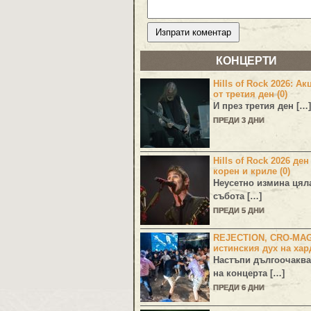
КОНЦЕРТИ
Hills of Rock 2026: Ак
от третия ден (0)
И през третия ден […]
ПРЕДИ 3 ДНИ
Hills of Rock 2026 ден
корен и криле (0)
Неусетно измина цял
събота […]
ПРЕДИ 5 ДНИ
REJECTION, CRO-MA
истинския дух на хар
Настъпи дългоочаква
на концерта […]
ПРЕДИ 6 ДНИ