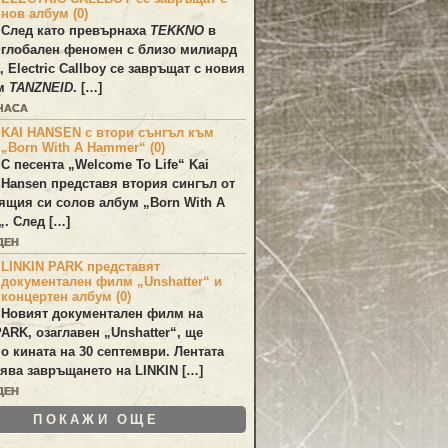
нов албум (0)
След като превърнаха
TEKKNO
в
глобален феномен с близо милиард
а,
Electric Callboy
се завръщат с новия
ум
TANZNEID
. […]
 ЧАСА
KAI HANSEN с втори сънгъл към
„Born With A Hammer“ (0)
С песента „
Welcome To Life
“
Kai
Hansen
представя втория сингъл от
ящия си солов албум „
Born With A
„. След […]
ДЕН
LINKIN PARK представят
документален филм „Unshatter“ и
концертен албум (0)
Новият документален филм на
PARK
, озаглавен
„Unshatter“
, ще
по кината на 30 септември. Лентата
ява завръщането на
LINKIN
[…]
ДЕН
ПОКАЖИ ОЩЕ