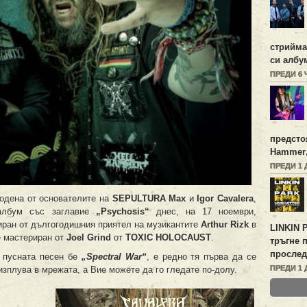
стрийм
си алб
ПРЕДИ 6
предсто
Hammer
ПРЕДИ 1 
водена от основателите на
SEPULTURA Max
и
Igor Cavalera
,
 албум със заглавие
„Psychosis“
днес, на 17 ноември,
циран от дългогодишния приятел на музикантите
Arthur Rizk
в
LINKIN 
е мастериран от
Joel Grind
от
TOXIC HOLOCAUST
.
тръгне 
прослед
 пусната песен бе
„Spectral War“
, е редно тя първа да се
ПРЕДИ 1 
изплува в мрежата, а Вие можете да го гледате по-долу.