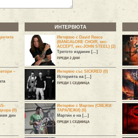
ИНТЕРВЮТА
центите
Интервю с David Reece
(BANGALORE CHOIR, екс-
ACCEPT, екс-JOHN STEEL) (2)
Третото издание […]
ПРЕДИ 2 ДНИ
 втори –
Интервю със SICKRED (0)
Историята на […]
ата
ПРЕДИ 1 СЕДМИЦА
GS-
Интервю с Мартин (СВЕЖИ
дкора (0)
ТАРАЛЕЖИ) (0)
ния ден
Мартин е на […]
ПРЕДИ 1 СЕДМИЦА