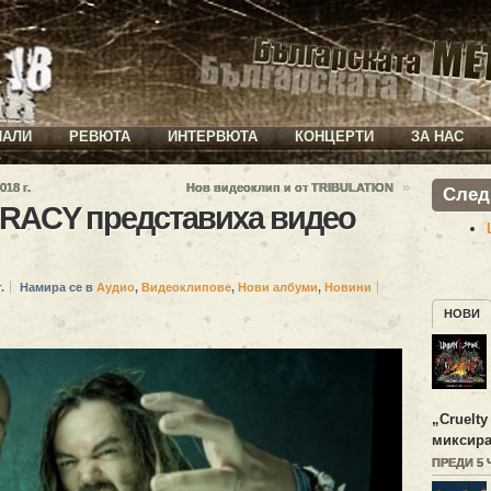
ИАЛИ
РЕВЮТА
ИНТЕРВЮТА
КОНЦЕРТИ
ЗА НАС
»
18 г.
Нов видеоклип и от TRIBULATION
След
RACY представиха видео
.
Намира се в
Аудио
,
Видеоклипове
,
Нови албуми
,
Новини
НОВИ
„
Cruelty
миксира
ПРЕДИ 5