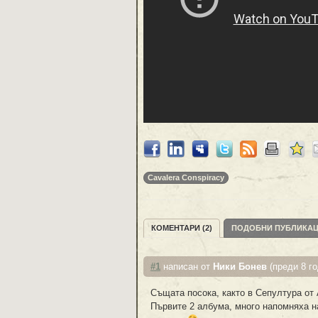
Cavalera Conspiracy
КОМЕНТАРИ (2)
ПОДОБНИ ПУБЛИКА
#1
написан от
Ники Бонев
(преди 8 го
Същата посока, както в Сепултура от 
Първите 2 албума, много напомняха на