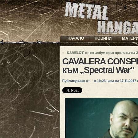
НАЧАЛО
НОВИНИ
МАТЕР
«
KAMELOT с нов албум през пролетта на 20
CAVALERA CONSPI
към „Spectral War“
Публикувано от
в 19:23 часа на 17.11.2017 г