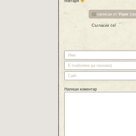
повтаря
#2
написан от
Viper
(пр
Съгласих се!
Напиши коментар