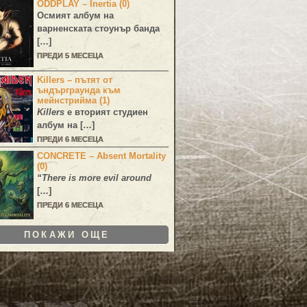
ODDPLAY – Inertia (0)
Осмият албум на
варненската стоунър банда
[…]
ПРЕДИ 5 МЕСЕЦА
Killers – пътят от
ъндърграунда към
мейнстрийма (1)
Killers
е вторият студиен
албум на […]
ПРЕДИ 6 МЕСЕЦА
CONCRETE – Absent Mortality
(0)
“There is more evil around
[…]
ПРЕДИ 6 МЕСЕЦА
ПОКАЖИ ОЩЕ