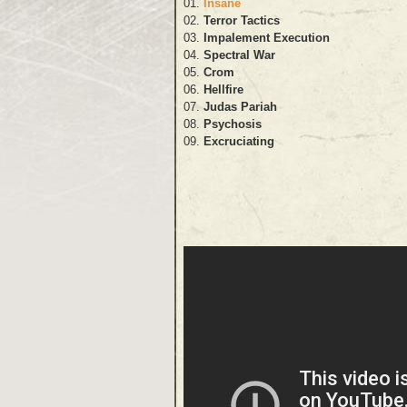
01.
Insane
02.
Terror Tactics
03.
Impalement Execution
04.
Spectral War
05.
Crom
06.
Hellfire
07.
Judas Pariah
08.
Psychosis
09.
Excruciating