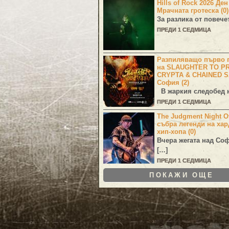
Hills of Rock 2026 Де
Мрачната гротеска (0)
За разлика от повече
ПРЕДИ 1 СЕДМИЦА
Разпиляващо първо г
на SLAUGHTER TO PR
CRYPTA & CHAINED S
София (2)
В жаркия следобед н
ПРЕДИ 1 СЕДМИЦА
The Judgment Night Of
събра легенди на хар
хип-хопа (0)
Вчера жегата над Со
[…]
ПРЕДИ 1 СЕДМИЦА
ПОКАЖИ ОЩЕ