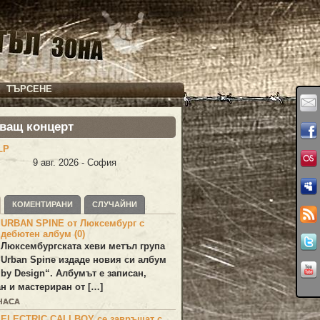
ТЪРСЕНЕ
ващ концерт
LP
9 авг. 2026 - София
КОМЕНТИРАНИ
СЛУЧАЙНИ
URBAN SPINE от Люксембург с
дебютен албум (0)
Люксембургската хеви метъл група
Urban Spine
издаде новия си албум
 by Design
“. Албумът е записан,
н и мастериран от […]
 ЧАСА
ELECTRIC CALLBOY се завръщат с