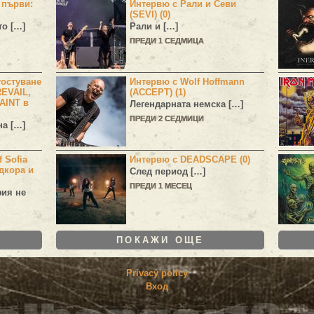
н първи:
Интервю с Рали и Севи
(SEVI) (0)
то […]
Рали и […]
ПРЕДИ 1 СЕДМИЦА
остуване
Интервю с Wolf Hoffmann
EVAIL,
(ACCEPT) (1)
AINT в
Легендарната немска […]
ПРЕДИ 2 СЕДМИЦИ
а […]
 Sofia
Интервю с DEADSCAPE (0)
дкора и
След период […]
ПРЕДИ 1 МЕСЕЦ
фия не
ПОКАЖИ ОЩЕ
Privacy policy
Вход