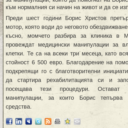
към нормалния си начин на живот и да се изп
Преди шест години Борис Христов претъ
мотор, която води до неговото обездвижване
късно, момчето разбира за клиника в М
провеждат медицински манипулации за в
клетки. Те са на всеки три месеца, като вс
стойност 6 500 евро. Благодарение на пом
подкрепящи го с благотворителни инициати
да стартира рехабилитацията си и зап
посещава тези процедури. Остават
манипулации, за които Борис тепърва
средства.