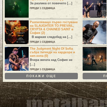
За разлика от повечето […]
ПРЕДИ 1 СЕДМИЦА
Разпиляващо първо гостуване
на SLAUGHTER TO PREVAIL,
CRYPTA & CHAINED SAINT в
София (2)
В жаркия следобед на […]
ПРЕДИ 1 СЕДМИЦА
The Judgment Night Of Sofia
събра легенди на хардкора и
хип-хопа (0)
Вчера жегата над София не
[…]
ПРЕДИ 1 СЕДМИЦА
ПОКАЖИ ОЩЕ
П