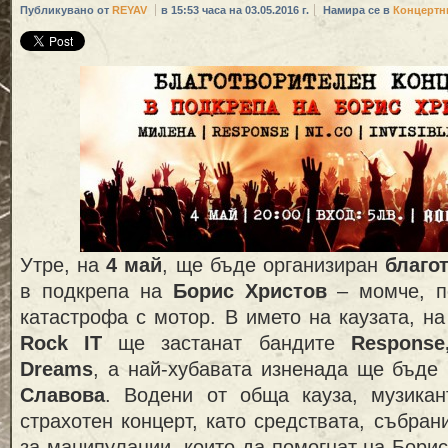
Публикувано от
REYAV
в 15:53 часа на 03.05.2016 г.
Намира се в
Концертн
Утре, на
4 май
, ще бъде организиран
благо
в подкрепа на
Борис Христов
– момче, п
катастрофа с мотор. В името на каузата, н
Rock IT
ще застанат бандите
Response,
Dreams
, а най-хубавата изненада ще бъде
Славова
. Водени от обща кауза, музикан
страхотен концерт, като средствата, събран
за манипулации, които да помогнат на Борис