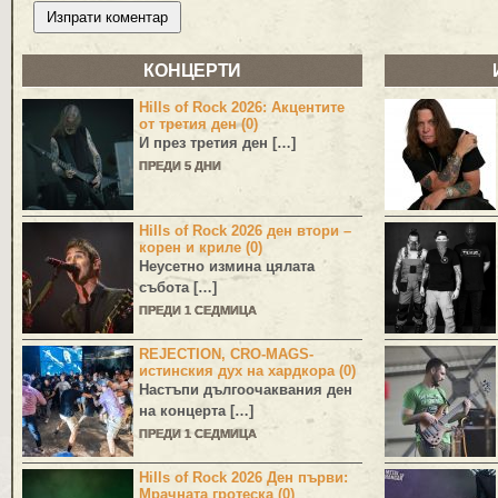
КОНЦЕРТИ
Hills of Rock 2026: Акцентите
от третия ден (0)
И през третия ден […]
ПРЕДИ 5 ДНИ
Hills of Rock 2026 ден втори –
корен и криле (0)
Неусетно измина цялата
събота […]
ПРЕДИ 1 СЕДМИЦА
REJECTION, CRO-MAGS-
истинския дух на хардкора (0)
Настъпи дългоочаквания ден
на концерта […]
ПРЕДИ 1 СЕДМИЦА
Hills of Rock 2026 Ден първи:
Мрачната гротеска (0)