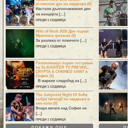
истинския дух на хардкора (0)
Настъпи дългоочаквания ден
на концерта […]
ПРЕДИ 1 СЕДМИЦА
Hills of Rock 2026 Ден първи:
Мрачната гротеска (0)
За разлика от повечето […]
ПРЕДИ 1 СЕДМИЦА
Разпиляващо първо гостуване
на SLAUGHTER TO PREVAIL,
CRYPTA & CHAINED SAINT в
София (2)
В жаркия следобед на […]
ПРЕДИ 1 СЕДМИЦА
The Judgment Night Of Sofia
събра легенди на хардкора и
хип-хопа (0)
Вчера жегата над София не
[…]
ПРЕДИ 1 СЕДМИЦА
ПОКАЖИ ОЩЕ
П