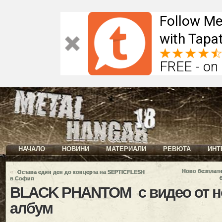
Follow Me
with Tapat
FREE - on
НАЧАЛО
НОВИНИ
МАТЕРИАЛИ
РЕВЮТА
ИНТ
«
Ново безплат
Остава един ден до концерта на SEPTICFLESH
в София
BLACK PHANTOM с видео от н
албум