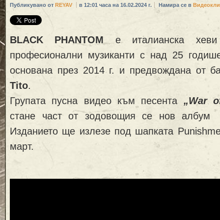
Публикувано от
REYAV
в 12:01 часа на 16.02.2024 г.
Намира се в
Видеокли
BLACK PHANTOM
е италианска хеви
професионални музиканти с над 25 годише
основана през 2014 г. и предвождана от б
Tito
.
Групата пусна видео към песента
„War of
стане част от зодовощия се нов албум
Изданието ще излезе под шапката Punishme
март.