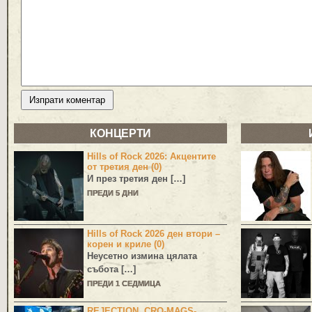
КОНЦЕРТИ
Hills of Rock 2026: Акцентите
от третия ден (0)
И през третия ден […]
ПРЕДИ 5 ДНИ
Hills of Rock 2026 ден втори –
корен и криле (0)
Неусетно измина цялата
събота […]
ПРЕДИ 1 СЕДМИЦА
REJECTION, CRO-MAGS-