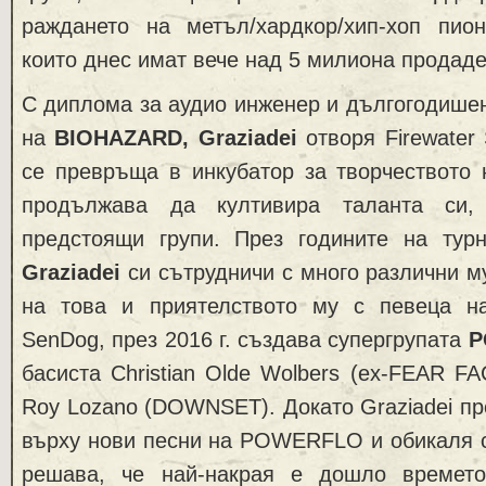
раждането на метъл/хардкор/хип-хоп пи
които днес имат вече над 5 милиона продад
С диплома за аудио инженер и дългогодишен
на
BIOHAZARD, Graziadei
отворя Firewater 
се превръща в инкубатор за творчеството
продължава да култивира таланта си,
предстоящи групи. През годините на ту
Graziadei
си сътрудничи с много различни му
на това и приятелството му с певеца 
SenDog, през 2016 г. създава супергрупата
P
басиста Christian Olde Wolbers (ex-FEAR F
Roy Lozano (DOWNSET). Докато Graziadei п
върху нови песни на POWERFLO и обикаля с 
решава, че най-накрая е дошло времето