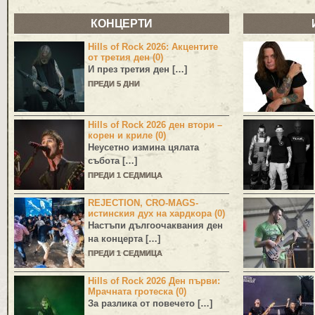
КОНЦЕРТИ
Hills of Rock 2026: Акцентите
от третия ден (0)
И през третия ден […]
ПРЕДИ 5 ДНИ
Hills of Rock 2026 ден втори –
корен и криле (0)
Неусетно измина цялата
събота […]
ПРЕДИ 1 СЕДМИЦА
REJECTION, CRO-MAGS-
истинския дух на хардкора (0)
Настъпи дългоочаквания ден
на концерта […]
ПРЕДИ 1 СЕДМИЦА
Hills of Rock 2026 Ден първи:
Мрачната гротеска (0)
За разлика от повечето […]