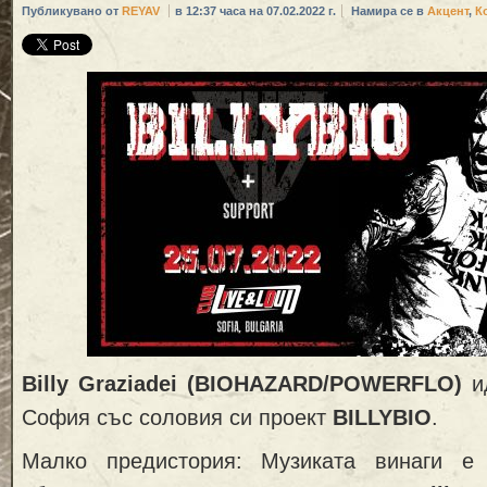
Публикувано от
REYAV
в 12:37 часа на 07.02.2022 г.
Намира се в
Акцент
,
К
Billy Graziadei (BIOHAZARD/POWERFLO)
и
София със соловия си проект
BILLYBIO
.
Малко предистория: Музиката винаги е 