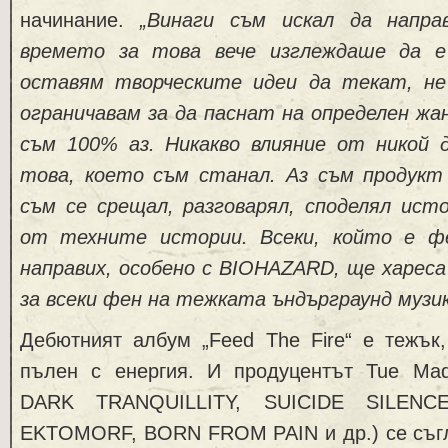
начинание.
„Винаги съм искал да напра
времето за това вече изглеждаше да е
оставям творческите идеи да текат, не
ограничавам за да паснат на определен жа
съм 100% аз. Никакво влияние от никой д
това, което съм станал. Аз съм продукт 
съм се срещал, разговарял, споделял ис
от техните истории. Всеки, който е ф
направих, особено с BIOHAZARD, ще хареса
за всеки фен на тежката ъндърграунд музик
Дебютният албум „Feed The Fire“ е тежък,
пълен с енергия. И продуцентът Tue M
DARK TRANQUILLITY, SUICIDE SILENC
EKTOMORF, BORN FROM PAIN и др.) се съг