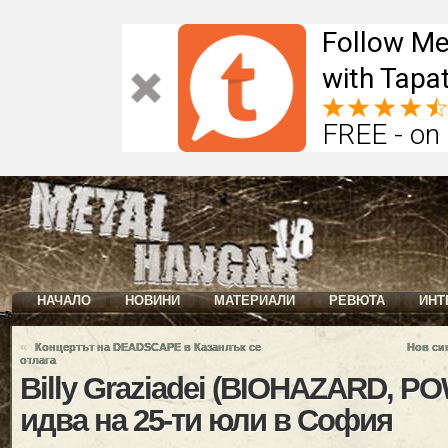
Follow Me
with Tapat
FREE - on
НАЧАЛО
НОВИНИ
МАТЕРИАЛИ
РЕВЮТА
ИНТ
«
Концертът на DEADSCAPE в Казанлък се
Нов си
отлага
Billy Graziadei (BIOHAZARD, 
идва на 25-ти юли в София