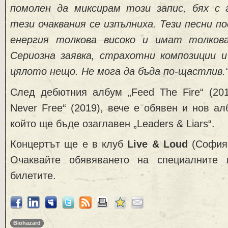
помолен да миксирам този запис, бях с 
тези очаквания се изпълниха. Тези песни 
енергия толкова високо и имат толков
Сериозна заявка, страхотни композиции и
цялото нещо. Не мога да бъда по-щастлив.
След дебютния албум „Feed The Fire“ (201
Never Free“ (2019), вече е обявен и нов ал
който ще бъде озаглавен „Leaders & Liars“.
Концертът ще е в клуб
Live & Loud
(София,
Очаквайте обявяването на специалните 
билетите.
Biohazard