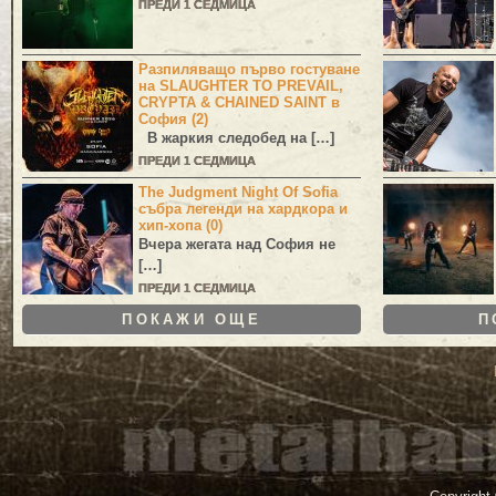
ПРЕДИ 1 СЕДМИЦА
Разпиляващо първо гостуване
на SLAUGHTER TO PREVAIL,
CRYPTA & CHAINED SAINT в
София (2)
В жаркия следобед на […]
ПРЕДИ 1 СЕДМИЦА
The Judgment Night Of Sofia
събра легенди на хардкора и
хип-хопа (0)
Вчера жегата над София не
[…]
ПРЕДИ 1 СЕДМИЦА
ПОКАЖИ ОЩЕ
П