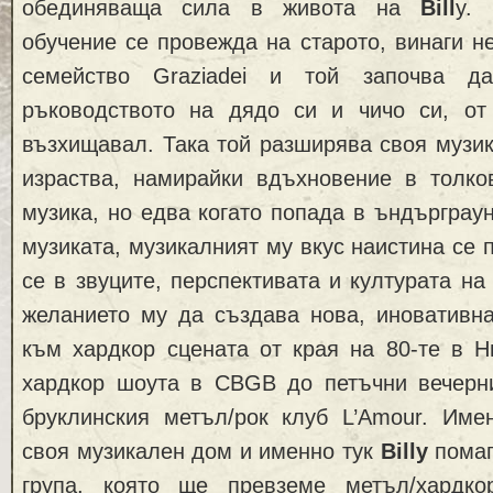
обединяваща сила в живота на
Bill
y.
обучение се провежда на старото, винаги н
семейство Graziadei и той започва д
ръководството на дядо си и чичо си, от
възхищавал. Така той разширява своя музик
израства, намирайки вдъхновение в толк
музика, но едва когато попада в ъндърграун
музиката, музикалният му вкус наистина се 
се в звуците, перспективата и културата на
желанието му да създава нова, иновативна
към хардкор сцената от края на 80-те в Н
хардкор шоута в CBGB до петъчни вечерн
бруклинския метъл/рок клуб L’Amour. Име
своя музикален дом и именно тук
Billy
помаг
група, която ще превземе метъл/хардко