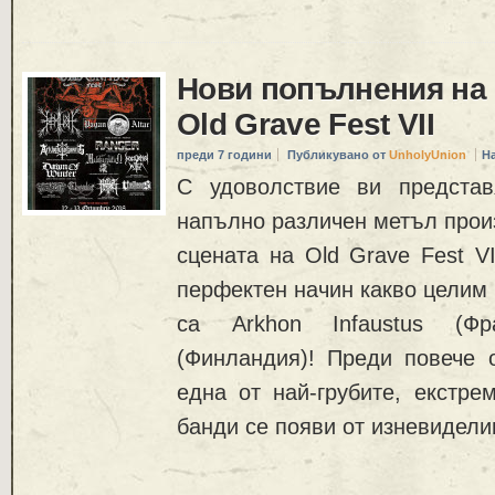
Нови попълнения на
Old Grave Fest VII
преди 7 години
Публикувано от
UnholyUnion
Н
С удоволствие ви предста
напълно различен метъл произ
сцената на Old Grave Fest VI
перфектен начин какво целим 
са Arkhon Infaustus (Ф
(Финландия)! Преди повече о
една от най-грубите, екстрем
банди се появи от изневидели