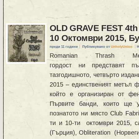
OLD GRAVE FEST 4th E
10 Октомври 2015, Б
преди 11 години
Публикувано от
UnholyUnion
Н
Romanian Thrash 
гордост ни представят пъ
тазгодишното, четвърто издан
2015 – единственият метъл ф
който е организиран от фе
Първите банди, които ще у
познатото ни място Club Fabr
ти и 10-ти октомври 2015, с
(Гърция), Obliteration (Норвеги