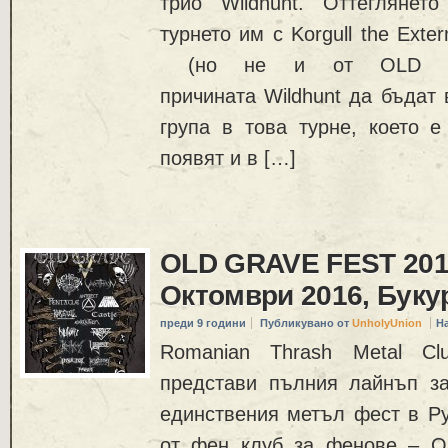
трио Wildhunt. Оттеглянет
турнето им с Korgull the Exter
(но не и от OLD G
причината Wildhunt да бъдат 
група в това турне, което е
появят и в […]
OLD GRAVE FEST 2016
Октомври 2016, Бук
преди 9 години
Публикувано от
UnholyUnion
Н
Romanian Thrash Metal C
представи пълния лайнъп за
единствения метъл фест в Ру
от фен клуб за фенове – Ol