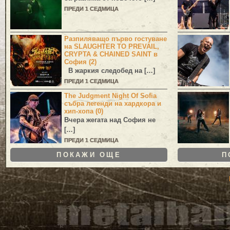
ПРЕДИ 1 СЕДМИЦА
Разпиляващо първо гостуване
на SLAUGHTER TO PREVAIL,
CRYPTA & CHAINED SAINT в
София (2)
В жаркия следобед на […]
ПРЕДИ 1 СЕДМИЦА
The Judgment Night Of Sofia
събра легенди на хардкора и
хип-хопа (0)
Вчера жегата над София не
[…]
ПРЕДИ 1 СЕДМИЦА
ПОКАЖИ ОЩЕ
П