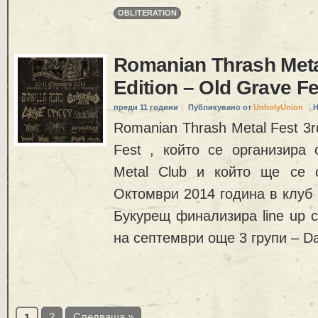
OBLITERATION
Romanian Thrash Meta
Edition – Old Grave Fe
преди 11 години
Публикувано от
UnholyUnion
Н
Romanian Thrash Metal Fest 3rd
Fest , който се организира 
Metal Club и който ще се 
Октомври 2014 година в клуб 
Букурещ финализира line up с
на септември още 3 групи – D
2
Следваща »
1