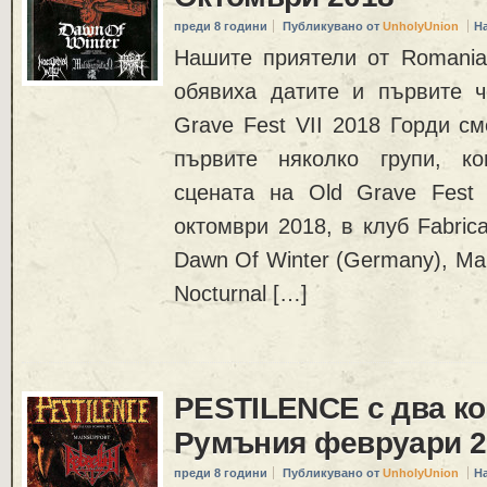
преди 8 години
Публикувано от
UnholyUnion
Н
Нашите приятели от Romanian
обявиха датите и първите ч
Grave Fest VII 2018 Горди с
първите няколко групи, к
сцената на Old Grave Fest 
октомври 2018, в клуб Fabric
Dawn Of Winter (Germany), Malo
Nocturnal […]
PESTILENCE с два ко
Румъния февруари 2
преди 8 години
Публикувано от
UnholyUnion
Н