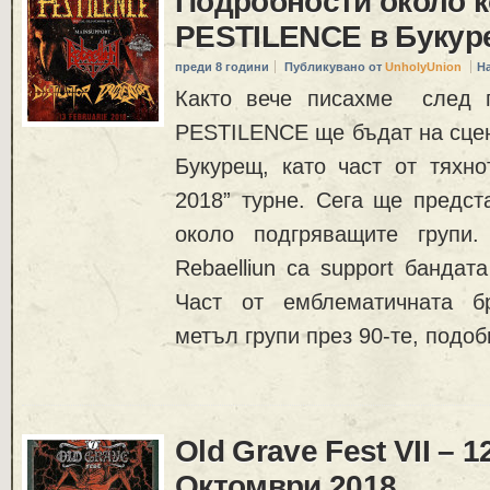
Подробности около к
PESTILENCE в Букур
преди 8 години
Публикувано от
UnholyUnion
Н
Както вече писахме след п
PESTILENCE ще бъдат на сцена
Букурещ, като част от тяхнот
2018” турне. Сега ще предст
около подгряващите групи.
Rebaelliun са support бандат
Част от емблематичната б
метъл групи през 90-те, подоб
Old Grave Fest VII – 1
Октомври 2018