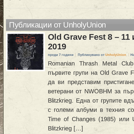
Публикации от UnholyUnion
Old Grave Fest 8 – 11
2019
преди 7 години
Публикувано от
UnholyUnion
Н
Romanian Thrash Metal Clu
първите групи на Old Grave
да ви представим пристигане
ветерани от NWOBHM за пър
Blitzkrieg. Една от групите вд
с големи албуми в техния со
Time of Changes (1985) или Un
Blitzkrieg […]