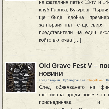
на фаталния петък 13-ти и 14
клуб Fabrica, Букурещ. Първия
ще бъде двойна премие
за първия път те ще свирят 
представители на един екс
който включва […]
Old Grave Fest V – п
новини
преди 9 години
Публикувано от
UnholyUnion
Н
След обявяването на фи
фестивала преди повече от
присъединява и а