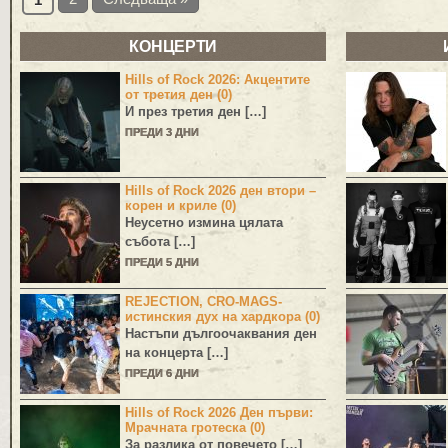
КОНЦЕРТИ
Hills of Rock 2026: Акцентите
от третия ден (0)
И през третия ден […]
ПРЕДИ 3 ДНИ
Hills of Rock 2026 ден втори –
корен и криле (0)
Неусетно измина цялата
събота […]
ПРЕДИ 5 ДНИ
REJECTION, CRO-MAGS-
истинския дух на хардкора (0)
Настъпи дългоочаквания ден
на концерта […]
ПРЕДИ 6 ДНИ
Hills of Rock 2026 Ден първи:
Мрачната гротеска (0)
За разлика от повечето […]