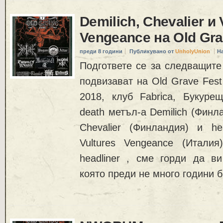
Demilich, Chevalier и 
Vengeance на Old Grav
преди 8 години
Публикувано от
UnholyUnion
Н
Подгответе се за следващите
подвизават на Old Grave Fest
2018, клуб Fabrica, Букурещ
death метъл-а Demilich (Финл
Chevalier (Финландия) и h
Vultures Vengeance (Итали
headliner , сме горди да ви
която преди не много години б