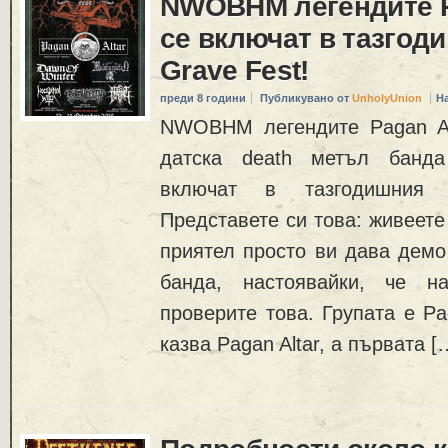
NWOBHM легендите P
се включат в тазгод
Grave Fest!
преди 8 години
Публикувано от
UnholyUnion
Н
NWOBHM легендите Pagan Al
датска death метъл банда
включат в тазгодишния 
Представете си това: живеете 
приятел просто ви дава демо
банда, настоявайки, че н
проверите това. Групата е Pa
казва Pagan Altar, а първата [