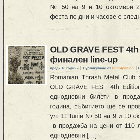
№ 50 на 9 и 10 октомври 2
феста по дни и часове е следн
OLD GRAVE FEST 4th 
финален line-up
преди 10 години
Публикувано от
UnholyUnion
Romanian Thrash Metal Club о
OLD GRAVE FEST 4th Editi
еднодневни билети в прода
година, събитието ще се пров
ул. 11 Iunie № 50 на 9 и 10 о
в продажба на цени от 110 л
еднодневни […]