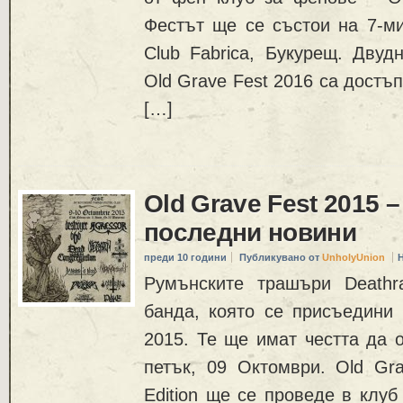
Фестът ще се състои на 7-ми
Club Fabrica, Букурещ. Двуд
Old Grave Fest 2016 са достъп
[…]
Old Grave Fest 2015 – 
последни новини
преди 10 години
Публикувано от
UnholyUnion
Румънските трашъри Deathra
банда, която се присъедини 
2015. Те ще имат честта да 
петък, 09 Октомври. Old Gra
Edition ще се проведе в клуб F