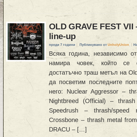
OLD GRAVE FEST VII
line-up
преди 7 години
Публикувано от
UnholyUnion
Н
Всяка година, независимо от 
намира човек, който се 
достатъчно траш метъл на Old
да посветим последните поп
него: Nuclear Aggressor – thr
Nightbreed (Official) – thra
Speedrush – thrash/speed 
Crossbone – thrash metal fr
DRACU – […]