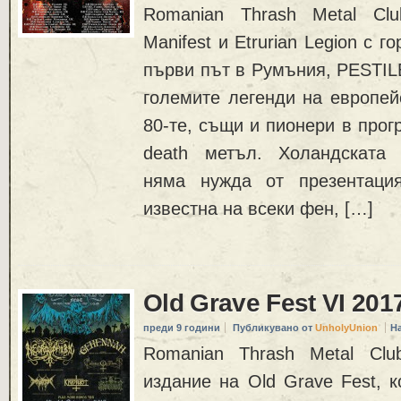
Romanian Thrash Metal Cl
Manifest и Etrurian Legion с г
първи път в Румъния, PESTIL
големите легенди на европей
80-те, същи и пионери в прог
death метъл. Холандската
няма нужда от презентаци
известна на всеки фен, […]
Old Grave Fest VI 201
преди 9 години
Публикувано от
UnholyUnion
Н
Romanian Thrash Metal Clu
издание на Old Grave Fest, 