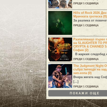
ПРЕДИ 1 СЕДМИЦА
Hills of Rock 2026 Де
Мрачната гротеска (0)
За разлика от повече
ПРЕДИ 1 СЕДМИЦА
Разпиляващо първо г
на SLAUGHTER TO PR
CRYPTA & CHAINED S
София (2)
В жаркия следобед н
ПРЕДИ 1 СЕДМИЦА
The Judgment Night Of
събра легенди на хар
хип-хопа (0)
Вчера жегата над Со
[…]
ПРЕДИ 1 СЕДМИЦА
ПОКАЖИ ОЩЕ