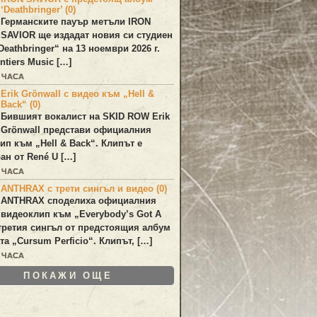
‘Deathbringer’ (0)
Германските пауър метъли
IRON
SAVIOR
ще издадат новия си студиен
Deathbringer
“ на 13 ноември 2026 г.
ntiers Music […]
5 ЧАСА
Erik Grönwall с видео към „Hell &
Back“ (0)
Бившият вокалист на
SKID ROW
Erik
Grönwall
представи официалния
лип към
„Hell & Back“
. Клипът е
ан от
René U
[…]
6 ЧАСА
ANTHRAX с трети сингъл и видео (0)
ANTHRAX
споделиха официалния
видеоклип към „
Everybody’s Got A
 третия сингъл от предстоящия албум
та „
Cursum Perficio
“. Клипът, […]
6 ЧАСА
ПОКАЖИ ОЩЕ