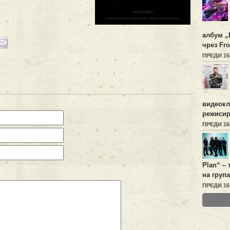
албум „
чрез Fro
ПРЕДИ 1
видеок
режисир
ПРЕДИ 1
Plan
“ –
на група
ПРЕДИ 1