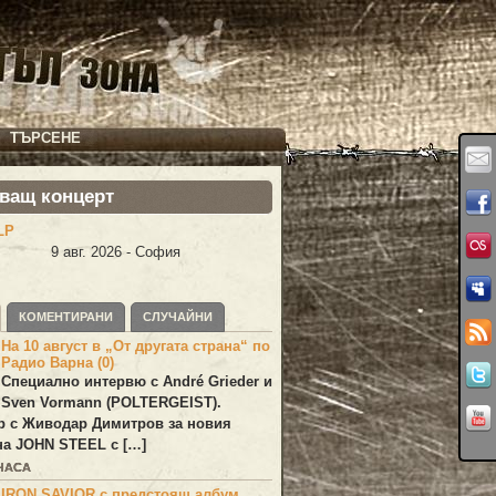
ТЪРСЕНЕ
ващ концерт
LP
9 авг. 2026 - София
КОМЕНТИРАНИ
СЛУЧАЙНИ
На 10 август в „От другата страна“ по
Радио Варна (0)
Специално интервю с André Grieder и
Sven Vormann (POLTERGEIST).
р с Живодар Димитров за новия
на JOHN STEEL с […]
 ЧАСА
IRON SAVIOR с предстоящ албум