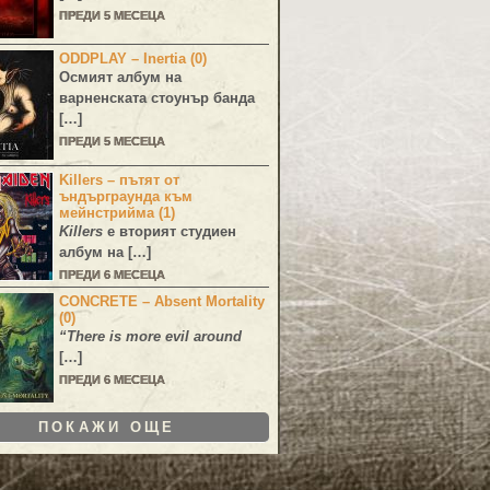
ПРЕДИ 5 МЕСЕЦА
ODDPLAY – Inertia (0)
Осмият албум на
варненската стоунър банда
[…]
ПРЕДИ 5 МЕСЕЦА
Killers – пътят от
ъндърграунда към
мейнстрийма (1)
Killers
е вторият студиен
албум на […]
ПРЕДИ 6 МЕСЕЦА
CONCRETE – Absent Mortality
(0)
“There is more evil around
[…]
ПРЕДИ 6 МЕСЕЦА
ПОКАЖИ ОЩЕ