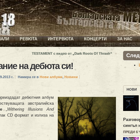
ИАЛИ
РЕВЮТА
ИНТЕРВЮТА
КОНЦЕРТИ
ЗА НАС
»
TESTAMENT с видео от „Dark Roots Of Thrash“
След
ние на дебюта си!
9.2013 г.
Намира се в
Нови албуми
,
Новини
НОВИ
преиздадат дебютния албум
ствуващата австралийска
re
„Withering Illusions And
пак CD формат и излиза на
Разгово
сингъл 
ПРЕДИ 6