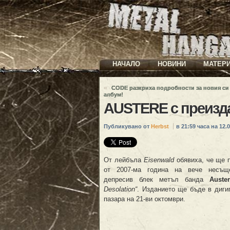
НАЧАЛО
НОВИНИ
МАТЕР
«
CODE разкриха подробности за новия си
албум!
AUSTERE с преизда
Публикувано от
Herbst
в 21:59 часа на 12.0
От лейбъла
Eisenwald
обявиха, че ще 
от 2007-ма година на вече несъще
депресив блек метъл банда
Auste
Desolation“
. Изданието ще бъде в диги
пазара на 21-ви октомври.