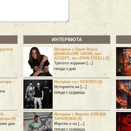
ИНТЕРВЮТА
центите
Интервю с David Reece
(BANGALORE CHOIR, екс-
ACCEPT, екс-JOHN STEEL) (2)
Третото издание […]
ПРЕДИ 3 ДНИ
 втори –
Интервю със SICKRED (0)
Историята на […]
ата
ПРЕДИ 1 СЕДМИЦА
GS-
Интервю с Мартин (СВЕЖИ
дкора (0)
ТАРАЛЕЖИ) (0)
ния ден
Мартин е на […]
ПРЕДИ 1 СЕДМИЦА