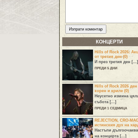
КОНЦЕРТИ
Hills of Rock 2026: Ак
от третия ден (0)
И през третия ден […]
ПРЕДИ 5 ДНИ
Hills of Rock 2026 ден
корен и криле (0)
Неусетно измина цял
събота […]
ПРЕДИ 1 СЕДМИЦА
REJECTION, CRO-MA
истинския дух на хар
Настъпи дългоочаква
на концерта […]