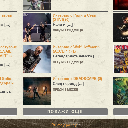
н първи:
Интервю с Рали и Севи
(SEVI) (0)
то […]
Рали и […]
ПРЕДИ 1 СЕДМИЦА
остуване
Интервю с Wolf Hoffmann
EVAIL,
(ACCEPT) (1)
AINT в
Легендарната немска […]
ПРЕДИ 2 СЕДМИЦИ
а […]
 Sofia
Интервю с DEADSCAPE (0)
дкора и
След период […]
ПРЕДИ 1 МЕСЕЦ
фия не
ПОКАЖИ ОЩЕ
Privacy policy