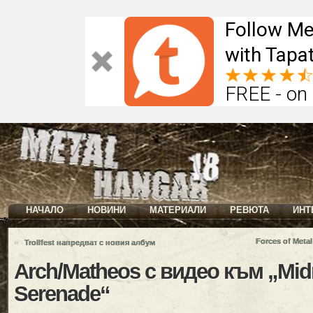
Follow Me
with Tapat
FREE - on
НАЧАЛО
НОВИНИ
МАТЕРИАЛИ
РЕВЮТА
ИНТ
«
Forces of Meta
Trollfest напредват с новия албум
Arch/Matheos с видео към „Mid
Serenade“