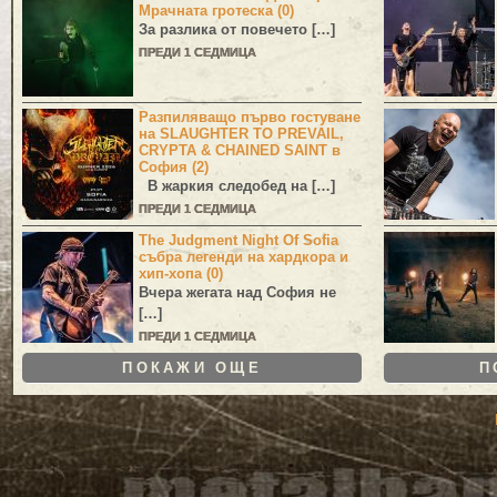
Мрачната гротеска (0)
За разлика от повечето […]
ПРЕДИ 1 СЕДМИЦА
Разпиляващо първо гостуване
на SLAUGHTER TO PREVAIL,
CRYPTA & CHAINED SAINT в
София (2)
В жаркия следобед на […]
ПРЕДИ 1 СЕДМИЦА
The Judgment Night Of Sofia
събра легенди на хардкора и
хип-хопа (0)
Вчера жегата над София не
[…]
ПРЕДИ 1 СЕДМИЦА
ПОКАЖИ ОЩЕ
П