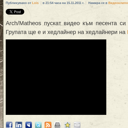
Публикувано от
Lois
в 21:54 часа на 15.11.2011 г.
Намира се в
Видеоклипо
Arch/Matheos пускат видео към песента си „
Групата ще е и хедлайнер на хедлайнери на