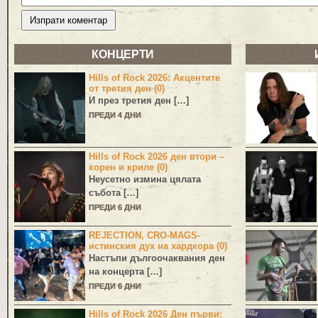
КОНЦЕРТИ
Hills of Rock 2026: Акцентите
от третия ден (0)
И през третия ден […]
ПРЕДИ 4 ДНИ
Hills of Rock 2026 ден втори –
корен и криле (0)
Неусетно измина цялата
събота […]
ПРЕДИ 6 ДНИ
REJECTION, CRO-MAGS-
истинския дух на хардкора (0)
Настъпи дългоочаквания ден
на концерта […]
ПРЕДИ 6 ДНИ
Hills of Rock 2026 Ден първи: