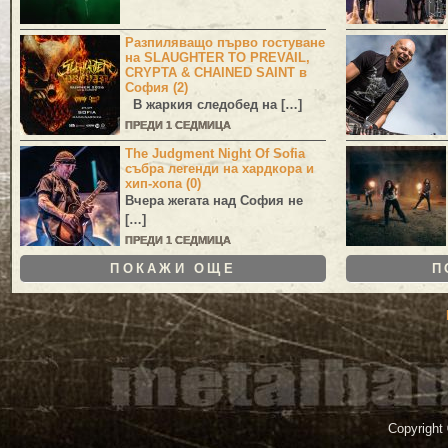
Разпиляващо първо гостуване
на SLAUGHTER TO PREVAIL,
CRYPTA & CHAINED SAINT в
София (2)
В жаркия следобед на […]
ПРЕДИ 1 СЕДМИЦА
The Judgment Night Of Sofia
събра легенди на хардкора и
хип-хопа (0)
Вчера жегата над София не
[…]
ПРЕДИ 1 СЕДМИЦА
ПОКАЖИ ОЩЕ
П
Copyright