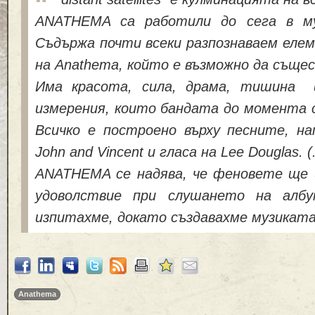
ANATHEMA са работили до сега в муз
Съдържа почти всеки разпознаваем еле
на Anathema, който е възможно да съще
Има красота, сила, драма, тишина 
измерения, които бандата до момента с
Всичко е построено върху песните, нап
John and Vincent и гласа на Lee Douglas. (.
ANATHEMA се надява, че феновете ще
удоволствие при слушането на албу
изпитахме, докато създавахме музиката
Anathema