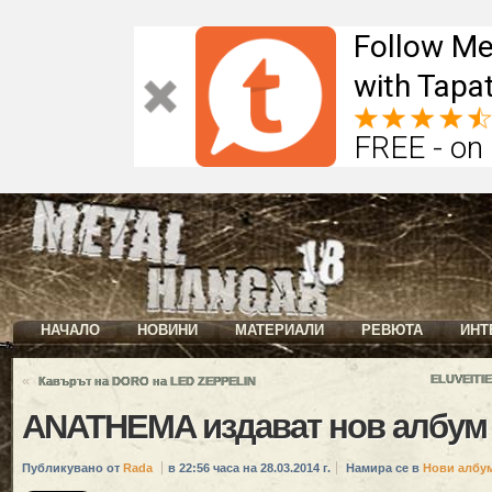
Follow Me
with Tapat
FREE - on
НАЧАЛО
НОВИНИ
МАТЕРИАЛИ
РЕВЮТА
ИНТ
«
ELUVEITIE
Кавърът на DORO на LED ZEPPELIN
ANATHEMA издават нов албум 
Публикувано от
Rada
в 22:56 часа на 28.03.2014 г.
Намира се в
Нови албу