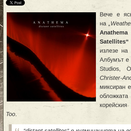
Вече е яс
на
„Weathe
Anathema
Satellites“
излезе на
Албумът е 
Studios, 
Christer
миксиран 
обложката
корейския
Too
.
“distant satellites“ е кулминацията на 