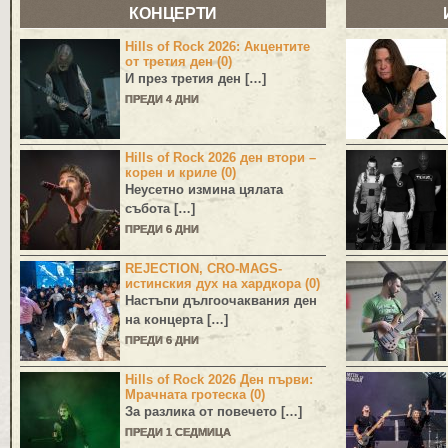
КОНЦЕРТИ
Hills of Rock 2026: Акцентите
от третия ден (0)
И през третия ден […]
ПРЕДИ 4 ДНИ
Hills of Rock 2026 ден втори –
корен и криле (0)
Неусетно измина цялата
събота […]
ПРЕДИ 6 ДНИ
REJECTION, CRO-MAGS-
истинския дух на хардкора (0)
Настъпи дългоочаквания ден
на концерта […]
ПРЕДИ 6 ДНИ
Hills of Rock 2026 Ден първи:
Мрачната гротеска (0)
За разлика от повечето […]
ПРЕДИ 1 СЕДМИЦА