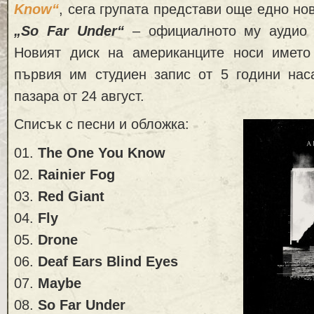
Know“
, сега групата представи още едно но
„So Far Under“
– официалното му аудио 
Новият диск на американците носи имет
първия им студиен запис от 5 години нас
пазара от 24 август.
Списък с песни и обложка:
01.
The One You Know
02.
Rainier Fog
03.
Red Giant
04.
Fly
05.
Drone
06.
Deaf Ears Blind Eyes
07.
Maybe
08.
So Far Under