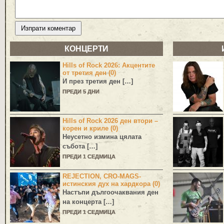
КОНЦЕРТИ
Hills of Rock 2026: Акцентите
от третия ден (0)
И през третия ден […]
ПРЕДИ 5 ДНИ
Hills of Rock 2026 ден втори –
корен и криле (0)
Неусетно измина цялата
събота […]
ПРЕДИ 1 СЕДМИЦА
REJECTION, CRO-MAGS-
истинския дух на хардкора (0)
Настъпи дългоочаквания ден
на концерта […]
ПРЕДИ 1 СЕДМИЦА