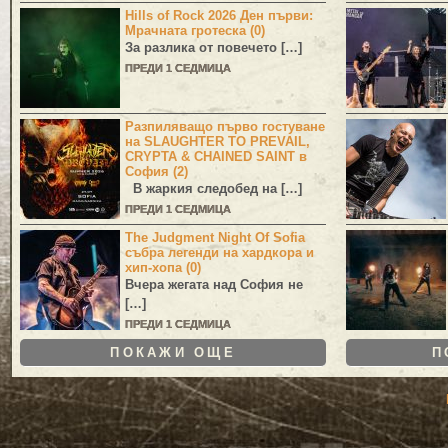
Hills of Rock 2026 Ден първи:
Мрачната гротеска (0)
За разлика от повечето […]
ПРЕДИ 1 СЕДМИЦА
Разпиляващо първо гостуване
на SLAUGHTER TO PREVAIL,
CRYPTA & CHAINED SAINT в
София (2)
В жаркия следобед на […]
ПРЕДИ 1 СЕДМИЦА
The Judgment Night Of Sofia
събра легенди на хардкора и
хип-хопа (0)
Вчера жегата над София не
[…]
ПРЕДИ 1 СЕДМИЦА
ПОКАЖИ ОЩЕ
П