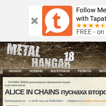
Follow Me
with Tapat
FREE - on
НАЧАЛО
НОВИНИ
МАТЕРИАЛИ
РЕВЮТА
ИНТ
«
STONED JESUS реализираха официално видео
към нова песен
ALICE IN CHAINS пуснаха втор
Публикувано от
в 12:01 часа на 30.06.2018 г.
Намира се в
Аудио
,
Нови ал