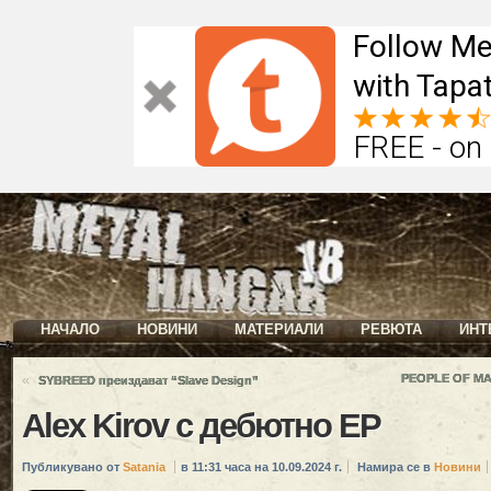
Follow Me
with Tapat
FREE - on
НАЧАЛО
НОВИНИ
МАТЕРИАЛИ
РЕВЮТА
ИНТ
«
PEOPLE OF MA
SYBREED преиздават “Slave Design”
Alex Kirov с дебютно ЕР
Публикувано от
Satania
в 11:31 часа на 10.09.2024 г.
Намира се в
Новини