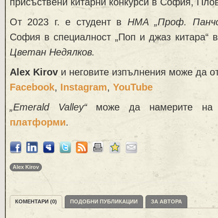
присъствени китарни конкурси в София, Пл
От 2023 г. е студент в
НМА „Проф. Панчо
София в специалност „Поп и джаз китара“ 
Цветан Недялков.
Alex Kirov
и неговите изпълнения може да от
Facebook
,
Instagram
,
YouTube
„Emerald Valley“
може да намерите на
платформи
.
Alex Kirov
КОМЕНТАРИ (0)
ПОДОБНИ ПУБЛИКАЦИИ
ЗА АВТОРА