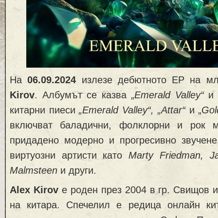
На
06.09.2024
излезе дебютното EP на мл
Kirov
. Албумът се казва „
Emerald Valley“
и 
китарни пиеси
„Emerald Valley“, „Attar“
и „
Gol
включват баладични, фолклорни и рок м
придадено модерно и прогресивно звучене
виртуозни артисти като
Marty Friedman, J
Malmsteen
и други.
Alex Kirov
е роден през 2004 в гр. Свищов и
на китара. Спечелил е редица онлайн ки