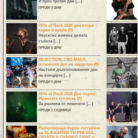
И през третия ден […]
ПРЕДИ 3 ДНИ
Hills of Rock 2026 ден втори –
корен и криле (0)
Неусетно измина цялата
събота […]
ПРЕДИ 5 ДНИ
REJECTION, CRO-MAGS-
истинския дух на хардкора (0)
Настъпи дългоочаквания ден
на концерта […]
ПРЕДИ 5 ДНИ
Hills of Rock 2026 Ден първи:
Мрачната гротеска (0)
За разлика от повечето […]
ПРЕДИ 1 СЕДМИЦА
Разпиляващо първо гостуване
на SLAUGHTER TO PREVAIL,
CRYPTA & CHAINED SAINT в