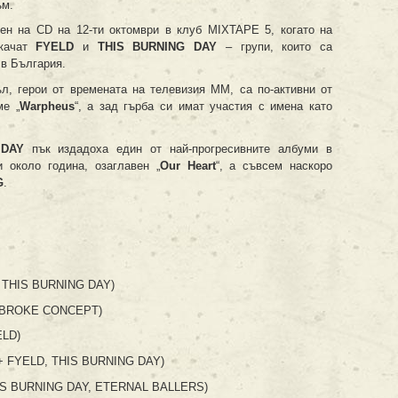
ъм.
ен на CD на 12-ти октомври в клуб MIXTAPE 5, когато на
качат
FYELD
и
THIS BURNING DAY
– групи, които са
 в България.
ъл, герои от времената на телевизия ММ, са по-активни от
ме „
Warpheus
“, а зад гърба си имат участия с имена като
 DAY
пък издадоха един от най-прогресивните албуми в
 около година, oзаглавен „
Our Heart
“, а съвсем наскоро
G
.
, THIS BURNING DAY)
+ BROKE CONCEPT)
ELD)
+ FYELD, THIS BURNING DAY)
HIS BURNING DAY, ETERNAL BALLERS)