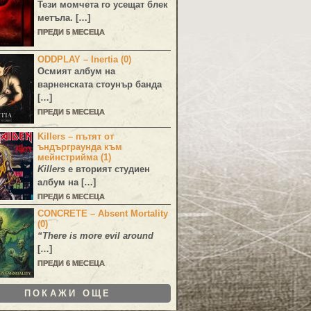
Тези момчета го усещат блек
метъла. […]
ПРЕДИ 5 МЕСЕЦА
ODDPLAY – Inertia (0)
Осмият албум на
варненската стоунър банда
[…]
ПРЕДИ 5 МЕСЕЦА
Killers – пътят от
ъндърграунда към
мейнстрийма (1)
Killers
е вторият студиен
албум на […]
ПРЕДИ 6 МЕСЕЦА
CONCRETE – Absent Mortality
(0)
“There is more evil around
[…]
ПРЕДИ 6 МЕСЕЦА
ПОКАЖИ ОЩЕ