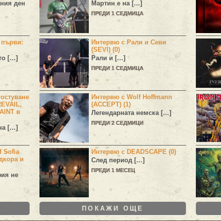
ния ден
Мартин е на […]
ПРЕДИ 1 СЕДМИЦА
н първи:
Интервю с Рали и Севи
(SEVI) (0)
то […]
Рали и […]
ПРЕДИ 1 СЕДМИЦА
остуване
Интервю с Wolf Hoffmann
EVAIL,
(ACCEPT) (1)
AINT в
Легендарната немска […]
ПРЕДИ 2 СЕДМИЦИ
а […]
 Sofia
Интервю с DEADSCAPE (0)
дкора и
След период […]
ПРЕДИ 1 МЕСЕЦ
фия не
ПОКАЖИ ОЩЕ