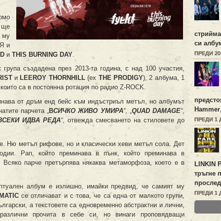
ромо
 ще
стрийм
а му
си албу
ИЯ и
ПРЕДИ 2
LD
и
THIS BURNING DAY
.
група създадена през 2013-та година, с над 100 участия,
IST
и
LEEROY
THORNHILL
(ex
THE
PRODIGY
), 2 албума, 1
 които са в постоянна ротация по радио Z-ROCK.
предсто
инава от дръм енд бейс към индъстриъл метъл, но албумът
Hammer
натите парчета „
В
СИЧКО ЖИВО УМИРА
“
, „
QUAD DAMAGE
“
,
ПРЕДИ 1 
ВСЕКИ ИДВА РЕДА
“
, отвежда смесването на стиловете до
ве. Ню метъл рифове, но и класически хеви метъл сола. Дет
одии. Рап, който преминава в пънк, който преминава в
 Всяко парче претърпява някаква метаморфоза, което е в
LINKIN 
тръгне 
прослед
ептуален албум е излишно, имайки предвид, че самият му
ПРЕДИ 1 
MATIC
се отличават и с това, че са една от малкото групи,
ългарски, а текстовете са едновременно абстрактни и лични,
различни прочита в себе си, но винаги проповядващи