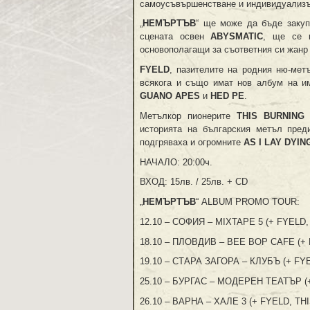
самоусъвършенстване и индивидуализ
„
НЕМЪРТЪВ
“ ще може да бъде закуп
сцената освен
ABYSMATIC
, ще се 
основополагащи за съответния си жанр
FYELD
, пазителите на родния ню-мет
всякога и също имат нов албум на и
GUANO APES
и
HED PE
.
Метълкор пионерите
THIS BURNING
историята на българския метъл преди
подгряваха и огромните
AS I LAY DYIN
НАЧАЛО: 20:00ч.
ВХОД: 15лв. / 25лв. + CD
„
НЕМЪРТЪВ
“ ALBUM PROMO TOUR:
12.10 – СОФИЯ – MIXTAPE 5 (+ FYELD
18.10 – ПЛОВДИВ – BEE BOP CAFE (
19.10 – СТАРА ЗАГОРА – КЛУБЪ (+ FY
25.10 – БУРГАС – МОДЕРЕН ТЕАТЪР (
26.10 – ВАРНА – ХАЛЕ 3 (+ FYELD, T