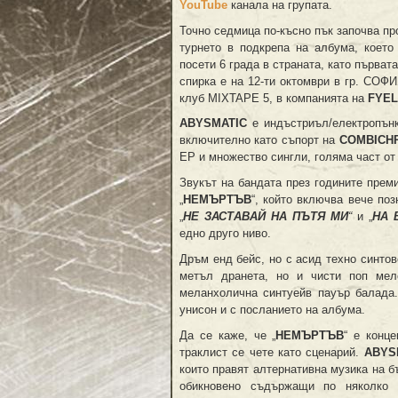
YouTube
канала на групата.
Точно седмица по-късно пък започва п
турнето в подкрепа на албума, което
посети 6 града в страната, като първат
спирка е на 12-ти октомври в гр. СОФ
клуб MIXTAPE 5, в компанията на
FYE
ABYSMATIC
е индъстриъл/електропънк 
включително като съпорт на
COMBICHR
EP и множество сингли, голяма част от
Звукът на бандата през годините прем
„
НЕМЪРТЪВ
“, който включва вече поз
„
НЕ ЗАСТАВАЙ НА ПЪТЯ МИ
“
и „
НА 
едно друго ниво.
Дръм енд бейс, но с асид техно синто
метъл дранета, но и чисти поп мел
меланхолична синтуейв пауър балада.
унисон и с посланието на албума.
Да се каже, че „
НЕМЪРТЪВ
“ е конц
траклист се чете като сценарий.
ABYS
които правят алтернативна музика на б
обикновено съдържащи по няколко 