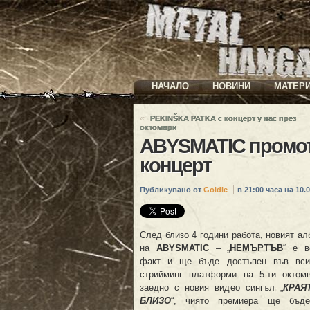
НАЧАЛО
НОВИНИ
МАТЕР
«
PEKINŠKA PATKA с концерт у нас през
октомври
ABYSMATIC промот
концерт
Публикувано от
Goldie
в 21:00 часа на 10.0
След близо 4 години работа, новият а
на
ABYSMATIC
– „
НЕМЪРТЪВ
“ е в
факт и ще бъде достъпен във вси
стрийминг платформи на 5-ти октомв
заедно с новия видео сингъл „
КРАЯ
БЛИЗО
“, чиято премиера ще бъд