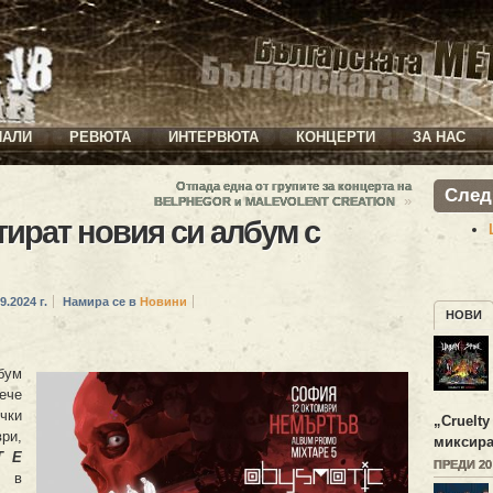
ИАЛИ
РЕВЮТА
ИНТЕРВЮТА
КОНЦЕРТИ
ЗА НАС
Отпада една от групите за концерта на
След
»
BELPHEGOR и MALEVOLENT CREATION
ират новия си албум с
9.2024 г.
Намира се в
Новини
НОВИ
лбум
ече
чки
„
Cruelty
ри,
миксира
Т Е
ПРЕДИ 2
е в