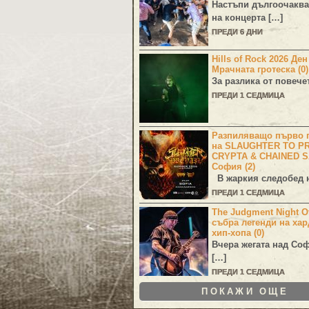
Настъпи дългоочаква
на концерта […]
ПРЕДИ 6 ДНИ
Hills of Rock 2026 Де
Мрачната гротеска (0)
За разлика от повече
ПРЕДИ 1 СЕДМИЦА
Разпиляващо първо г
на SLAUGHTER TO PR
CRYPTA & CHAINED S
София (2)
В жаркия следобед н
ПРЕДИ 1 СЕДМИЦА
The Judgment Night Of
събра легенди на хар
хип-хопа (0)
Вчера жегата над Со
[…]
ПРЕДИ 1 СЕДМИЦА
ПОКАЖИ ОЩЕ