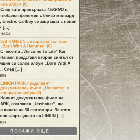
нов албум (0)
След като превърнаха
TEKKNO
в
глобален феномен с близо милиард
а,
Electric Callboy
се завръщат с новия
м […]
0 ЧАСА
KAI HANSEN с втори сънгъл към
„Born With A Hammer“ (0)
С песента „
Welcome To Life
“
Kai
Hansen
представя втория сингъл от
ящия си солов албум „
Born With A
„. След […]
ДЕН
LINKIN PARK представят
документален филм „Unshatter“ и
концертен албум (0)
Новият документален филм на
PARK
, озаглавен
„Unshatter“
, ще
по кината на 30 септември. Лентата
ява завръщането на
LINKIN
[…]
ДЕН
ПОКАЖИ ОЩЕ