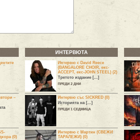
ИНТЕРВЮТА
центите
Интервю с David Reece
(BANGALORE CHOIR, екс-
ACCEPT, екс-JOHN STEEL) (2)
Третото издание […]
ПРЕДИ 2 ДНИ
 втори –
Интервю със SICKRED (0)
Историята на […]
ата
ПРЕДИ 1 СЕДМИЦА
GS-
Интервю с Мартин (СВЕЖИ
дкора (0)
ТАРАЛЕЖИ) (0)