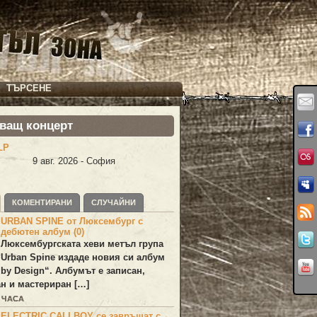
ТЪРСЕНЕ
ващ концерт
LP
9 авг. 2026 - София
КОМЕНТИРАНИ
СЛУЧАЙНИ
URBAN SPINE от Люксембург с
дебютен албум (0)
Люксембургската хеви метъл група
Urban Spine
издаде новия си албум
 by Design
“. Албумът е записан,
н и мастериран […]
0 ЧАСА
ELECTRIC CALLBOY се завръщат с