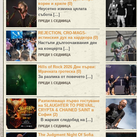
корен и криле (0)
Неусетно измина цялата
събота […]
ПРЕДИ 1 СЕДМИЦА
REJECTION, CRO-MAGS-
истинския дух на хардкора (0)
Настъпи дългоочаквания ден
на концерта […]
ПРЕДИ 1 СЕДМИЦА
Hills of Rock 2026 Ден първи:
Мрачната гротеска (0)
За разлика от повечето […]
ПРЕДИ 1 СЕДМИЦА
Разпиляващо първо гостуване
на SLAUGHTER TO PREVAIL,
CRYPTA & CHAINED SAINT в
София (2)
В жаркия следобед на […]
ПРЕДИ 1 СЕДМИЦА
The Judgment Night Of Sofia