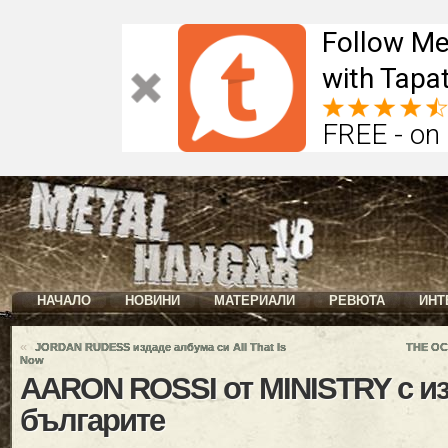
Follow Me
with Tapat
FREE - on
НАЧАЛО
НОВИНИ
МАТЕРИАЛИ
РЕВЮТА
ИНТ
«
JORDAN RUDESS издаде албума си All That Is
THE OC
Now
AARON ROSSI от MINISTRY с и
българите