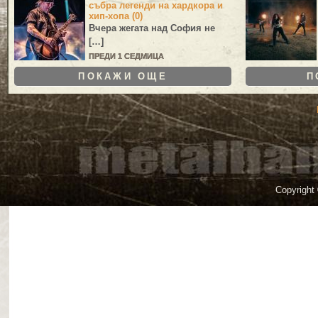
събра легенди на хардкора и
хип-хопа (0)
Вчера жегата над София не
[…]
ПРЕДИ 1 СЕДМИЦА
ПОКАЖИ ОЩЕ
П
Copyright