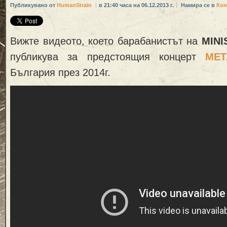
Публикувано от
HumanStrain
в 21:40 часа на 06.12.2013 г.
Намира се в
Кон
Вижте видеото, което барабанистът на
MINI
публикува за предстоящия концерт
MET
България през 2014г.