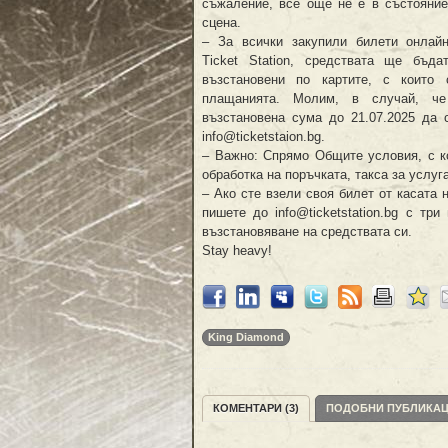
съжаление, все още не е в състояние
сцена.
– За всички закупили билети онлай
Ticket Station, средствата ще бъда
възстановени по картите, с които 
плащанията. Молим, в случай, ч
възстановена сума до 21.07.2025 да 
info@ticketstaion.bg.
– Важно: Спрямо Общите условия, с ко
обработка на поръчката, такса за услуг
– Ако сте взели своя билет от касата
пишете до info@ticketstation.bg с тр
възстановяване на средствата си.
Stay heavy!
King Diamond
КОМЕНТАРИ (3)
ПОДОБНИ ПУБЛИКА