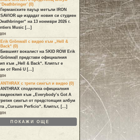
‘Deathbringer’ (0)
Германските пауър метъли
IRON
SAVIOR
ще издадат новия си студиен
Deathbringer
“ на 13 ноември 2026 г.
ntiers Music […]
ДЕН
Erik Grönwall с видео към „Hell &
Back“ (0)
Бившият вокалист на
SKID ROW
Erik
Grönwall
представи официалния
лип към
„Hell & Back“
. Клипът е
ан от
René U
[…]
ДЕН
ANTHRAX с трети сингъл и видео (0)
ANTHRAX
споделиха официалния
видеоклип към „
Everybody’s Got A
 третия сингъл от предстоящия албум
та „
Cursum Perficio
“. Клипът, […]
ДЕН
ПОКАЖИ ОЩЕ