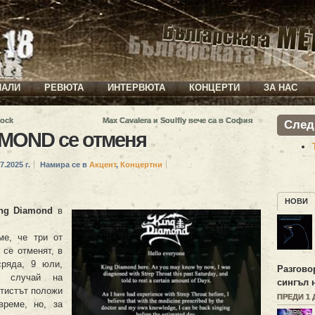
ИАЛИ
РЕВЮТА
ИНТЕРВЮТА
КОНЦЕРТИ
ЗА НАС
»
Rock
Max Cavalera и Soulfly вече са в София
След
AMOND се отменя
7.2025 г.
Намира се в
Акцент
,
Концертни
НОВИ
ng Diamond
в
е, че три от
се отменят, в
сряда, 9 юли,
Разгово
к случай на
сингъл 
ртистът положи
ПРЕДИ 1 
време, но, за