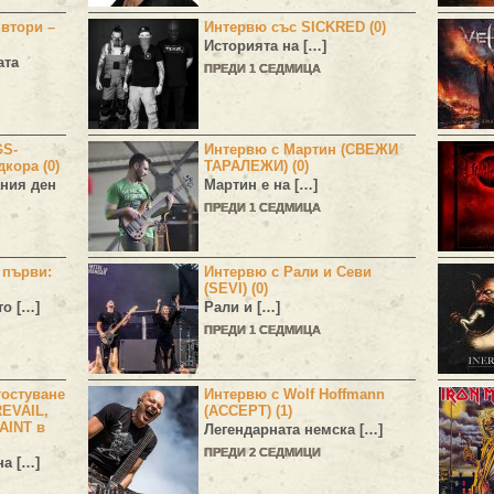
 втори –
Интервю със SICKRED (0)
Историята на […]
ата
ПРЕДИ 1 СЕДМИЦА
GS-
Интервю с Мартин (СВЕЖИ
дкора (0)
ТАРАЛЕЖИ) (0)
ния ден
Мартин е на […]
ПРЕДИ 1 СЕДМИЦА
н първи:
Интервю с Рали и Севи
(SEVI) (0)
то […]
Рали и […]
ПРЕДИ 1 СЕДМИЦА
остуване
Интервю с Wolf Hoffmann
EVAIL,
(ACCEPT) (1)
AINT в
Легендарната немска […]
ПРЕДИ 2 СЕДМИЦИ
а […]