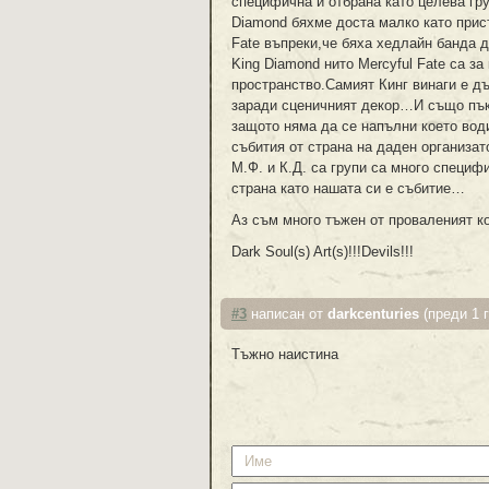
специфична и отбрана като целева гру
Diamond бяхме доста малко като присъ
Fate въпреки,че бяха хедлайн банда 
King Diamond нито Mercyful Fate са з
пространство.Самият Кинг винаги е дъ
заради сценичният декор…И също пък 
защото няма да се напълни което вод
събития от страна на даден организат
М.Ф. и К.Д. са групи са много специф
страна като нашата си е събитие…
Аз съм много тъжен от проваленият 
Dark Soul(s) Art(s)!!!Devils!!!
#3
написан от
darkcenturies
(преди 1 
Тъжно наистина