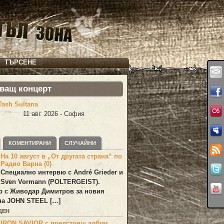
ТЪРСЕНЕ
ващ концерт
Tash Sultana
11 авг. 2026 - София
КОМЕНТИРАНИ
СЛУЧАЙНИ
На 10 август в „От другата страна“ по
Радио Варна (0)
Специално интервю с André Grieder и
Sven Vormann (POLTERGEIST).
р с Живодар Димитров за новия
на JOHN STEEL […]
ДЕН
IRON SAVIOR с предстоящ албум