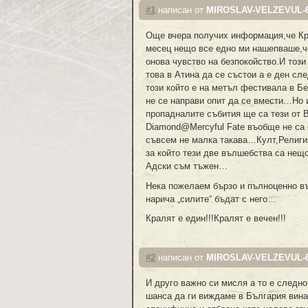
#1
написан от
MIROSLAV-VELZEVUL-
Още вчера получих информация,че Кра
месец нещо все едно ми нашепваше,че
онова чувство на безпокойство.И този
това в Атина да се състои а е ден с
този който е на метъл фестивала в Б
не се направи опит да се вмести…Но и
пропадналите събития ще са тези от 
Diamond@Mercyful Fate въобще не са 
съвсем не малка такава…Култ,Религ
за който тези две вълшебства са нещ
Адски съм тъжен…
Нека пожелаем бързо и пълноценно въз
нарича „силите“ бъдат с него…
Кралят е един!!!Кралят е вечен!!!
#2
написан от
MIROSLAV-VELZEVUL-
И друго важно си мисля а то е следно
шанса да ги виждаме в България вина