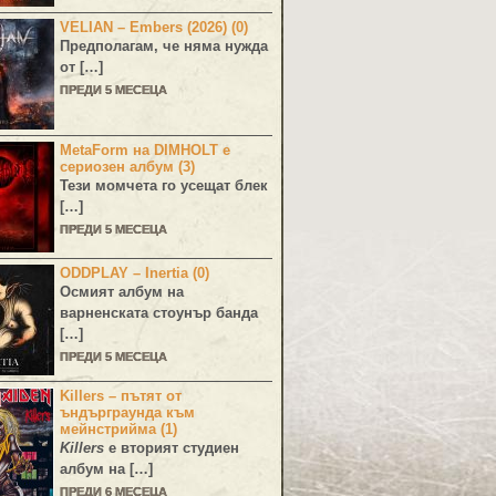
VELIAN – Embers (2026) (0)
Предполагам, че няма нужда
от […]
ПРЕДИ 5 МЕСЕЦА
MetaForm на DIMHOLT е
сериозен албум (3)
Тези момчета го усещат блек
[…]
ПРЕДИ 5 МЕСЕЦА
ODDPLAY – Inertia (0)
Осмият албум на
варненската стоунър банда
[…]
ПРЕДИ 5 МЕСЕЦА
Killers – пътят от
ъндърграунда към
мейнстрийма (1)
Killers
е вторият студиен
албум на […]
ПРЕДИ 6 МЕСЕЦА