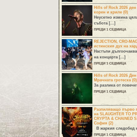
Hills of Rock 2026 ден
корен и криле (0)
Неусетно измина цял
събота […]
ПРЕДИ 1 СЕДМИЦА
REJECTION, CRO-MA
истинския дух на хар
Настъпи дългоочаква
на концерта […]
ПРЕДИ 1 СЕДМИЦА
Hills of Rock 2026 Де
Мрачната гротеска (0)
За разлика от повече
ПРЕДИ 1 СЕДМИЦА
Разпиляващо първо г
на SLAUGHTER TO PR
CRYPTA & CHAINED S
София (2)
В жаркия следобед н
ПРЕДИ 1 СЕДМИЦА