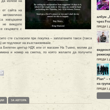
 да излезе на
н от сайта на
т автоматично
албум „
са извършени
чрез Fro
е не виждате
ПРЕДИ 1 
се свържете с
ито сте съгласили при покупка – заплатените такси (такса
а) не подлежат на възстановяване.
 на Билетен център НДК или от магазин На Тъмно, молим да
видеок
и имена и номер на сметка, по която желаете да получите
режисир
ПРЕДИ 1 
Plan
“ –
на група
ПРЕДИ 1 
ЦИИ
ЗА АВТОРА