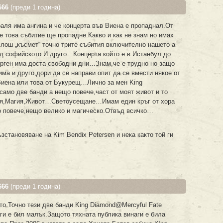
666
(преди 1 година)
ля има ангина и че концерта във Виена е пропаднал.От
 това събитие ще пропадне.Какво и как не знам но имах
 лош „късмет“ точно трите събития включително нашето а
лед софийското.И друго…Концерта който е в Истанбул до
ерген има доста свободни дни…Знам,че е трудно но защо
ма и друго,дори да се направи опит да се вмести някое от
Виена или това от Букурещ…Лично за мен King
само две банди а нещо повече,част от моят живот и то
ия,Магия,Живот…Светоусещане…Имам един кръг от хора
о повече,нещо велико и магическо.Отвъд всичко…
становяване на Kim Bendix Petersen и нека както той ги
666
(преди 1 година)
то.Точно тези две банди King Diamond@Mercyful Fate
ги е бил малък.Защото тяхната публика винаги е била