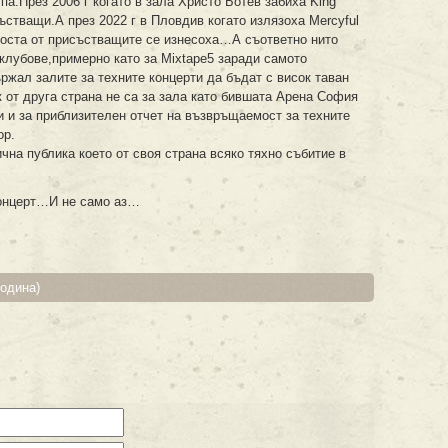
па.През 2006 г когато в зала Христо Ботев забиха King
стващи.А през 2022 г в Пловдив когато излязоха Mercyful
доста от присъстващите се изнесоха…А съответно нито
а клубове,примерно като за Mixtape5 заради самото
ржал залите за техните концерти да бъдат с висок таван
от друга страна не са за зала като бившата Арена София
и и за приблизителен отчет на възвръщаемост за техните
ор.
ична публика което от своя страна всяко тяхно събитие в
концерт…И не само аз…
година)