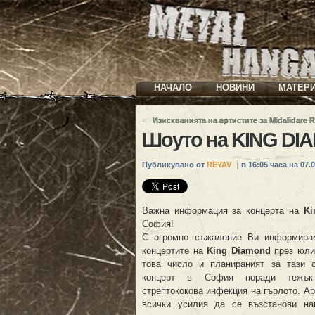
НАЧАЛО
НОВИНИ
МАТЕР
«
Изискванията на артистите за Midalidare 
Шоуто на KING DI
Публикувано от
REYAV
в 16:05 часа на 07.0
Важна информация за концерта на
Ki
София!
С огромно съжаление Ви информирам
концертите на
King Diamond
през юли 
това число и планираният за тази 
концерт в София поради тежъ
стрептококова инфекция на гърлото. А
всички усилия да се възстанови на