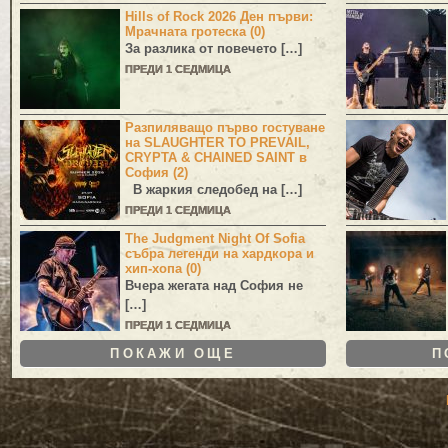
Hills of Rock 2026 Ден първи:
Мрачната гротеска (0)
За разлика от повечето […]
ПРЕДИ 1 СЕДМИЦА
Разпиляващо първо гостуване
на SLAUGHTER TO PREVAIL,
CRYPTA & CHAINED SAINT в
София (2)
В жаркия следобед на […]
ПРЕДИ 1 СЕДМИЦА
The Judgment Night Of Sofia
събра легенди на хардкора и
хип-хопа (0)
Вчера жегата над София не
[…]
ПРЕДИ 1 СЕДМИЦА
ПОКАЖИ ОЩЕ
П