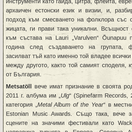
инструменти като гайда, цитра, флейта, евр
архаичен естонски език и визии, и, разби
подход към смесването на фолклора със с
жицата, ги прави така уникални. Всъщност
към състава на Lauri „Varulven“ Õunapuu 
година след създаването на групата, 
засилват тъй като именно той владее всички
между другото, както той самият споделя, к
от България.
Metsatöll
вече имат признание в своята ро
2011 г. албума им „
Ulg
“ (Spinefarm Records,
категория „
Metal Album of the Year
“ в местн
Estonian Music Awards. Също така, вече з
сцените на значими фестивали като Wacke
направиха турнета в Европа, Северна А