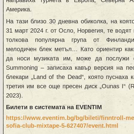
Америка.
На тази близо 30 дневна обиколка, на която 
31 март 2024 г. от Осло, Норвегия, те водят
толкова популярна група от Финланди
мелодичен блек метъл… Като ориентир как
да носи музиката им, може да послужи 
Summoning – записаха кавър версия на пес
блекари „Land of the Dead“, която пуснаха 
третия им все още пресен диск „Ounas I“ (R
2023).
Билети в системата на EVENTIM
https://www.eventim.bg/bg/bileti/finntroll-me
sofia-club-mixtape-5-627407/event.html