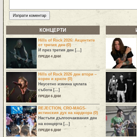
КОНЦЕРТИ
Hills of Rock 2026: Акцентите
от третия ден (0)
И през третия ден […]
ПРЕДИ 4 ДНИ
Hills of Rock 2026 ден втори –
корен и криле (0)
Неусетно измина цялата
събота […]
ПРЕДИ 6 ДНИ
REJECTION, CRO-MAGS-
истинския дух на хардкора (0)
Настъпи дългоочаквания ден
на концерта […]
ПРЕДИ 6 ДНИ