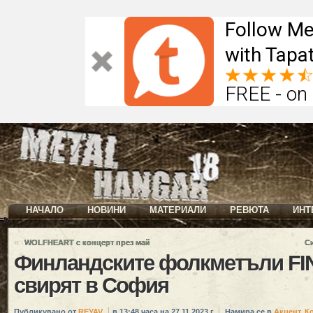
Follow Me
with Tapat
FREE - on
НАЧАЛО
НОВИНИ
МАТЕРИАЛИ
РЕВЮТА
ИНТ
«
WOLFHEART с концерт през май
С
Финландските фолкметъли F
свирят в София
Публикувано от
REYAV
в 13:48 часа на 27.11.2023 г.
Намира се в
Акцент
,
К