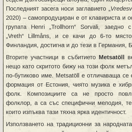
Последният засега носи заглавието „
Vredes
2020) – самопродуциран е от клавириста и о
групата Henri „Trollhorn“ Sorvali, заедно 
„Vreth“ Lillmåns, и се качи до 6-то мяст
Финландия, достигна и до тези в Германия, Б
Вторите участници в събитието
Metsatöll
ве
нещо като скритото бижу на този фолк метъл
по-бутиково име. Metsatöll е отличаваща се
формация от Естония, чиято музика е хибр
фолк. Композициите са не просто повл
фолклор, а са със специфични мелодия, те
които изпъква тази тяхна ярка идентичност.
Използването на традиционни за народната