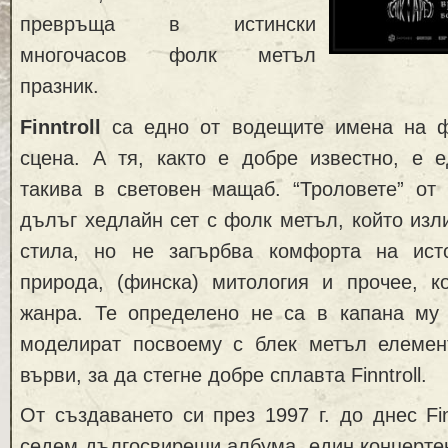
превръща в истински
многочасов фолк метъл
празник.
Finntroll
са едно от водещите имена на ф
сцена. А тя, както е добре известно, е е
такива в световен мащаб. “Троловете” от
дълъг хедлайн сет с фолк метъл, който изл
стила, но не загърбва комфорта на ист
природа, (финска) митология и прочее, ко
жанра. Те определено не са в капана му 
моделират посвоему с блек метъл елемент
върви, за да стегне добре сплавта Finntroll.
От създаването си през 1997 г. до днес Fin
седем дългосвирещи албума, един концертен