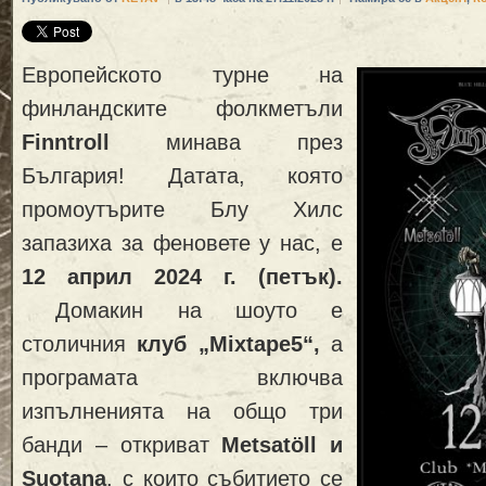
Европейското турне на
финландските фолкметъли
Finntroll
минава през
България! Датата, която
промоутърите Блу Хилс
запазиха за феновете у нас, е
12 април 2024 г.
(
петък
).
Домакин на шоуто е
столичния
клуб „
Mixtape5
“,
а
програмата включва
изпълненията на общо три
банди – откриват
Metsatöll и
Suotana
, с които събитието се