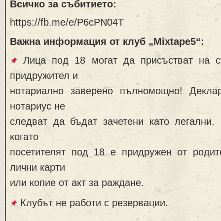
Всичко за събитието
:
https://fb.me/e/P6cPN04T
Важна информация от клуб „
Mixtape5
“
:
Лица под 18 могат да присъстват на с
придружител и
нотариално заверено пълномощно! Декла
нотариус не
следват да бъдат зачетени като легални.
когато
посетителят под 18 е придружен от родит
лични карти
или копие от акт за раждане.
Клубът не работи с резервации.