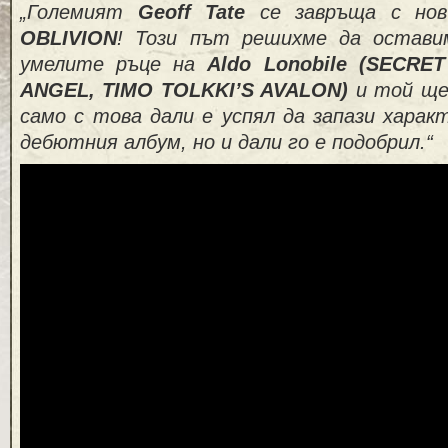
„Големият
Geoff Tate
се завръща с но
OBLIVION
! Този път решихме да остави
умелите ръце на
Aldo Lonobile (SECRE
ANGEL, TIMO TOLKKI’S AVALON)
и той ще 
само с това дали е успял да запази харак
дебютния албум, но и дали го е подобрил.“