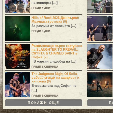
на концерта […]
ПРЕДИ 4 ДНИ
Hills of Rock 2026 Ден първи:
Мрачната гротеска (0)
За разлика от повечето […]
ПРЕДИ 5 ДНИ
Разпиляващо първо гостуване
на SLAUGHTER TO PREVAIL,
CRYPTA & CHAINED SAINT в
София (2)
В жаркия следобед на […]
ПРЕДИ 1 СЕДМИЦА
The Judgment Night Of Sofia
събра легенди на хардкора и
хип-хопа (0)
Вчера жегата над София не
[…]
ПРЕДИ 1 СЕДМИЦА
ПОКАЖИ ОЩЕ
П