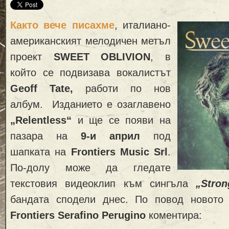
Както вече писахме
, италиано-
американският мелодичен метъл
проект
SWEET OBLIVION
, в
който се подвизава вокалистът
Geoff Tate,
работи по нов
албум. Изданието е озаглавено
„Relentless“
и ще се появи на
пазара на
9-и април
под
шапката на
Frontiers Music Srl
.
По-долу може да гледате
текстовия видеоклип към сингъла
„Stro
бандата сподели днес. По повод новото
Frontiers Serafino Perugino
коментира: