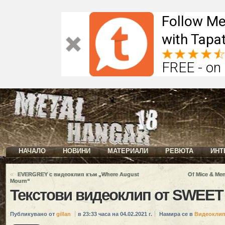
Follow Me
with Tapat
FREE - on
НАЧАЛО
НОВИНИ
МАТЕРИАЛИ
РЕВЮТА
ИНТ
«
EVERGREY с видеоклип към „Where August
Of Mice & Me
Mourn“
Текстови видеоклип от SWEET
Публикувано от
gillan
в 23:33 часа на 04.02.2021 г.
Намира се в
Видеокли