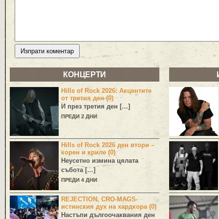
КОНЦЕРТИ
Hills of Rock 2026: Акцентите
от третия ден (0)
И през третия ден […]
ПРЕДИ 2 ДНИ
Hills of Rock 2026 ден втори –
корен и криле (0)
Неусетно измина цялата
събота […]
ПРЕДИ 4 ДНИ
REJECTION, CRO-MAGS-
истинския дух на хардкора (0)
Настъпи дългоочаквания ден