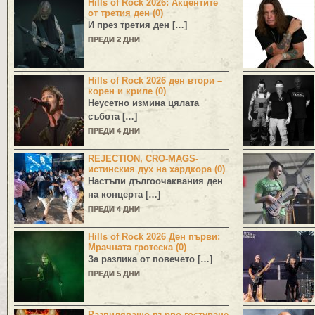
Hills of Rock 2026: Акцентите
от третия ден (0)
И през третия ден […]
ПРЕДИ 2 ДНИ
Hills of Rock 2026 ден втори –
корен и криле (0)
Неусетно измина цялата
събота […]
ПРЕДИ 4 ДНИ
REJECTION, CRO-MAGS-
истинския дух на хардкора (0)
Настъпи дългоочаквания ден
на концерта […]
ПРЕДИ 4 ДНИ
Hills of Rock 2026 Ден първи:
Мрачната гротеска (0)
За разлика от повечето […]
ПРЕДИ 5 ДНИ
Разпиляващо първо гостуване