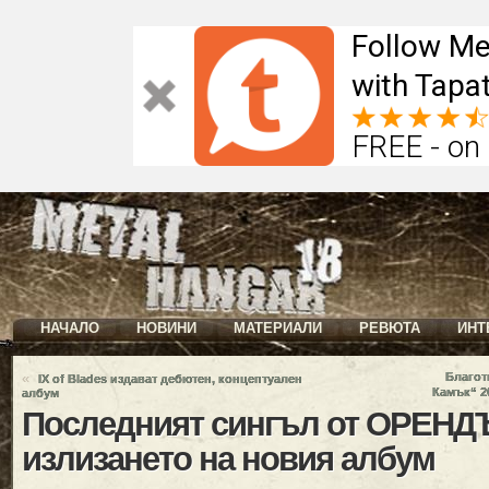
Follow Me
with Tapat
FREE - on
НАЧАЛО
НОВИНИ
МАТЕРИАЛИ
РЕВЮТА
ИНТ
«
Благот
IX of Blades издават дебютен, концептуален
Камък“ 2
албум
Последният сингъл от ОРЕНД
излизането на новия албум