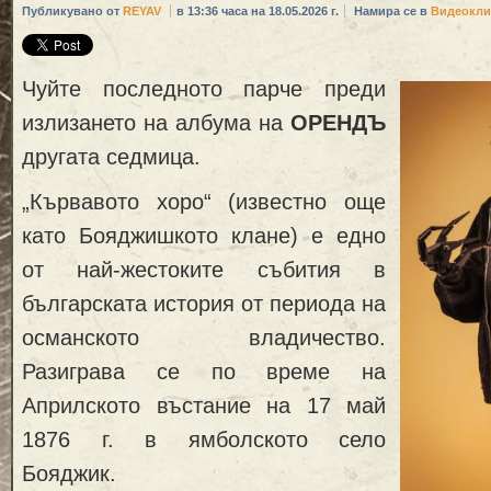
Публикувано от
REYAV
в 13:36 часа на 18.05.2026 г.
Намира се в
Видеокли
Чуйте последното парче преди
излизането на албума на
ОРЕНДЪ
другата седмица.
„Кървавото хоро“ (известно още
като Бояджишкото клане) е едно
от най-жестоките събития в
българската история от периода на
османското владичество.
Разиграва се по време на
Априлското въстание на 17 май
1876 г. в ямболското село
Бояджик.