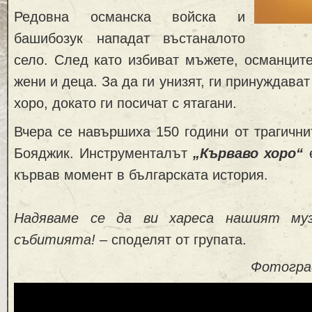
Редовна османска войска и
башибозук нападат въстаналото
село. След като избиват мъжете, османцит
жени и деца. За да ги унизят, ги принуждават
хоро, докато ги посичат с ятагани.
Вчера се навършиха 150 години от трагични
Бояджик. Инструменталът
„Кърваво хоро“
е
кървав момент в българската история.
Надяваме се да ви хареса нашият муз
събитията!
– споделят от групата.
Фотогра