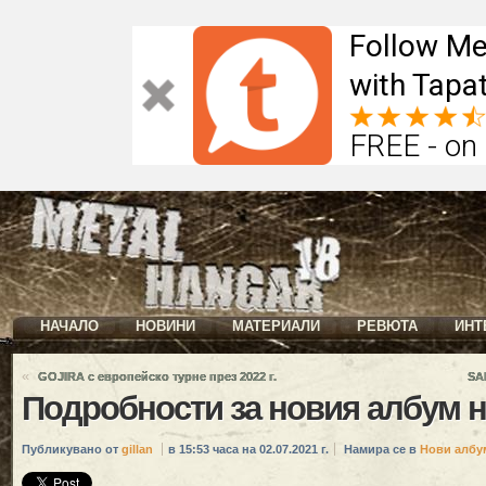
Follow Me
with Tapat
FREE - on
НАЧАЛО
НОВИНИ
МАТЕРИАЛИ
РЕВЮТА
ИНТ
«
GOJIRA с европейско турне през 2022 г.
SA
Подробности за новия албум н
Публикувано от
gillan
в 15:53 часа на 02.07.2021 г.
Намира се в
Нови албу