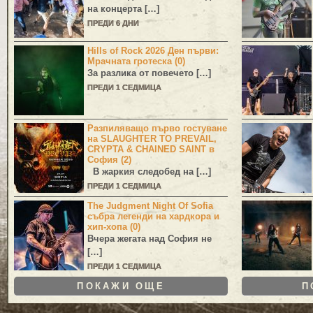
на концерта […]
ПРЕДИ 6 ДНИ
Hills of Rock 2026 Ден първи:
Мрачната гротеска (0)
За разлика от повечето […]
ПРЕДИ 1 СЕДМИЦА
Разпиляващо първо гостуване
на SLAUGHTER TO PREVAIL,
CRYPTA & CHAINED SAINT в
София (2)
В жаркия следобед на […]
ПРЕДИ 1 СЕДМИЦА
The Judgment Night Of Sofia
събра легенди на хардкора и
хип-хопа (0)
Вчера жегата над София не
[…]
ПРЕДИ 1 СЕДМИЦА
ПОКАЖИ ОЩЕ
П