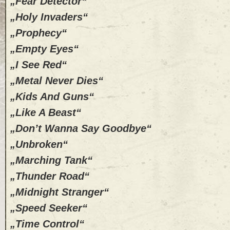
„Fear Detector“
„Holy Invaders“
„Prophecy“
„Empty Eyes“
„I See Red“
„Metal Never Dies“
„Kids And Guns“
„Like A Beast“
„Don’t Wanna Say Goodbye“
„Unbroken“
„Marching Tank“
„Thunder Road“
„Midnight Stranger“
„Speed Seeker“
„Time Control“