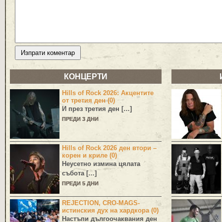
КОНЦЕРТИ
Hills of Rock 2026: Акцентите
от третия ден (0)
И през третия ден […]
ПРЕДИ 3 ДНИ
Hills of Rock 2026 ден втори –
корен и криле (0)
Неусетно измина цялата
събота […]
ПРЕДИ 5 ДНИ
REJECTION, CRO-MAGS-
истинския дух на хардкора (0)
Настъпи дългоочаквания ден