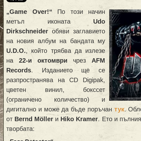
„Game Over!“
По този начин
метъл иконата
Udo
Dirkschneider
обяви заглавието
на новия албум на бандата му
U.D.O.
, който трябва да излезе
на
22-и октомври
чрез
AFM
Records
. Изданието ще се
разпространява на CD Digipak,
цветен винил, бокссет
(ограничено количество) и
дигитално и може да бъде поръчан
тук
. Обл
от
Bernd Möller
и
Hiko Kramer
. Ето и пълния
творбата: