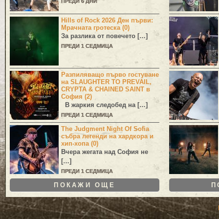
ПРЕДИ 6 ДНИ
Hills of Rock 2026 Ден първи:
Мрачната гротеска (0)
За разлика от повечето […]
ПРЕДИ 1 СЕДМИЦА
Разпиляващо първо гостуване
на SLAUGHTER TO PREVAIL,
CRYPTA & CHAINED SAINT в
София (2)
В жаркия следобед на […]
ПРЕДИ 1 СЕДМИЦА
The Judgment Night Of Sofia
събра легенди на хардкора и
хип-хопа (0)
Вчера жегата над София не
[…]
ПРЕДИ 1 СЕДМИЦА
ПОКАЖИ ОЩЕ
П