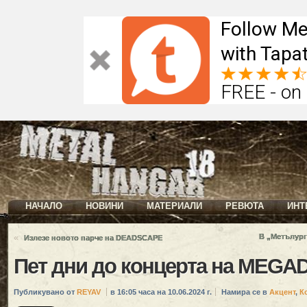
Follow Me
with Tapat
FREE - on
НАЧАЛО
НОВИНИ
МАТЕРИАЛИ
РЕВЮТА
ИНТ
«
В „Метълург
Излезе новото парче на DEADSCAPE
Пет дни до концерта на MEGA
Публикувано от
REYAV
в 16:05 часа на 10.06.2024 г.
Намира се в
Акцент
,
К