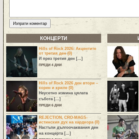
КОНЦЕРТИ
Hills of Rock 2026: Акцентите
от третия ден (0)
И през третия ден […]
ПРЕДИ 4 ДНИ
Hills of Rock 2026 ден втори –
корен и криле (0)
Неусетно измина цялата
събота […]
ПРЕДИ 6 ДНИ
REJECTION, CRO-MAGS-
истинския дух на хардкора (0)
Настъпи дългоочаквания ден
на концерта […]