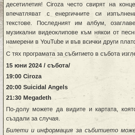
десетилетия! Ciroza често свирят на конц
впечатляват с енергичните си изпълне
текстове. Последният им албум, озаглаве
музикални видеоклипове към някои от песн
намерени в YouTube и във всички други пла
С тях програмата за събитието в събота изгл
15 юни 2024 / събота/
19:00 Ciroza
20:00 Suicidal Angels
21:30 Megadeth
По-долу можете да видите и картата, коят
създали за случая.
Билети и информация за събитието може