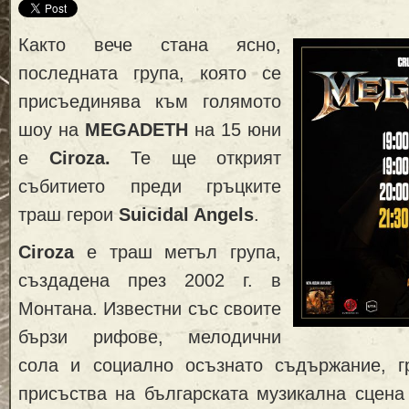
Както вече стана ясно,
последната група, която се
присъединява към голямото
шоу на
MEGADETH
на 15 юни
е
Ciroza.
Те ще открият
събитието преди гръцките
траш герои
Suicidal Angels
.
Ciroza
е траш метъл група,
създадена през 2002 г. в
Монтана. Известни със своите
бързи рифове, мелодични
сола и социално осъзнато съдържание, г
присъства на българската музикална сцена