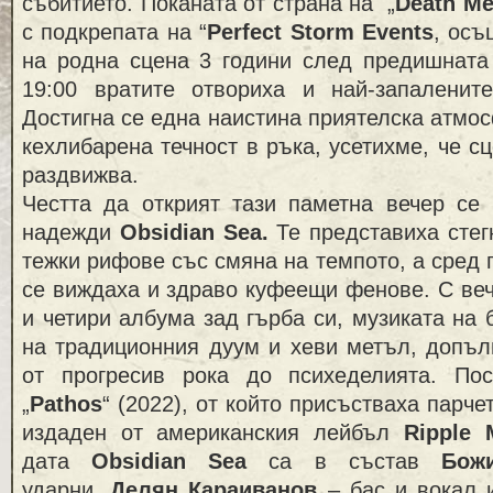
събитието. Поканата от страна на „
Death Me
с подкрепата на “
Perfect Storm Events
, осъ
на родна сцена 3 години след предишната 
19:00 вратите отвориха и най-запаленит
Достигна се една наистина приятелска атмос
кехлибарена течност в ръка, усетихме, че с
раздвижва.
Честта да открият тази паметна вечер се
надежди
Obsidian Sea.
Те представиха стег
тежки рифове със смяна на темпото, а сред 
се виждаха и здраво куфеещи фенове. С веч
и четири албума зад гърба си, музиката на 
на традиционния дуум и хеви метъл, допъл
от прогресив рока до психеделията. По
„
Pathos
“ (2022), от който присъстваха парче
издаден от американския лейбъл
Ripple 
дата
Obsidian Sea
са в състав
Божи
ударни,
Делян Караиванов
– бас и вокал