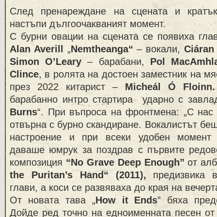
След пренареждане на сцената и кратък
настъпи дългоочакваният момент.
С бурни овации на сцената се появиха гла
Alan Averill
„
Nemtheanga
“
– вокали,
Ciáran
Simon O’Leary
– барабани,
Pol
MacAmhl
Clince
, в ролята на достоен заместник на м
през 2022 китарист –
Micheál Ó Floinn
.
барабанно интро стартира ударно с завла
Burns
“. При въпроса на фронтмена: „С нас 
отвърна с бурно скандиране. Вокалистът бе
настроение и при всеки удобен момент
даваше юмрук за поздрав с първите редов
композиция
“No Grave Deep Enough”
от ал
the Puritan’s Hand
“ (2011),
предизвика 
глави, а коси се развяваха до края на вечерт
От новата тава „
How it Ends
” бяха пред
Дойде ред точно на едноименната песен от