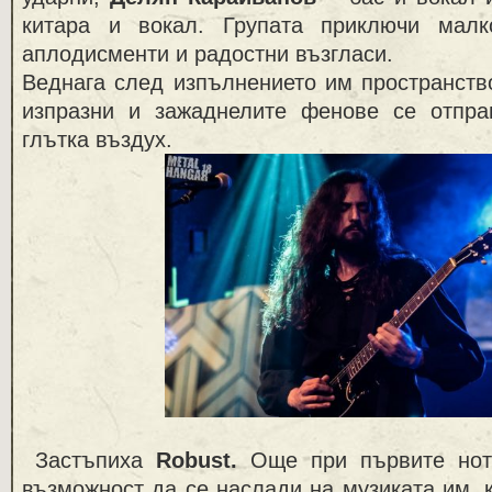
китара и вокал. Групата приключи малк
аплодисменти и радостни възгласи.
Веднага след изпълнението им пространств
изпразни и зажаднелите фенове се отпра
глътка въздух.
Застъпиха
Robust
.
Още при първите нот
възможност да се наслади на музиката им, к