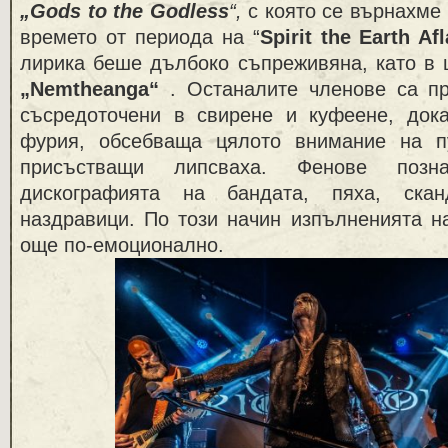
„Gods to the Godless
“,
с която се върнахме 
времето от периода на “
Spirit the Earth Af
лирика беше дълбоко съпреживяна, като в 
„Nemtheanga“
. Останалите членове са пр
съсредоточени в свирене и куфеене, док
фурия, обсебваща цялото внимание на п
присъстващи липсваха. Фенове позн
дискографията на бандата, пяха, ска
наздравици. По този начин изпълненията н
още по-емоционално.