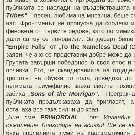
публиката се наслади на въздействащата к
Tribes
“ –
песен, любима на мнозина, беше с
нас
.
Фронтменът не пропусна да сподели и 
феновете от първите редове, като по мимик
дали са му се понравили. За десерт беше 
“
Empire Falls
” от „
To the Nameless Dead
“(
заяви, че ако се представим добре може да 
Групата завърши победоносно своя епос и с
почивка. Ето, че скандиранията на отдаде
тропотът на обувки по пода, доведоха до 
петимата триумфално заеха своите позици
забиха „
Sons of the Morrigan“.
Прегракн
публиката продължаваха да пригласят, 
останаха все така силни до края.
„
Ние сме
PRIMORDIAL
от Ирландия.
съжаление! Благодаря на всички!
Ще се въ
бяха последните думи на харизматичния 