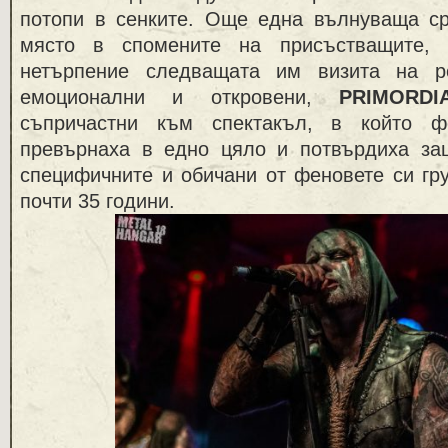
потопи в сенките. Още една вълнуваща с
място в спомените на присъстващите,
нетърпение следващата им визита на р
емоционални и откровени,
PRIMORDI
съпричастни към спектакъл, в който 
превърнаха в едно цяло и потвърдиха за
специфичните и обичани от феновете си гр
почти 35 години.