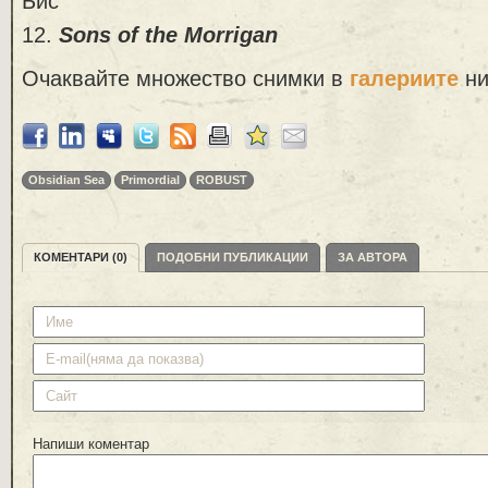
Бис
12.
Sons of the Morrigan
Очаквайте множество снимки в
галериите
ни
Obsidian Sea
Primordial
ROBUST
КОМЕНТАРИ (0)
ПОДОБНИ ПУБЛИКАЦИИ
ЗА АВТОРА
Напиши коментар