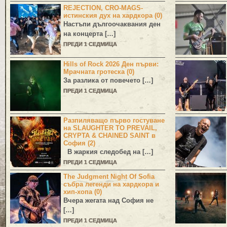
REJECTION, CRO-MAGS-
истинския дух на хардкора (0)
Настъпи дългоочаквания ден
на концерта […]
ПРЕДИ 1 СЕДМИЦА
Hills of Rock 2026 Ден първи:
Мрачната гротеска (0)
За разлика от повечето […]
ПРЕДИ 1 СЕДМИЦА
Разпиляващо първо гостуване
на SLAUGHTER TO PREVAIL,
CRYPTA & CHAINED SAINT в
София (2)
В жаркия следобед на […]
ПРЕДИ 1 СЕДМИЦА
The Judgment Night Of Sofia
събра легенди на хардкора и
хип-хопа (0)
Вчера жегата над София не
[…]
ПРЕДИ 1 СЕДМИЦА