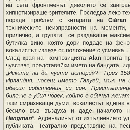
на сета фронтменът дяволито се заигра
хипнотизираше зрителите. Последва леко те
поради проблем с китарата на
Ciáran
техническите неизправности на моменти,
прилично, а групата се раздаваше макси
бутилка вино, която дори подаде на фенов
вокалистът излезе от положение с усмивка.
След края на композицията
Alan
попита пр
чувстват, представяйки името на бандата, и
„
Искате ли да чуете история? През 1583
Ирландия, носещ името Галуей, мъж на
обесил собствения си син. Престъплен
било,че е убил човек, който е обичал жена
тази смразяващи думи вокалистът вдигна в
бесило във въздуха и даде началото н
Hangman
“. Адреналинът от изпълнението уд
публиката. Театрално представяне на пе