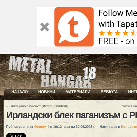
Follow Me
with Tapat
FREE - on
НАЧАЛО
НОВИНИ
МАТЕРИАЛИ
РЕВЮТА
ИНТ
«
Интервю с басист (Artem, Strident)
Sofia Liv
Ирландски блек паганизъм с 
Публикувано от
Osprey
в 10:12 часа на 30.06.2025 г.
Намира се в
Концерт