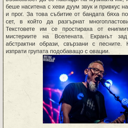
беше наситена с хеви дуум звук и привкус н
и прог. За това събитие от бандата бяха п
сет, в който да разгърнат многопластов
Текстовете им се простираха от енигми
мистериите на Вселената. Екранът за
абстрактни образи, свързани с песните.
изпрати групата подобаващо с овации.