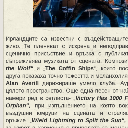
Ирландците са известни с въздействащит
живо. Те пленяват с искрена и неподправ
сценично присъствие и връзка с публикат
съпреживява музиката от сцената. Компози
the Wolf“
и „
The Coffin Ships
“, които по
друга показаха точно тежестта и меланхолия
Alan Averill
дирижираше умело клуба. Ау
цялото пространство. Още една песен от на
намери ред в сетлиста- „
Victory Has 1000 F
Orphan“,
при изпълнението на която во
въздушни юмруци на сцената и стреля
оръжие. „
Wield Lightning to Split the Sun“
за живот в хармония с природата за момен