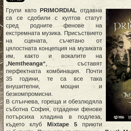
Групи като
PRIMORDIAL
отдавна
са се сдобили с култов статут
сред родните фенове на
екстремната музика. Присъствието
на сцената, съчетано от
цялостната концепция на музиката
им, както и вокалите на
„
Nemtheanga“
, съставят
перфектната комбинация. Почти
35 години, те са все така
внушителни, мощни и
безкомпромисни.
В слънчева, гореща и обезлюдяла
съботна София, отдадени фенове
потърсиха хладина в подлеза,
където клуб
Mixtape 5
приюти