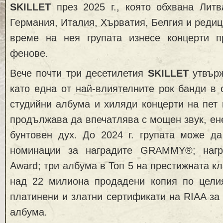
SKILLET
през 2025 г., която обхвана Лит
Германия, Италия, Хърватия, Белгия и редиц
време на нея групата изнесе концерти 
фенове.
Вече почти три десетилетия
SKILLET
утвърж
като една от най-влиятелните рок банди в 
студийни албума и хиляди концерти на пет 
продължава да впечатлява с мощен звук, ен
бунтовен дух. До 2024 г. групата може да
номинации за наградите GRAMMY®; награ
Award; три албума в Топ 5 на престижната кла
над 22 милиона продадени копия по целия
платинени и златни сертификати на RIAA за 
албума.