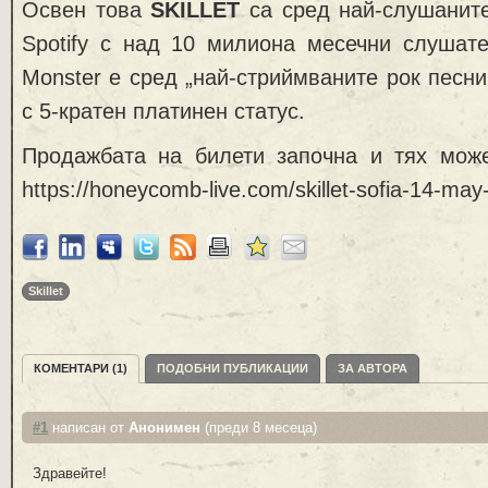
Освен това
SKILLET
са сред най-слушаните
Spotify с над 10 милиона месечни слушате
Monster е сред „най-стриймваните рок песни
с 5-кратен платинен статус.
Продажбата на билети започна и тях мож
https://honeycomb-live.com/skillet-sofia-14-ma
Skillet
КОМЕНТАРИ (1)
ПОДОБНИ ПУБЛИКАЦИИ
ЗА АВТОРА
#1
написан от
Анонимен
(преди 8 месеца)
Здравейте!