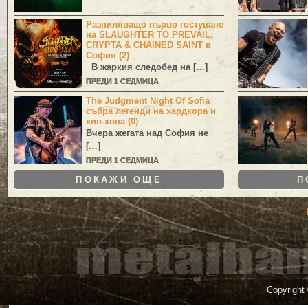
Разпиляващо първо гостуване
на SLAUGHTER TO PREVAIL,
CRYPTA & CHAINED SAINT в
София (2)
В жаркия следобед на […]
ПРЕДИ 1 СЕДМИЦА
The Judgment Night Of Sofia
събра легенди на хардкора и
хип-хопа (0)
Вчера жегата над София не
[…]
ПРЕДИ 1 СЕДМИЦА
ПОКАЖИ ОЩЕ
П
Copyright