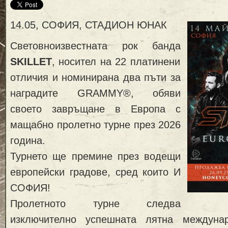
14.05, СОФИЯ, СТАДИОН ЮНАК
Световноизвестната рок банда
SKILLET
, носител на 22 платинени
отличия и номинирана два пъти за
наградите GRAMMY®, обяви
своето завръщане в Европа с
мащабно пролетно турне през 2026
година.
Турнето ще премине през водещи
европейски градове, сред които И
СОФИЯ!
Пролетното турне следва
изключително успешната лятна междуна