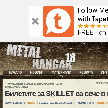
Follow Me
with Tapat
FREE - on
НАЧАЛО
НОВИНИ
МАТЕРИАЛИ
РЕВЮТА
ИНТ
«
SEPTICF
Финалният състав за DEADSCAPE – 10th
Anniversary Show
Билетите за SKILLET са вече в
Публикувано от
REYAV
в 10:21 часа на 26.09.2025 г.
Намира се в
Акцент
,
К