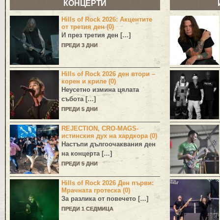
КОНЦЕРТИ
Hills of Rock 2026: Акцентите
от третия ден (0)
И през третия ден […]
ПРЕДИ 3 ДНИ
Hills of Rock 2026 ден втори –
корен и криле (0)
Неусетно измина цялата
събота […]
ПРЕДИ 5 ДНИ
REJECTION, CRO-MAGS-
истинския дух на хардкора (0)
Настъпи дългоочаквания ден
на концерта […]
ПРЕДИ 5 ДНИ
Hills of Rock 2026 Ден първи:
Мрачната гротеска (0)
За разлика от повечето […]
ПРЕДИ 1 СЕДМИЦА