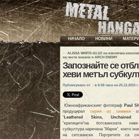
НАЧАЛО
НОВИНИ
МАТЕР
«
ALISSA WHITE-GLUZ не изключва използ
на чисти вокали в ARCH ENEMY
Запознайте се отбл
хеви метъл субкул
Публикувано от
в 6:56 часа на 25.12.2015 г.
Южноафриканският фотограф
Paul Sh
продуцирал
серия от снимки
оза
“
Leathered Skins, Unchained H
“кралиците“на ботсванската хе
субкултура наречена “
Марок
“, което зна
на сетсвански. Портретите са с