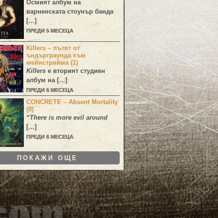
Осмият албум на
варненската стоунър банда
[…]
ПРЕДИ 5 МЕСЕЦА
Killers – пътят от
ъндърграунда към
мейнстрийма (1)
Killers
е вторият студиен
албум на […]
ПРЕДИ 6 МЕСЕЦА
CONCRETE – Absent Mortality
(0)
“There is more evil around
[…]
ПРЕДИ 6 МЕСЕЦА
ПОКАЖИ ОЩЕ