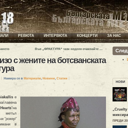
ИАЛИ
РЕВЮТА
ИНТЕРВЮТА
КОНЦЕРТИ
ЗА НАС
»
ването
Във „ФРАКТУРА“ тази неделя очаквайте …
След
изо с жените на ботсванската
тура
Намира се в
Материали
,
Новини
,
Статии
НОВИ
iakallis
е
главена
earts
“на
„
Cruelty
ви метъл
миксира
чи “
рокер
“
ПРЕДИ 2
нимани в