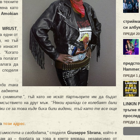
в техните
мена като
,
Amokian
стрийм
си албу
RUST
,
ПРЕДИ 2
а едни от
и, но тъй
е изнасят
. “Когато
а полагат
предсто
налага да
Hammer
 споделя
ПРЕДИ 1 
жда така
а гаджета
а снимките.
“, тъй като не искат партньорите им да бъдат
исъствието на друг мъж. ‘
‘Някои кралици се колебаят дали
LINKIN 
и се за това къде биха били видени, тъй като те все още
тръгне 
прослед
ПРЕДИ 1 
на
този адрес
.
исимостта и свободата,
“ споделя
Giuseppe Sbrana
, който е
вам аз – борбата за това в което вярваш, независимо от