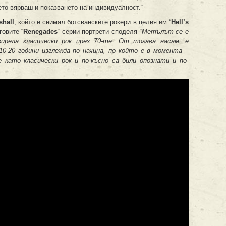
ето вярваш и показването на индивидуалност.“
shall
, който е снимал ботсванските рокери в целия им “
Hell’s
говите “
Renegades
“ серии портрети споделя “
Метълът се е
вирела класически рок през 70-те. От тогава насам, е
10-20 години изглежда по начина, по който е в момента –
 като класически рок и по-късно са били опознати и по-