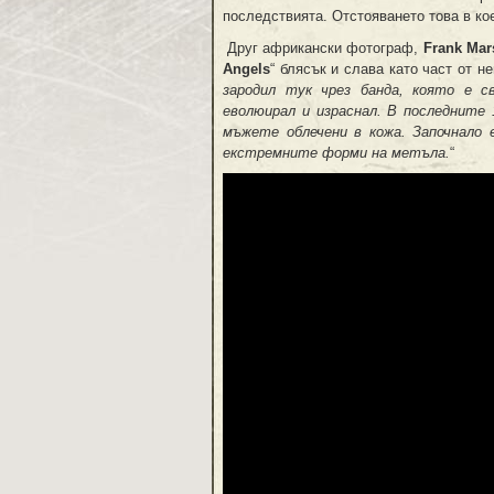
последствията. Отстояването това в ко
Друг африкански фотограф,
Frank Mar
Angels
“ блясък и слава като част от не
зародил тук чрез банда, която е с
еволюирал и израснал. В последните 
мъжете облечени в кожа. Започнало е
екстремните форми на метъла.
“