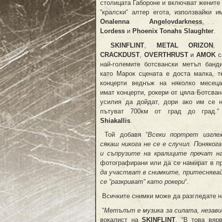
столицата Габороне и включват жените 
“кралски“ алтер егота, използвайки и
Onalenna Angelovdarkness
Lordess
и
Phoenix Tonahs Slaughter
.
SKINFLINT
,
METAL ORIZON
,
W
CRACKDUST
,
OVERTHRUST
и
AMOK
с
най-големите ботсвански метъл банд
като Марок сцената е доста малка, т
концерти веднъж на няколко месеца
имат концерти, рокери от цяла Ботсван
усилия да дойдат, дори ако им се 
пътуват 700км от град до град.“
Shiakallis
.
Той добавя “
Всеки портрет изгле
сякаш никога не се е случил. Поняког
и съпрузите на кралиците пречат н
фотографирани или да се намират в пр
да участват в снимките, притеснявайк
се “разкриват“ като рокери
“.
Всичките снимки може да разгледате 
“
Метълът е музика за силата, незав
вокалист на
SKINFLINT
. “В това вяр