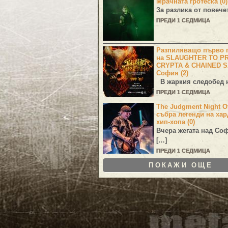
Мрачната гротеска (0)
За разлика от повече
ПРЕДИ 1 СЕДМИЦА
Разпиляващо първо г
на SLAUGHTER TO PR
CRYPTA & CHAINED S
София (2)
В жаркия следобед н
ПРЕДИ 1 СЕДМИЦА
The Judgment Night Of
събра легенди на хар
хип-хопа (0)
Вчера жегата над Со
[…]
ПРЕДИ 1 СЕДМИЦА
ПОКАЖИ ОЩЕ