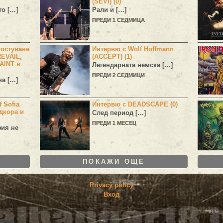
(SEVI) (0)
то […]
Рали и […]
ПРЕДИ 1 СЕДМИЦА
остуване
Интервю с Wolf Hoffmann
EVAIL,
(ACCEPT) (1)
AINT в
Легендарната немска […]
ПРЕДИ 2 СЕДМИЦИ
а […]
 Sofia
Интервю с DEADSCAPE (0)
дкора и
След период […]
ПРЕДИ 1 МЕСЕЦ
фия не
ПОКАЖИ ОЩЕ
Privacy policy
Вход