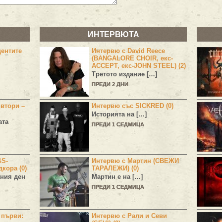
ИНТЕРВЮТА
центите
Интервю с David Reece
(BANGALORE CHOIR, екс-
ACCEPT, екс-JOHN STEEL) (2)
Третото издание […]
ПРЕДИ 2 ДНИ
 втори –
Интервю със SICKRED (0)
Историята на […]
ата
ПРЕДИ 1 СЕДМИЦА
GS-
Интервю с Мартин (СВЕЖИ
дкора (0)
ТАРАЛЕЖИ) (0)
ния ден
Мартин е на […]
ПРЕДИ 1 СЕДМИЦА
н първи:
Интервю с Рали и Севи