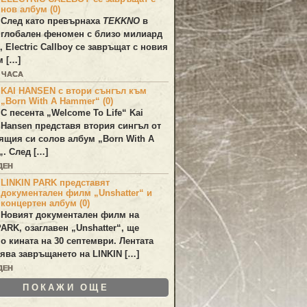
нов албум (0)
След като превърнаха
TEKKNO
в
глобален феномен с близо милиард
а,
Electric Callboy
се завръщат с новия
м […]
0 ЧАСА
KAI HANSEN с втори сънгъл към
„Born With A Hammer“ (0)
С песента „
Welcome To Life
“
Kai
Hansen
представя втория сингъл от
ящия си солов албум „
Born With A
„. След […]
ДЕН
LINKIN PARK представят
документален филм „Unshatter“ и
концертен албум (0)
Новият документален филм на
PARK
, озаглавен
„Unshatter“
, ще
по кината на 30 септември. Лентата
ява завръщането на
LINKIN
[…]
ДЕН
ПОКАЖИ ОЩЕ