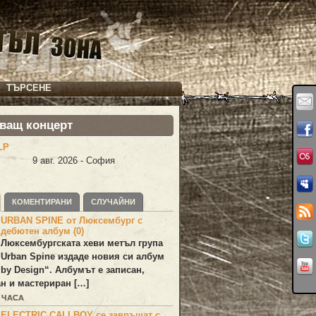
ТЪРСЕНЕ
ващ концерт
LP
9 авг. 2026 - София
КОМЕНТИРАНИ
СЛУЧАЙНИ
URBAN SPINE от Люксембург с
дебютен албум (0)
Люксембургската хеви метъл група
Urban Spine
издаде новия си албум
 by Design
“. Албумът е записан,
н и мастериран […]
0 ЧАСА
ELECTRIC CALLBOY се завръщат с