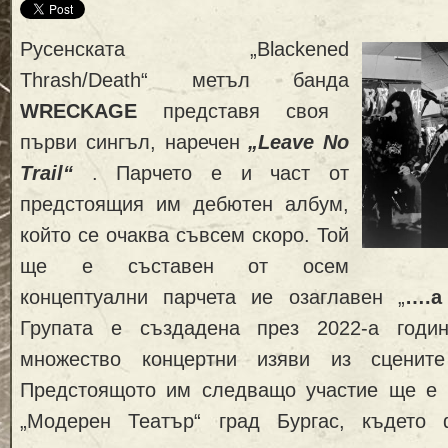
Русенската „Blackened
Thrash/Death“ метъл банда
WRECKAGE
представя своя
първи сингъл, наречен
„Leave No
Trail“
. Парчето е и част от
предстоящия им дебютен албум,
който се очаква съвсем скоро. Той
ще е съставен от осем
концептуални парчета ие озаглавен „
….a
Групата е създадена през 2022-а год
множество концертни изяви из сценит
Предстоящото им следващо участие ще е 
„Модерен Театър“ град Бургас, където