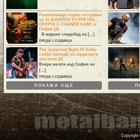
Разпиляващо първо гостуване
на SLAUGHTER TO PREVAIL,
CRYPTA & CHAINED SAINT в
София (2)
В жаркия следобед на […]
ПРЕДИ 1 СЕДМИЦА
The Judgment Night Of Sofia
събра легенди на хардкора и
хип-хопа (0)
Вчера жегата над София не
[…]
ПРЕДИ 1 СЕДМИЦА
ПОКАЖИ ОЩЕ
П
Copyright