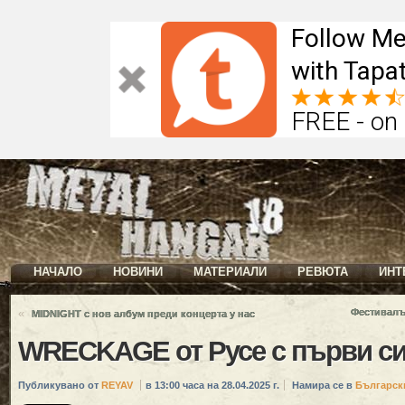
Follow Me
with Tapat
FREE - on
НАЧАЛО
НОВИНИ
МАТЕРИАЛИ
РЕВЮТА
ИНТ
«
Фестивалът
MIDNIGHT с нов албум преди концерта у нас
WRECKAGE от Русе с първи с
Публикувано от
REYAV
в 13:00 часа на 28.04.2025 г.
Намира се в
Българск