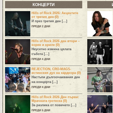
КОНЦЕРТИ
Hills of Rock 2026: Акцентите
от третия ден (0)
И през третия ден […]
ПРЕДИ 2 ДНИ
Hills of Rock 2026 ден втори –
корен и криле (0)
Неусетно измина цялата
събота […]
ПРЕДИ 4 ДНИ
REJECTION, CRO-MAGS-
истинския дух на хардкора (0)
Настъпи дългоочаквания ден
на концерта […]
ПРЕДИ 4 ДНИ
Hills of Rock 2026 Ден първи:
Мрачната гротеска (0)
За разлика от повечето […]
ПРЕДИ 5 ДНИ