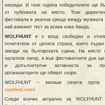
награди. И тази година победителите ще б
от публиката на място. Този директе
фестивала в реална среща между музиката 
най-важният тест за всяка нова банда.
WOLFHUNT
е с вход свободен и отно
почитатели от цялата страна, които първи
звезди на българската сцена. На място
палатков лагер, а във фестивалните дни ще
и допълнителни активности за посе
организаторите ще обявят скоро.
WOLFHUNT – запиши своята груп
rockfest.com/
Следи всичко актуално за WOLFHUNT