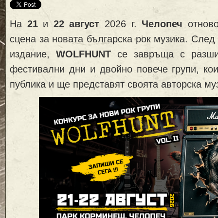
На
21
и
22 август
2026 г.
Челопеч
отново
сцена за новата българска рок музика. След
издание,
WOLFHUNT
се завръща с разш
фестивални дни и двойно повече групи, ко
публика и ще представят своята авторска му