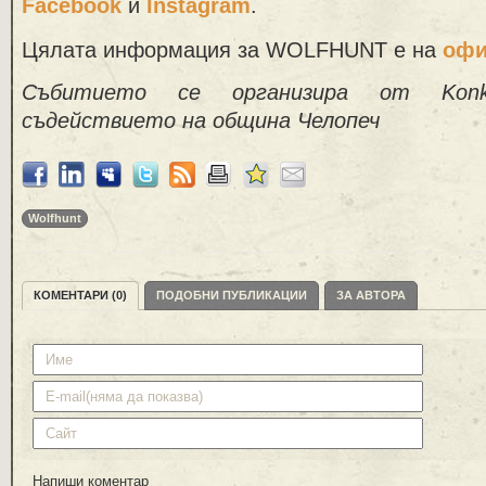
Facebook
и
Instagram
.
Цялата информация за WOLFHUNT е на
офи
Събитието се организира от Konk
съдействието на община Челопеч
Wolfhunt
КОМЕНТАРИ (0)
ПОДОБНИ ПУБЛИКАЦИИ
ЗА АВТОРА
Напиши коментар