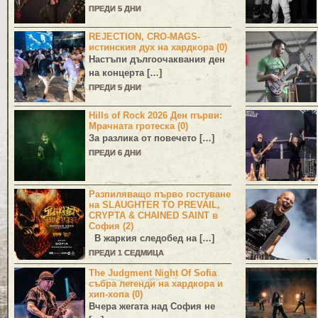
ПРЕДИ 5 ДНИ
REJECTION, CRO-MAGS-
истинския дух на хардкора (0)
Настъпи дългоочаквания ден
на концерта […]
ПРЕДИ 5 ДНИ
Hills of Rock 2026 Ден първи:
Мрачната гротеска (0)
За разлика от повечето […]
ПРЕДИ 6 ДНИ
Разпиляващо първо гостуване
на SLAUGHTER TO PREVAIL,
CRYPTA & CHAINED SAINT в
София (2)
В жаркия следобед на […]
ПРЕДИ 1 СЕДМИЦА
The Judgment Night Of Sofia
събра легенди на хардкора и
хип-хопа (0)
Вчера жегата над София не