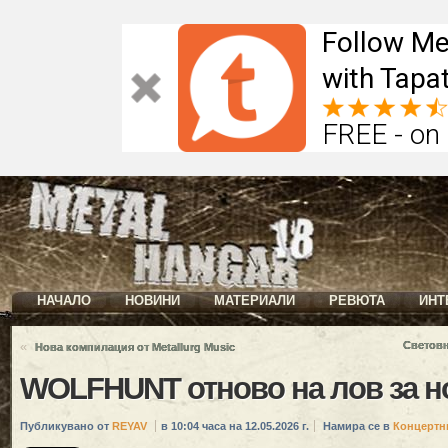
Follow Me
with Tapat
FREE - on
НАЧАЛО
НОВИНИ
МАТЕРИАЛИ
РЕВЮТА
ИНТ
«
Световн
Нова компилация от Metallurg Music
WOLFHUNT отново на лов за но
Публикувано от
REYAV
в 10:04 часа на 12.05.2026 г.
Намира се в
Концертн