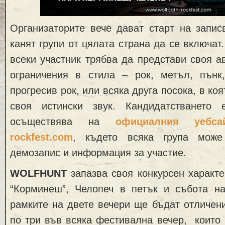
Организаторите вече дават старт на запис
канят групи от цялата страна да се включат
всеки участник трябва да представи своя а
ограничения в стила – рок, метъл, пънк
прогресив рок, или всяка друга посока, в ко
своя истински звук. Кандидатстването
осъществява на
официалния уебсай
rockfest.com
, където всяка група може
демозапис и информация за участие.
WOLFHUNT
запазва своя конкурсен характе
“Корминеш”, Челопеч в петък и събота на
рамките на двете вечери ще бъдат отличен
по три във всяка фестивална вечер, които