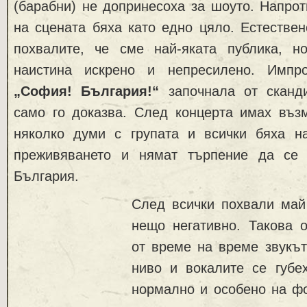
(барабни) не допринесоха за шоуто. Напро
на сцената бяха като едно цяло. Естестве
похвалите, че сме най-яката публика, н
наистина искрено и непресилено. Импро
„София! България!“
започнала от сканди
само го доказва. След концерта имах въз
няколко думи с групата и всички бяха н
преживяването и нямат търпение да се 
България.
След всички похвали май
нещо негативно. Такова
от време на време звукът
ниво и вокалите се губе
нормално и особено на фо