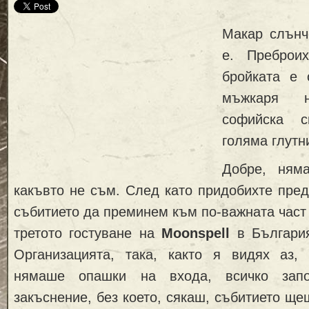
Макар слънч
е. Преброи
бройката е 
мъжкаря 
софийска 
голяма глутн
Добре, ням
какъвто не съм. След като придобихте пре
събитието да преминем към по-важната част 
третото гостуване на
Moonspell
в България
Организацията, така, както я видях аз
нямаше опашки на входа, всичко зап
закъснение, без което, сякаш, събитието ще