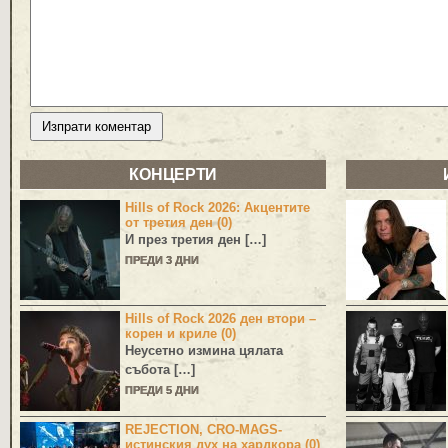
КОНЦЕРТИ
Hills of Rock 2026: Акцентите
от третия ден (0)
И през третия ден […]
ПРЕДИ 3 ДНИ
Hills of Rock 2026 ден втори –
корен и криле (0)
Неусетно измина цялата
събота […]
ПРЕДИ 5 ДНИ
REJECTION, CRO-MAGS-
истинския дух на хардкора (0)