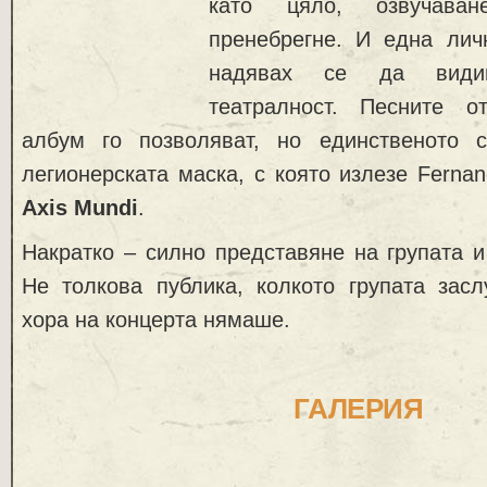
като цяло, озвучав
пренебрегне. И една ли
надявах се да види
театралност. Песните о
албум го позволяват, но единственото 
легионерската маска, с която излезе Ferna
Axis Mundi
.
Накратко – силно представяне на групата и
Не толкова публика, колкото групата засл
хора на концерта нямаше.
ГАЛЕРИЯ