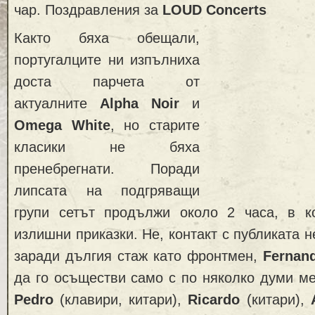
чар. Поздравления за
LOUD Concerts
Както бяха обещали,
португалците ни изпълниха
доста парчета от
актуалните
Alpha Noir
и
Omega White
, но старите
класики не бяха
пренебрегнати. Поради
липсата на подгряващи
групи сетът продължи около 2 часа, в 
излишни приказки. Не, контакт с публиката 
заради дългия стаж като фронтмен,
Fernand
да го осъществи само с по няколко думи ме
Pedro
(клавири, китари),
Ricardo
(китари),