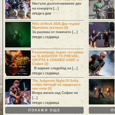
Настъпи дългоочаквания ден
на концерта […]
ПРЕДИ 6 ДНИ
Hills of Rock 2026 Ден първи:
Мрачната гротеска (0)
За разлика от повечето […]
ПРЕДИ 1 СЕДМИЦА
Разпиляващо първо гостуване
на SLAUGHTER TO PREVAIL,
CRYPTA & CHAINED SAINT в
София (2)
В жаркия следобед на […]
ПРЕДИ 1 СЕДМИЦА
The Judgment Night Of Sofia
събра легенди на хардкора и
хип-хопа (0)
Вчера жегата над София не
[…]
ПРЕДИ 1 СЕДМИЦА
ПОКАЖИ ОЩЕ
П