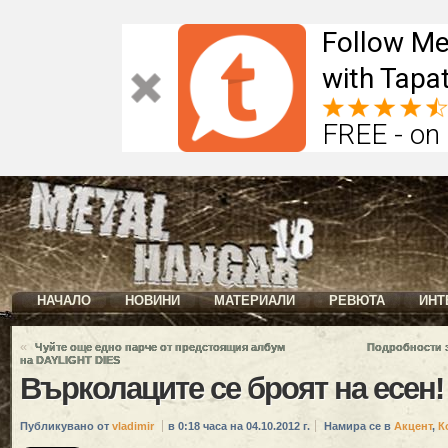
Follow Me
with Tapat
FREE - on
НАЧАЛО
НОВИНИ
МАТЕРИАЛИ
РЕВЮТА
ИНТ
«
Чуйте още едно парче от предстоящия албум
Подробности з
на DAYLIGHT DIES
Върколаците се броят на есен!
Публикувано от
vladimir
в 0:18 часа на 04.10.2012 г.
Намира се в
Акцент
,
К