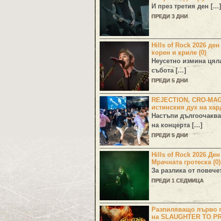
И през третия ден […]
ПРЕДИ 3 ДНИ
Hills of Rock 2026 ден
корен и криле (0)
Неусетно измина цял
събота […]
ПРЕДИ 5 ДНИ
REJECTION, CRO-MA
истинския дух на хар
Настъпи дългоочаква
на концерта […]
ПРЕДИ 5 ДНИ
Hills of Rock 2026 Де
Мрачната гротеска (0)
За разлика от повече
ПРЕДИ 1 СЕДМИЦА
Разпиляващо първо г
на SLAUGHTER TO PR