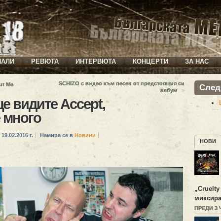
ИАЛИ
РЕВЮТА
ИНТЕРВЮТА
КОНЦЕРТИ
ЗА НАС
SCHIZO с видео към песен от предстоящия си
ut Me
След
»
албум
 видите Accept,
 много
 19.02.2016 г.
Намира се в
Новини
НОВИ
„
Cruelty
миксира
ПРЕДИ 3