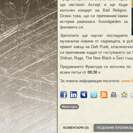
ще застанат Accept и ще бъде
излъчен концерт на Bad Religion.
Освен това, ще си припомним какви
истории разказaха Soundgarden за
феновете си.
Зрителите ще научат последните
музикални новини от седмицата, в рубр
правят кавър на Daft Punk, класическат
си припомним кадри от гостуването на S
Shikari, Rage, The New Black и Sevi с
Предаването Фрактура се излъчва по
всеки петък от
0
0
:30
ч.
За повече информация посетете:
www.f
Фрактура
КОМЕНТАРИ (0)
ПОДОБНИ ПУБЛИКА