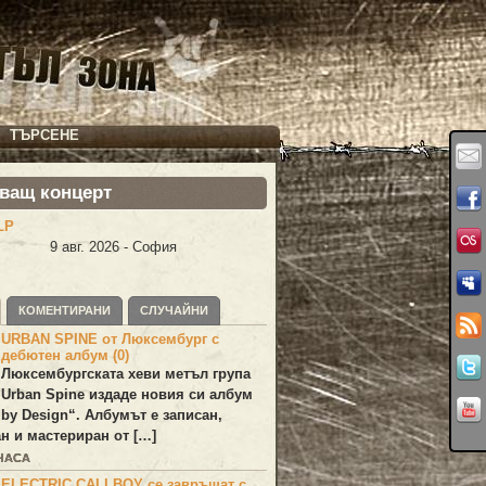
ТЪРСЕНЕ
ващ концерт
LP
9 авг. 2026 - София
КОМЕНТИРАНИ
СЛУЧАЙНИ
URBAN SPINE от Люксембург с
дебютен албум (0)
Люксембургската хеви метъл група
Urban Spine
издаде новия си албум
 by Design
“. Албумът е записан,
н и мастериран от […]
 ЧАСА
ELECTRIC CALLBOY се завръщат с