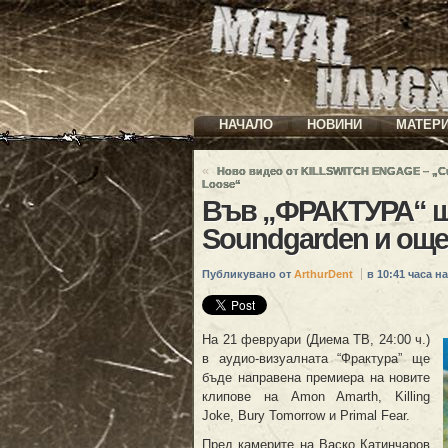
НАЧАЛО
НОВИНИ
МАТЕР
«
Новo видео от KILLSWITCH ENGAGE – „C
Loose“
Във „ФРАКТУРА“ ще
Soundgarden и още
Публикувано от
ArthurDent
в 10:41 часа на
На 21 февруари (Диема ТВ, 24:00 ч.)
в аудио-визуалната “Фрактура” ще
бъде направена премиера на новите
клипове на Amon Amarth, Killing
Joke, Bury Tomorrow и Primal Fear.
Пред камерите на Васко Катинчаров