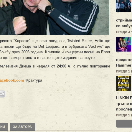
стрийм
си алб
ПРЕДИ 3
иката “Караоке” ще пеят заедно с Twisted Sister, Helia ще
а песен ще бъде нa Def Leppard, a в рубриката “Archive” ще
oulfly през 2006 година. Клипове и концертни песни на Enter
ъщо ще намерят място в настоящото издание на шоуто.
предсто
Hammer
 телевизия Диема в неделя от
2
4:00
ч.
с пълно повторение
ПРЕДИ 1 
acebook.com
Фрактурa
LINKIN 
тръгне 
прослед
ПРЕДИ 1 
ЦИИ
ЗА АВТОРА