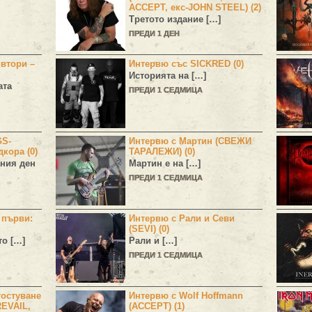
ACCEPT, екс-JOHN STEEL) (2)
Третото издание […]
ПРЕДИ 1 ДЕН
 втори –
Интервю със SICKRED (0)
Историята на […]
ата
ПРЕДИ 1 СЕДМИЦА
GS-
Интервю с Мартин (СВЕЖИ
дкора (0)
ТАРАЛЕЖИ) (0)
ния ден
Мартин е на […]
ПРЕДИ 1 СЕДМИЦА
н първи:
Интервю с Рали и Севи
(SEVI) (0)
то […]
Рали и […]
ПРЕДИ 1 СЕДМИЦА
остуване
Интервю с Wolf Hoffmann
EVAIL,
(ACCEPT) (1)