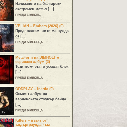
Излизането на български
екстремен метъл […]
ПРЕДИ 1 МЕСЕЦ
VELIAN – Embers (2026) (0)
Предполагам, че няма нужда
от […]
ПРЕДИ 5 МЕСЕЦА
MetaForm на DIMHOLT е
сериозен албум (3)
Тези момчета го усещат блек
[…]
ПРЕДИ 5 МЕСЕЦА
ODDPLAY – Inertia (0)
Осмият албум на
варненската стоунър банда
[…]
ПРЕДИ 5 МЕСЕЦА
Killers – пътят от
ъндърграунда към