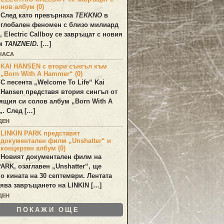
нов албум (0)
След като превърнаха
TEKKNO
в
глобален феномен с близо милиард
а,
Electric Callboy
се завръщат с новия
ум
TANZNEID
. […]
 ЧАСА
KAI HANSEN с втори сънгъл към
„Born With A Hammer“ (0)
С песента „
Welcome To Life
“
Kai
Hansen
представя втория сингъл от
ящия си солов албум „
Born With A
„. След […]
ДЕН
LINKIN PARK представят
документален филм „Unshatter“ и
концертен албум (0)
Новият документален филм на
PARK
, озаглавен
„Unshatter“
, ще
по кината на 30 септември. Лентата
ява завръщането на
LINKIN
[…]
ДЕН
ПОКАЖИ ОЩЕ