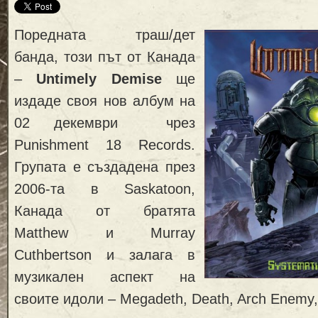
Поредната траш/дет
банда, този път от Канада
–
Untimely Demise
ще
издаде своя нов албум на
02 декември чрез
Punishment 18 Records.
Групата е създадена през
2006-та в Saskatoon,
Канада от братята
Matthew и Murray
Cuthbertson и залага в
музикален аспект на
своите идоли – Megadeth, Death, Arch Enemy,