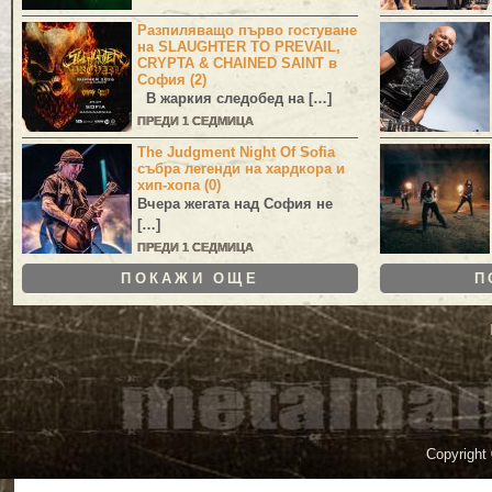
Разпиляващо първо гостуване
на SLAUGHTER TO PREVAIL,
CRYPTA & CHAINED SAINT в
София (2)
В жаркия следобед на […]
ПРЕДИ 1 СЕДМИЦА
The Judgment Night Of Sofia
събра легенди на хардкора и
хип-хопа (0)
Вчера жегата над София не
[…]
ПРЕДИ 1 СЕДМИЦА
ПОКАЖИ ОЩЕ
П
Copyright