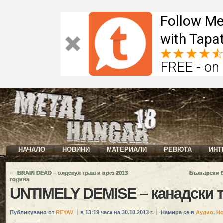
Follow Me
with Tapat
FREE - on
НАЧАЛО
НОВИНИ
МАТЕРИАЛИ
РЕВЮТА
ИНТ
«
BRAIN DEAD – олдскул траш и през 2013
Български 
година
UNTIMELY DEMISE – канадски 
Публикувано от
REYAV
в 13:19 часа на 30.10.2013 г.
Намира се в
Аудио
,
Но