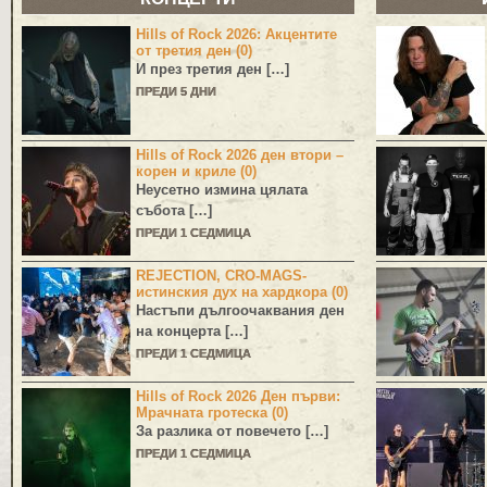
Hills of Rock 2026: Акцентите
от третия ден (0)
И през третия ден […]
ПРЕДИ 5 ДНИ
Hills of Rock 2026 ден втори –
корен и криле (0)
Неусетно измина цялата
събота […]
ПРЕДИ 1 СЕДМИЦА
REJECTION, CRO-MAGS-
истинския дух на хардкора (0)
Настъпи дългоочаквания ден
на концерта […]
ПРЕДИ 1 СЕДМИЦА
Hills of Rock 2026 Ден първи:
Мрачната гротеска (0)
За разлика от повечето […]
ПРЕДИ 1 СЕДМИЦА