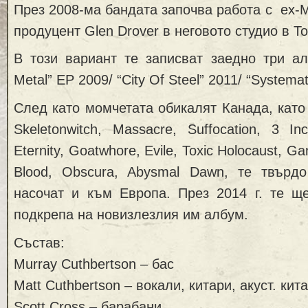
През 2008-ма бандата започва работа с ex-M
продуцент Glen Drover в неговото студио в Т
В този вариант те записват заедно три ал
Metal” EP 2009/ “City Of Steel” 2011/ “Systemat
След като момчетата обикалят Канада, като 
Skeletonwitch, Massacre, Suffocation, 3 In
Eternity, Goatwhore, Evile, Toxic Holocaust,
Blood, Obscura, Abysmal Dawn, те твър
насочат и към Европа. През 2014 г. те ще
подкрепа на новизлезлия им албум.
Състав:
Murray Cuthbertson – бас
Matt Cuthbertson – вокали, китари, акуст. кит
Scott Cross – барабани