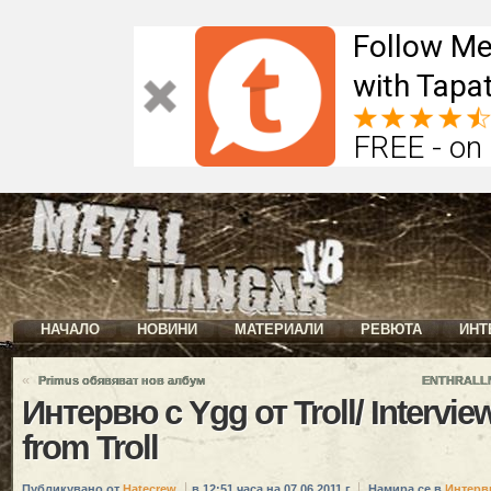
Follow Me
with Tapat
FREE - on
НАЧАЛО
НОВИНИ
МАТЕРИАЛИ
РЕВЮТА
ИНТ
«
Primus обявяват нов албум
ENTHRALLM
Интервю с Ygg от Troll/ Intervie
from Troll
Публикувано от
Hatecrew
в 12:51 часа на 07.06.2011 г.
Намира се в
Интерв