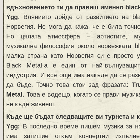
вдъхновението ти да правиш именно black
Ygg
: Влянието дойде от развитието на bl
Норвегия. Не мога да кажа, че е била точн
Но цялата атмосфера – артистите, му
музикална философия около норвежката bla
малка страна като Норвегия си е просто у
Black Metal-a е един от най-вълнуващи
индустрия. И все още има накъде да се разв
да бъде. Точно това стои зад фразата:
Tr
Metal.
Това е водещо, когато се прави музика
не къде живееш.
Къде ще бъдат следващите ви турнета и 
Ygg:
В последно време пишем музика за но
има затишие откъм концертни изпълн