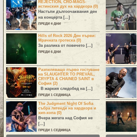
REJECTION, CRO-MAGS-
истинския дух на хардкора (0)
Настъпи дългоочаквания ден
на концерта […]
ПРЕДИ 4 ДНИ
Hills of Rock 2026 Ден първи:
Мрачната гротеска (0)
За разлика от повечето […]
ПРЕДИ 6 ДНИ
Разпиляващо първо гостуване
на SLAUGHTER TO PREVAIL,
CRYPTA & CHAINED SAINT в
София (2)
В жаркия следобед на […]
ПРЕДИ 1 СЕДМИЦА
The Judgment Night Of Sofia
събра легенди на хардкора и
хип-хопа (0)
Вчера жегата над София не
[…]
ПРЕДИ 1 СЕДМИЦА