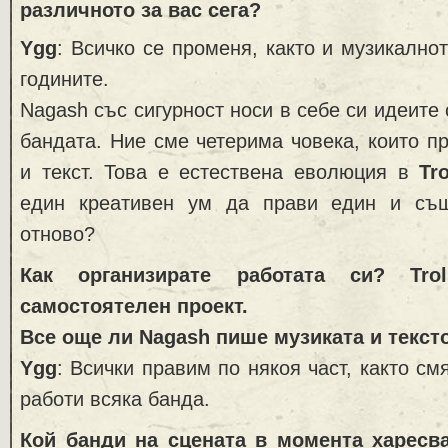
различното за вас сега?
Ygg
: Всичко се променя, както и музикално
годините.
Nagash със сигурност носи в себе си идеите
бандата. Ние сме четерима човека, които п
и текст. Това е естествена еволюция в
Tro
един креативен ум да прави един и съ
отново?
Как организирате работата си? Tr
самостоятелен проект.
Все още ли Nagash пише музиката и текст
Ygg
: Всички правим по някоя част, както см
работи всяка банда.
Кой банди на сцената в момента харесв