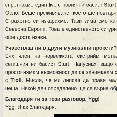
спретнахме един live с новия ни басист
Sturt
Осло. Беше преживяване, което ще повтаря
Страхотно си изкарахме. Тази зима сме ка
Северна Европа. Това е единственото сигурн
още доста изяви.
Учавстваш ли в други музикални прокети?
Бях член на норвежката екстрийм мет
сегашния ни басист Sturt. Напуснах, защо
просто нямам възможност да се занимавам с
с
Troll
. Мисля, че ми липсва да правя мал
неща. Някой ден определено ще се върна об
Благодаря ти за този разговор, Ygg!
Ygg: И аз благодаря.