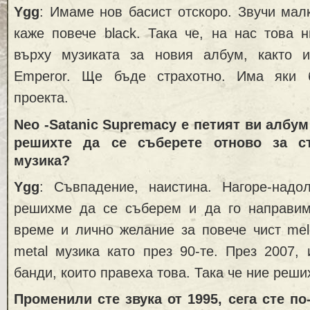
Ygg
: Имаме нов басист отскоро. Звучи мал
каже повече black. Така че, на нас това 
върху музиката за новия албум, както 
Emperor. Ще бъде страхотно. Има яки 
проекта.
Neo -Satanic Supremacy е петият ви албум
решихте да се съберете отново за с
музика?
Ygg
: Съвпадение, наистина. Нагоре-над
решихме да се съберем и да го направи
време и лично желание за повече чист melo
metal музика като през 90-те. През 2007,
банди, които правеха това. Така че ние реши
Променили сте звука от 1995, сега сте по