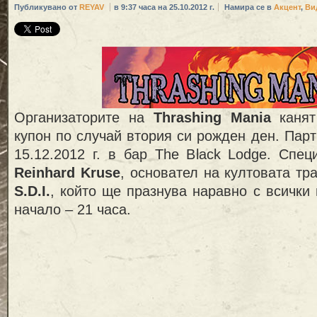
Публикувано от
REYAV
в 9:37 часа на 25.10.2012 г.
Намира се в
Акцент
,
Ви
Организаторите на
Thrashing Mania
канят
купон по случай втория си рожден ден. Парт
15.12.2012 г. в бар The Black Lodge. Спе
Reinhard Kruse
, основател на култовата тр
S.D.I.
, който ще празнува наравно с всички 
начало – 21 часа.