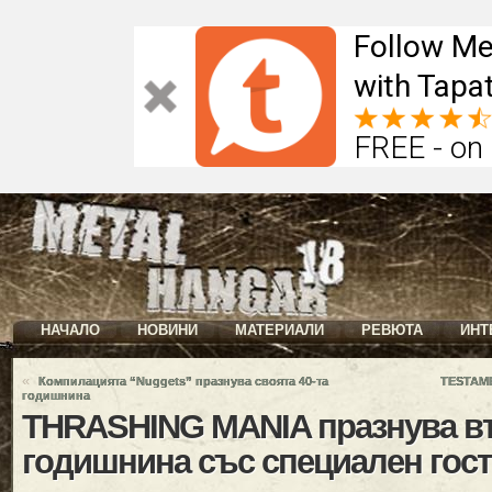
Follow Me
with Tapat
FREE - on
НАЧАЛО
НОВИНИ
МАТЕРИАЛИ
РЕВЮТА
ИНТ
«
Компилацията “Nuggets” празнува своята 40-та
TESTAME
годишнина
THRASHING MANIA празнува в
годишнина със специален гост