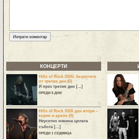
КОНЦЕРТИ
Hills of Rock 2026: Акцентите
от третия ден (0)
И през третия ден […]
ПРЕДИ 5 ДНИ
Hills of Rock 2026 ден втори –
корен и криле (0)
Неусетно измина цялата
събота […]
ПРЕДИ 1 СЕДМИЦА