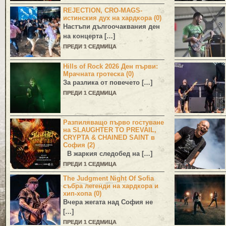
REJECTION, CRO-MAGS-
истинския дух на хардкора (0)
Настъпи дългоочаквания ден
на концерта […]
ПРЕДИ 1 СЕДМИЦА
Hills of Rock 2026 Ден първи:
Мрачната гротеска (0)
За разлика от повечето […]
ПРЕДИ 1 СЕДМИЦА
Разпиляващо първо гостуване
на SLAUGHTER TO PREVAIL,
CRYPTA & CHAINED SAINT в
София (2)
В жаркия следобед на […]
ПРЕДИ 1 СЕДМИЦА
The Judgment Night Of Sofia
събра легенди на хардкора и
хип-хопа (0)
Вчера жегата над София не
[…]
ПРЕДИ 1 СЕДМИЦА