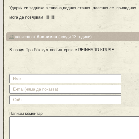
Ударих си задника в тавана,паднах,станах ,плеснах се..припаднах .
мога да повярвам !!!!!!!!!
#2
написан от
Анонимен
(преди 13 години)
В новия Про-Рок култово интервю с REINHARD KRUSE !
Напиши коментар