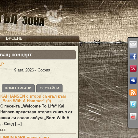
ТЪРСЕНЕ
ващ концерт
LP
9 авг. 2026 - София
КОМЕНТИРАНИ
СЛУЧАЙНИ
KAI HANSEN с втори сънгъл към
„Born With A Hammer“ (0)
С песента „
Welcome To Life
“
Kai
Hansen
представя втория сингъл от
ящия си солов албум „
Born With A
„. След […]
ЧАС
LINKIN PARK представят