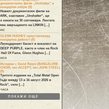
документален филм „Unshatter“ и
концертен албум (0)
Новият документален филм на
PARK
, озаглавен
„Unshatter“
, ще
по кината на 30 септември. Лентата
ява завръщането на
LINKIN
[…]
ЧАС
GLENN HUGHES преустановява
концертна дейност (0)
Легендарният басист и вокалист на
DEEP PURPLE
, както и член на Rock
 Hall Of Fame,
Glenn Hughes
[…]
 ЧАСА
Интервю с David Reece (BANGALORE
CHOIR, екс-ACCEPT, екс-JOHN STEEL)
(0)
Третото издание на „Total Metal Open
бъде между 13 и 16 август 2026 в
Rock“, село […]
9 ЧАСА
ПОКАЖИ ОЩЕ