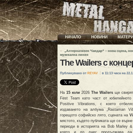
НАЧАЛО
НОВИНИ
МАТЕР
«
„Алтернативен Чавдар“ – нова сцена, но
музикална линия
The Wailers с конц
Публикувано от
REYAV
в 11:13 часа на 22.1
На
15 юли
2026
The Wailers
ще свирят
Fest Team като част от юбилейното 
Positive Vibrations, с което отбел
издаването на албума „Rastaman Vib
горещото софийско лято, сцената на
V
мястото, където публиката ще се върне
периоди в историята на Bob Marley &
която и до днес продължава да 