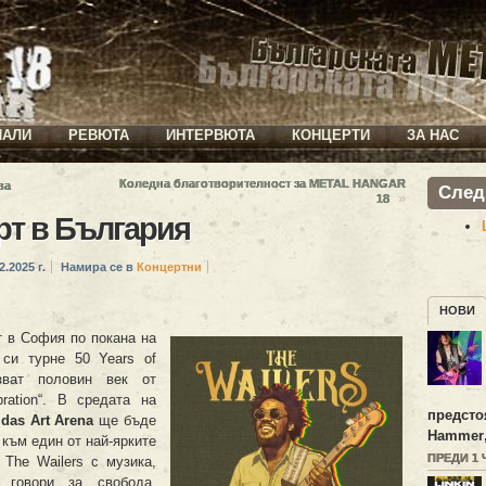
ИАЛИ
РЕВЮТА
ИНТЕРВЮТА
КОНЦЕРТИ
ЗА НАС
Коледна благотворителност за METAL HANGAR
ва
След
»
18
ерт в България
2.2025 г.
Намира се в
Концертни
НОВИ
 в София по покана на
си турне 50 Years of
язват половин век от
ration“. В средата на
предсто
idas Art Arena
ще бъде
Hammer
 към един от най-ярките
ПРЕДИ 1 
 The Wailers с музика,
говори за свобода,