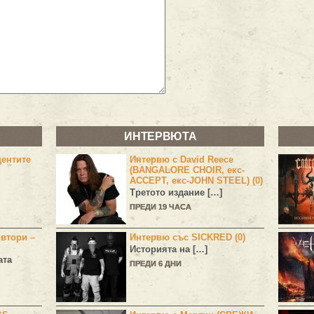
ИНТЕРВЮТА
центите
Интервю с David Reece
(BANGALORE CHOIR, екс-
ACCEPT, екс-JOHN STEEL) (0)
Третото издание […]
ПРЕДИ 19 ЧАСА
 втори –
Интервю със SICKRED (0)
Историята на […]
ата
ПРЕДИ 6 ДНИ