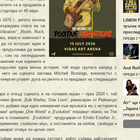
летите са в продажба в
 стартира от 40 евро.
 1976 г., регето излиза
LINKIN 
твърждава гласа му на
тръгне 
ibration“, „Roots, Rock,
прослед
ива, вяра и човечност в
ПРЕДИ 1 
а да се вслушат един в
rs продължава да живее
r., син на легендарния
уважение към корените и
продължи една вечна история, той води групата напред с
And Roll
него на сцената застава Mitchell Brunings, вокалистът с
ПРЕДИ 2
 енергия улавят духа на регето и го предават на следващите
тира и отвъд сцената и на големия екран – през 2024 г. той
чния филм „Bob Marley: One Love“, режисиран от Рейналдо
Air“ ще 
йто добавя още едно измерение към връзката му с историята
„Japara 
ами“ албуми „One World“ и „Evolution“ показват обаче, че The
ПРЕДИ 1
о в спомените. „Evolution“, продуциран от Emilio Estefan Jr.,
временен, глобален звук, а посланията за любов, свобода и
мират отзвук по целия свят.
София може да очаква сетлист, който събира най-силните