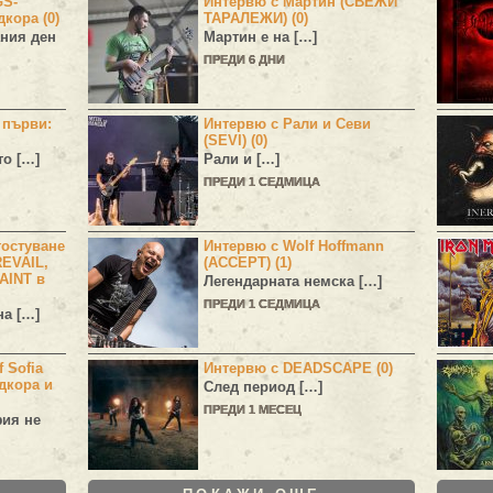
GS-
Интервю с Мартин (СВЕЖИ
дкора (0)
ТАРАЛЕЖИ) (0)
ния ден
Мартин е на […]
ПРЕДИ 6 ДНИ
н първи:
Интервю с Рали и Севи
(SEVI) (0)
то […]
Рали и […]
ПРЕДИ 1 СЕДМИЦА
остуване
Интервю с Wolf Hoffmann
EVAIL,
(ACCEPT) (1)
AINT в
Легендарната немска […]
ПРЕДИ 1 СЕДМИЦА
а […]
 Sofia
Интервю с DEADSCAPE (0)
дкора и
След период […]
ПРЕДИ 1 МЕСЕЦ
фия не