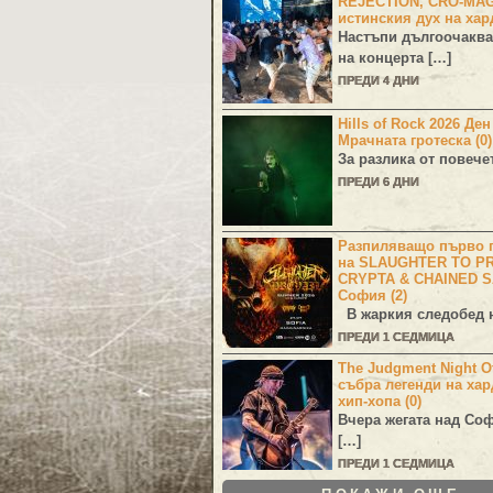
REJECTION, CRO-MA
истинския дух на хар
Настъпи дългоочаква
на концерта […]
ПРЕДИ 4 ДНИ
Hills of Rock 2026 Де
Мрачната гротеска (0)
За разлика от повече
ПРЕДИ 6 ДНИ
Разпиляващо първо г
на SLAUGHTER TO PR
CRYPTA & CHAINED S
София (2)
В жаркия следобед н
ПРЕДИ 1 СЕДМИЦА
The Judgment Night Of
събра легенди на хар
хип-хопа (0)
Вчера жегата над Со
[…]
ПРЕДИ 1 СЕДМИЦА