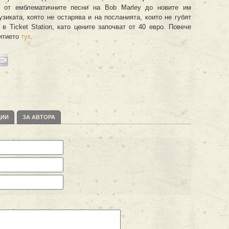
, от емблематичните песни на Bob Marley до новите им
зиката, която не остарява и на посланията, които не губят
в Ticket Station, като цените започват от 40 евро. Повече
итието
тук
.
ЦИИ
ЗА АВТОРА