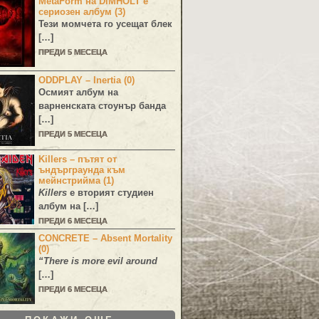
MetaForm на DIMHOLT е
сериозен албум (3)
Тези момчета го усещат блек
[…]
ПРЕДИ 5 МЕСЕЦА
ODDPLAY – Inertia (0)
Осмият албум на
варненската стоунър банда
[…]
ПРЕДИ 5 МЕСЕЦА
Killers – пътят от
ъндърграунда към
мейнстрийма (1)
Killers
е вторият студиен
албум на […]
ПРЕДИ 6 МЕСЕЦА
CONCRETE – Absent Mortality
(0)
“There is more evil around
[…]
ПРЕДИ 6 МЕСЕЦА