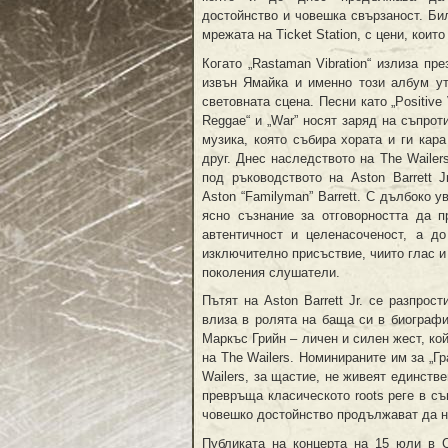
достойнство и човешка свързаност. Би
мрежата на Ticket Station, с цени, които
Когато „Rastaman Vibration“ излиза през
извън Ямайка и именно този албум у
световната сцена. Песни като „Positive V
Reggae“ и „War” носят заряд на съпрот
музика, която събира хората и ги кар
друг. Днес наследството на The Waile
под ръководството на Aston Barrett J
Aston “Familyman” Barrett. С дълбоко 
ясно съзнание за отговорността да 
автентичност и целенасоченост, а до 
изключително присъствие, чиито глас и
поколения слушатели.
Пътят на Aston Barrett Jr. се разпрос
влиза в ролята на баща си в биографи
Маркъс Грийн – личен и силен жест, ко
на The Wailers. Номинираните им за „Гр
Wailers, за щастие, не живеят единствен
превръща класическото roots реге в съ
човешко достойнство продължават да на
Публиката на концерта на 15 юли в 