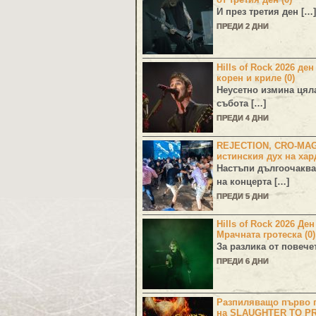
И през третия ден […]
ПРЕДИ 2 ДНИ
Hills of Rock 2026 ден
корен и криле (0)
Неусетно измина цял
събота […]
ПРЕДИ 4 ДНИ
REJECTION, CRO-MA
истинския дух на хар
Настъпи дългоочаква
на концерта […]
ПРЕДИ 5 ДНИ
Hills of Rock 2026 Де
Мрачната гротеска (0)
За разлика от повече
ПРЕДИ 6 ДНИ
Разпиляващо първо г
на SLAUGHTER TO PR