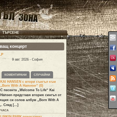
ТЪРСЕНЕ
ващ концерт
LP
9 авг. 2026 - София
КОМЕНТИРАНИ
СЛУЧАЙНИ
KAI HANSEN с втори сънгъл към
„Born With A Hammer“ (0)
С песента „
Welcome To Life
“
Kai
Hansen
представя втория сингъл от
ящия си солов албум „
Born With A
„. След […]
 ЧАСА
LINKIN PARK представят