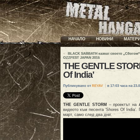
НАЧАЛО
НОВИНИ
МАТЕР
«
BLACK SABBATH казват своето „Сбогом“
OZZFEST JAPAN 2015
THE GENTLE STORM
Of India’
Публикувано от
REYAV
в 17:03 часа на 23.0
THE GENTLE STORM
– проектът на
видеото към песента ‘Shores Of India’.
март, само след два дни.