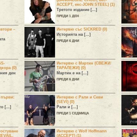
ACCEPT, екс-JOHN STEEL) (1)
Третото издание […]
ПРЕДИ 1 ДЕН
 втори –
Интервю със SICKRED (0)
Историята на […]
ата
ПРЕДИ 6 ДНИ
GS-
Интервю с Мартин (СВЕЖИ
дкора (0)
ТАРАЛЕЖИ) (0)
ния ден
Мартин е на […]
ПРЕДИ 6 ДНИ
н първи:
Интервю с Рали и Севи
(SEVI) (0)
то […]
Рали и […]
ПРЕДИ 1 СЕДМИЦА
остуване
Интервю с Wolf Hoffmann
EVAIL,
(ACCEPT) (1)