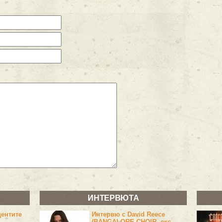
ИНТЕРВЮТА
центите
Интервю с David Reece
(BANGALORE CHOIR, екс-