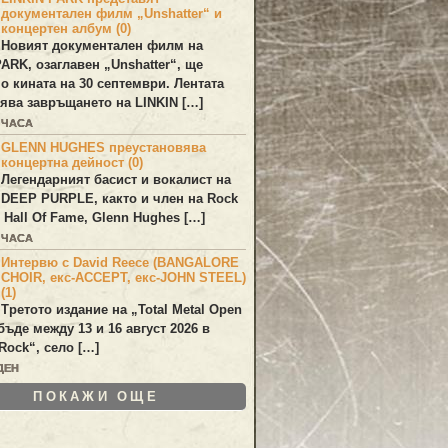
документален филм „Unshatter“ и
концертен албум (0)
Новият документален филм на
PARK
, озаглавен
„Unshatter“
, ще
по кината на 30 септември. Лентата
ява завръщането на
LINKIN
[…]
 ЧАСА
GLENN HUGHES преустановява
концертна дейност (0)
Легендарният басист и вокалист на
DEEP PURPLE
, както и член на Rock
 Hall Of Fame,
Glenn Hughes
[…]
 ЧАСА
Интервю с David Reece (BANGALORE
CHOIR, екс-ACCEPT, екс-JOHN STEEL)
(1)
Третото издание на „Total Metal Open
бъде между 13 и 16 август 2026 в
Rock“, село […]
ДЕН
ПОКАЖИ ОЩЕ