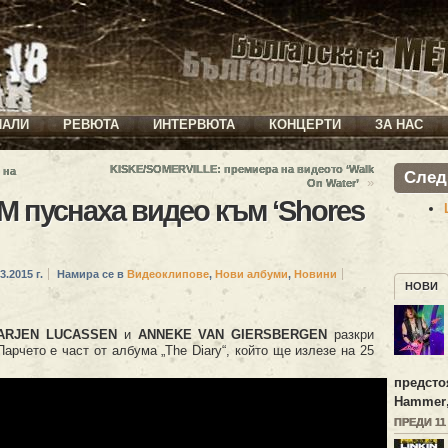
ИАЛИ
РЕВЮТА
ИНТЕРВЮТА
КОНЦЕРТИ
ЗА НАС
KISKE/SOMERVILLE: премиера на видеото ‘Walk
 на
След
»
On Water’
 пуснаха видео към ‘Shores
3.2015 г.
Намира се в
Видеоклипове
,
Нови албуми
,
Новини
НОВИ
ARJEN LUCASSEN
и
ANNEKE VAN GIERSBERGEN
разкри
 Парчето е част от албума „The Diary“, който ще излезе на 25
предсто
Hammer
ПРЕДИ 11