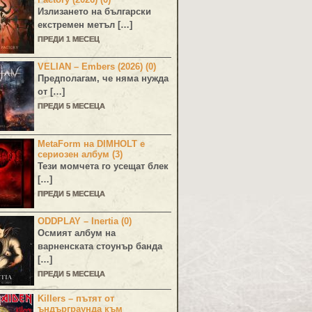
Излизането на български
екстремен метъл […]
ПРЕДИ 1 МЕСЕЦ
VELIAN – Embers (2026) (0)
Предполагам, че няма нужда
от […]
ПРЕДИ 5 МЕСЕЦА
MetaForm на DIMHOLT е
сериозен албум (3)
Тези момчета го усещат блек
[…]
ПРЕДИ 5 МЕСЕЦА
ODDPLAY – Inertia (0)
Осмият албум на
варненската стоунър банда
[…]
ПРЕДИ 5 МЕСЕЦА
Killers – пътят от
ъндърграунда към