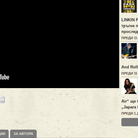
LINKIN 
тръгне 
прослед
ПРЕДИ 11
And Roll
ПРЕДИ 11
Air“ ще 
„Japara 
ПРЕДИ 1 
ЦИИ
ЗА АВТОРА