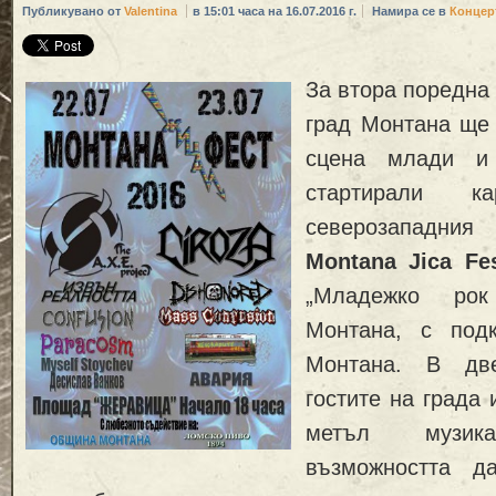
Публикувано от
Valentina
в 15:01 часа на 16.07.2016 г.
Намира се в
Концер
За втора поредна 
град Монтана ще 
сцена млади и 
стартирали 
северозападния
Montana Jica Fe
„Младежко рок
Монтана, с под
Монтана. В дв
гостите на града 
метъл музи
възможността д