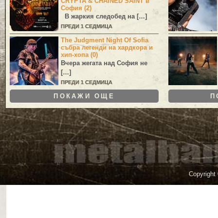
CRYPTA & CHAINED SAINT в
София (2)
В жаркия следобед на […]
ПРЕДИ 1 СЕДМИЦА
The Judgment Night Of Sofia
събра легенди на хардкора и
хип-хопа (0)
Вчера жегата над София не
[…]
ПРЕДИ 1 СЕДМИЦА
ПОКАЖИ ОЩЕ
П
Copyright