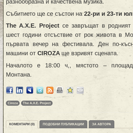
разнообразна и качествена музика.
Събитието ще се състои на
22-ри и 23-ти юл
The A.X.E. Project
се завръщат в родният 
шест години отсъствие от рок живота в Мо
първата вечер на фестивала. Ден по-къс
машини от
CIROZA
ще взривят сцената.
Началото е 18:00 ч,, мястото – площад
Монтана.
Ciroza
The A.X.E. Project
КОМЕНТАРИ (0)
ПОДОБНИ ПУБЛИКАЦИИ
ЗА АВТОРА