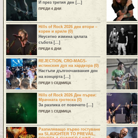
И през третия ден […]
ПРЕДИ 4 ДНИ
Hills of Rock 2026 ден втори –
корен и криле (0)
Неусетно измина цялата
събота […]
ПРЕДИ 6 ДНИ
REJECTION, CRO-MAGS-
истинския дух на хардкора (0)
Настъпи дългоочаквания ден
на концерта […]
ПРЕДИ 1 СЕДМИЦА
Hills of Rock 2026 Ден първи:
Мрачната гротеска (0)
За разлика от повечето […]
ПРЕДИ 1 СЕДМИЦА
Разпиляващо първо гостуване
на SLAUGHTER TO PREVAIL,