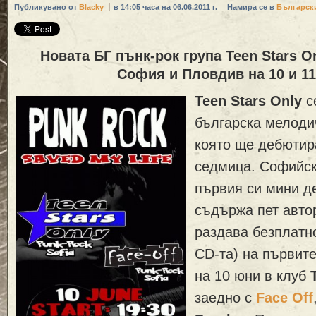
Публикувано от
Blacky
в 14:05 часа на 06.06.2011 г.
Намира се в
Българск
Новата БГ пънк-рок група
Teen Stars O
София и Пловдив на 10 и 1
Teen Stars Only
с
българска мелоди
която ще дебютир
седмица. Софийска
първия си мини д
съдържа пет автор
раздава безплатн
CD-та) на първите
на 10 юни в клуб
заедно с
Face Off