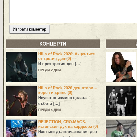
КОНЦЕРТИ
Hills of Rock 2026: Акцентите
от третия ден (0)
И през третия ден […]
ПРЕДИ 2 ДНИ
Hills of Rock 2026 ден втори –
корен и криле (0)
Неусетно измина цялата
събота […]
ПРЕДИ 4 ДНИ
REJECTION, CRO-MAGS-
истинския дух на хардкора (0)
Настъпи дългоочаквания ден