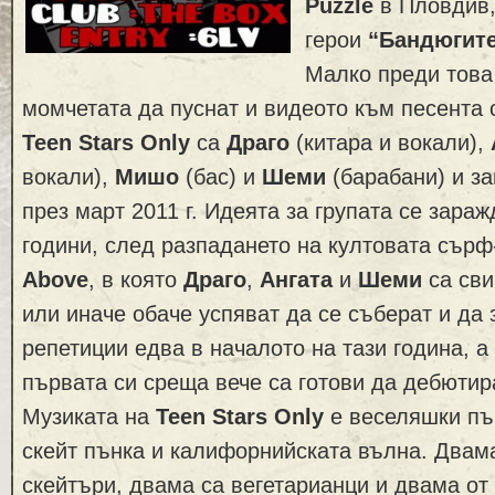
Puzzle
в Пловдив,
герои
“Бандюгит
Малко преди това
момчетата да пуснат и видеото към песента
Teen Stars Only
са
Драго
(китара и вокали),
вокали),
Мишо
(бас) и
Шеми
(барабани) и з
през март 2011 г. Идеята за групата се зара
години, след разпадането на култовата сър
Above
, в която
Драго
,
Ангата
и
Шеми
са сви
или иначе обаче успяват да се съберат и да 
репетиции едва в началото на тази година, а
първата си среща вече са готови да дебютир
Музиката на
Teen Stars Only
е веселяшки пън
скейт пънка и калифорнийската вълна. Двама
скейтъри, двама са вегетарианци и двама от