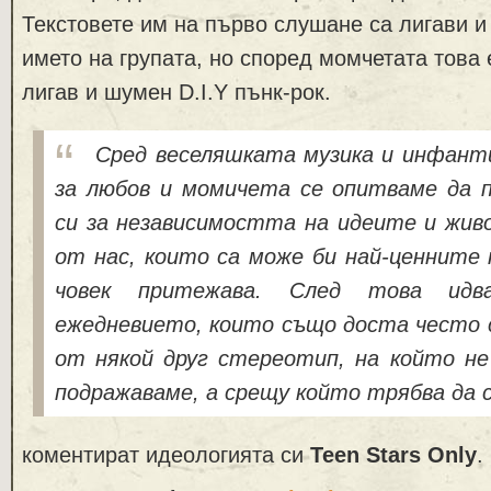
Текстовете им на първо слушане са лигави и
името на групата, но според момчетата това 
лигав и шумен D.I.Y пънк-рок.
Сред веселяшката музика и инфан
за любов и момичета се опитваме да 
си за независимостта на идеите и живо
от нас, които са може би най-ценните 
човек притежава. След това ид
ежедневието, които също доста често 
от някой друг стереотип, на който не
подражаваме, а срещу който трябва да 
коментират идеологията си
Teen Stars Only
.