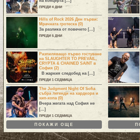
на концерта […]
ПРЕДИ 4 ДНИ
Hills of Rock 2026 Ден първи:
Мрачната гротеска (0)
За разлика от повечето […]
ПРЕДИ 5 ДНИ
Разпиляващо първо гостуване
на SLAUGHTER TO PREVAIL,
CRYPTA & CHAINED SAINT в
София (2)
В жаркия следобед на […]
ПРЕДИ 1 СЕДМИЦА
The Judgment Night Of Sofia
събра легенди на хардкора и
хип-хопа (0)
Вчера жегата над София не
[…]
ПРЕДИ 1 СЕДМИЦА
ПОКАЖИ ОЩЕ
П