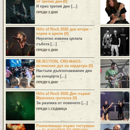
от третия ден (0)
И през третия ден […]
ПРЕДИ 3 ДНИ
Hills of Rock 2026 ден втори –
корен и криле (0)
Неусетно измина цялата
събота […]
ПРЕДИ 5 ДНИ
REJECTION, CRO-MAGS-
истинския дух на хардкора (0)
Настъпи дългоочаквания ден
на концерта […]
ПРЕДИ 5 ДНИ
Hills of Rock 2026 Ден първи:
Мрачната гротеска (0)
За разлика от повечето […]
ПРЕДИ 1 СЕДМИЦА
Разпиляващо първо гостуване