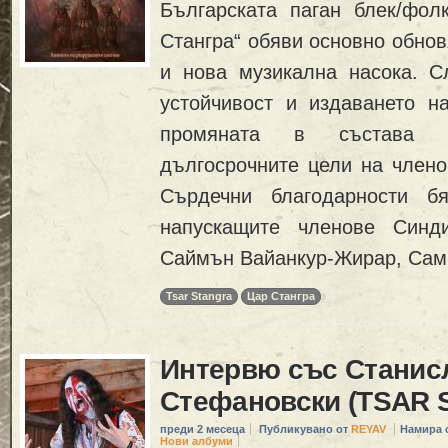
Българската паган блек/фол
Стангра“ обяви основно обнов
и нова музикална насока. С
устойчивост и издаването н
промяната в състава 
дългосрочните цели на члено
Сърдечни благодарности б
напускащите членове Синд
Саймън Вайанкур-Жирар, Сам
Tsar Stangra
Цар Стангра
Интервю със Станис
Стефановски (TSAR
преди 2 месеца
Публикувано от
REYAV
Намира 
Нови албуми