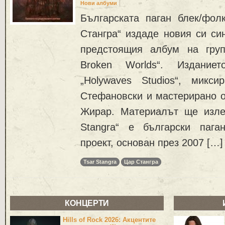
Нови албуми
Българската паган блек/фол
Стангра“ издаде новия си син
предстоящия албум на груп
Broken Worlds“. Издани
„Holywaves Studios“, микс
Стефановски и мастерирано о
Жирар. Материалът ще изле
Stangra“ е български пага
проект, основан през 2007 […]
Tsar Stangra
Цар Стангра
КОНЦЕРТИ
Hills of Rock 2026: Акцентите