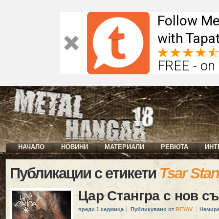
Follow Me
with Tapat
FREE - on
НАЧАЛО
НОВИНИ
МАТЕРИАЛИ
РЕВЮТА
ИНТ
Публикации с етикети
Tsar Sta
Цар Стангра с нов с
преди 1 седмица
Публикувано от
REYAV
Намира