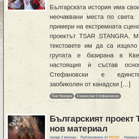
Българската история има свои
неочаквани места по света. 
примери на екстремната сцена
проектът TSAR STANGRA. Ма
текстовете им да са изцяло 
групата е базирана в Кве
настоящия ѝ състав основ
Стефановски е единств
заобиколен от канадски […]
Tsar Stangra
Станислав Стефановски
Българският проект T
нов материал
преди 2 месеца
Публикувано от
REYAV
Намира 