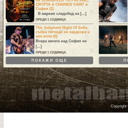
на SLAUGHTER TO PREVAIL,
CRYPTA & CHAINED SAINT в
София (2)
В жаркия следобед на […]
ПРЕДИ 1 СЕДМИЦА
The Judgment Night Of Sofia
събра легенди на хардкора и
хип-хопа (0)
Вчера жегата над София не
[…]
ПРЕДИ 1 СЕДМИЦА
ПОКАЖИ ОЩЕ
П
Copyright