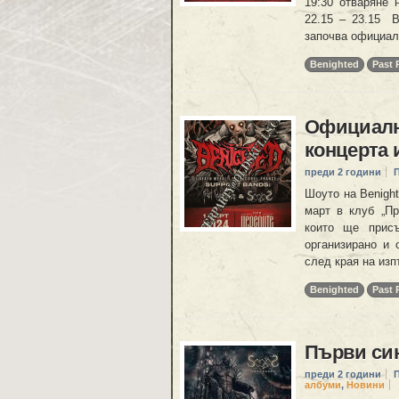
19:30 отваряне 
22.15 – 23.15 B
започва официал
Benighted
Past
Официалн
концерта 
преди 2 години
Шоуто на Benight
март в клуб „Пр
които ще присъ
организирано и 
след края на изп
Benighted
Past
Първи си
преди 2 години
албуми
,
Новини