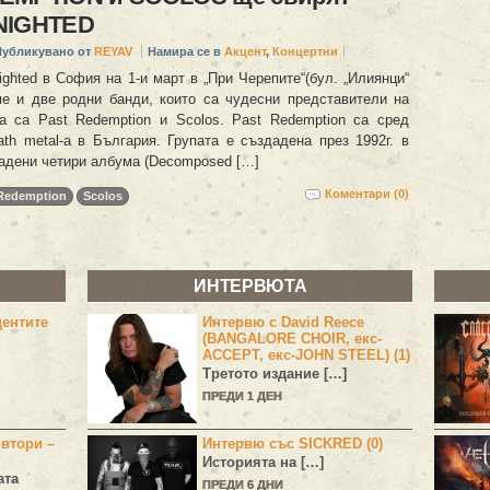
NIGHTED
Публикувано от
REYAV
Намира се в
Акцент
,
Концертни
ghted в София на 1-и март в „При Черепите“(бул. „Илиянци“
е и две родни банди, които са чудесни представители на
а са Past Redemption и Scolos. Past Redemption са сред
ath metal-а в България. Групата е създадена през 1992г. в
адени четири албума (Decomposed […]
Коментари (0)
 Redemption
Scolos
ИНТЕРВЮТА
центите
Интервю с David Reece
(BANGALORE CHOIR, екс-
ACCEPT, екс-JOHN STEEL) (1)
Третото издание […]
ПРЕДИ 1 ДЕН
 втори –
Интервю със SICKRED (0)
Историята на […]
ата
ПРЕДИ 6 ДНИ