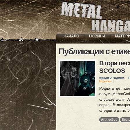
НАЧАЛО
НОВИНИ
МАТЕР
Публикации с етик
Втора пес
SCOLOS
преди 2 години
Новини
Родната дет мет
албум „ArthroGod
слушате долу. А
април. В подкре
следните дати: 3
ArthroGod
Scol