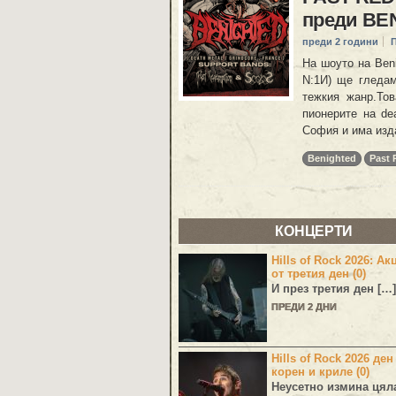
преди BE
преди 2 години
На шоуто на Beni
N:1И) ще гледам
тежкия жанр.Тов
пионерите на de
София и има изд
Benighted
Past
КОНЦЕРТИ
Hills of Rock 2026: Ак
от третия ден (0)
И през третия ден […]
ПРЕДИ 2 ДНИ
Hills of Rock 2026 ден
корен и криле (0)
Неусетно измина цял