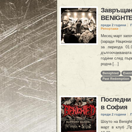
Завръщане
BENIGHTE
преди 2 години
Репортажи
Месец март запо
(заради Национа
за периода 01.
дългоочакваната
години след пър
родна […]
Benighted
Even
Past Redemption
Последни 
в София
преди 2 години
Шоуто на Benight
март в клуб „Пр