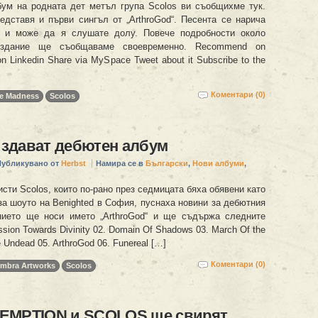
ум на родната дет метъл група Scolos ви съобщихме тук.
едставя и първи сингъл от „ArthroGod“. Песента се нарича
s“ и може да я слушате долу. Повече подробности около
издание ще съобщаваме своевременно. Recommend on
n Linkedin Share via MySpace Tweet about it Subscribe to the
Коментари (0)
ne Madness
Scolos
здават дебютен албум
Публикувано от
Herbst
Намира се в
Български
,
Нови албуми
,
сти Scolos, които по-рано през седмицата бяха обявени като
за шоуто на Benighted в София, пуснаха новини за дебютния
нието ще носи името „ArthroGod“ и ще съдържа следните
ssion Towards Divinity 02. Domain Оf Shadows 03. March Оf the
 Undead 05. ArthroGod 06. Funereal […]
Коментари (0)
mbra Artworks
Scolos
EMPTION и SCOLOS ще свирят