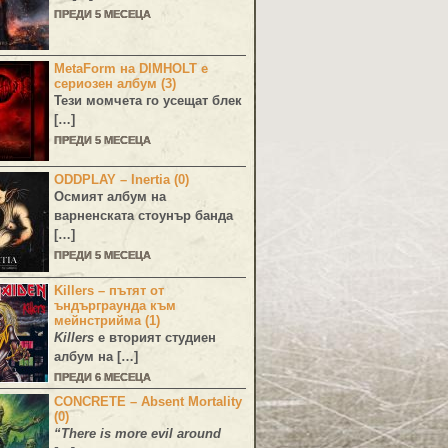
ПРЕДИ 5 МЕСЕЦА
MetaForm на DIMHOLT е
сериозен албум (3)
Тези момчета го усещат блек
[…]
ПРЕДИ 5 МЕСЕЦА
ODDPLAY – Inertia (0)
Осмият албум на
варненската стоунър банда
[…]
ПРЕДИ 5 МЕСЕЦА
Killers – пътят от
ъндърграунда към
мейнстрийма (1)
Killers
е вторият студиен
албум на […]
ПРЕДИ 6 МЕСЕЦА
CONCRETE – Absent Mortality
(0)
“There is more evil around