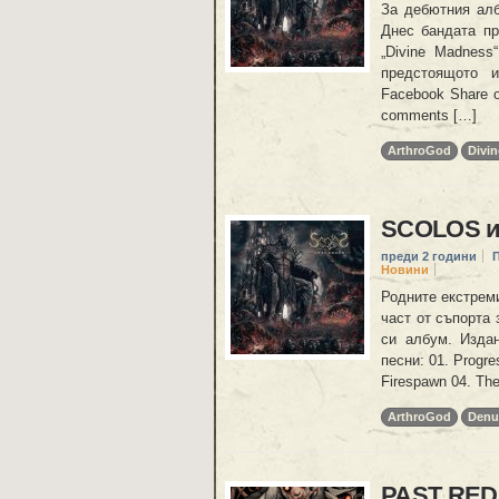
За дебютния алб
Днес бандата пр
„Divine Madnes
предстоящото 
Facebook Share o
comments […]
ArthroGod
Divi
SCOLOS и
преди 2 години
Новини
Родните екстреми
част от съпорта 
си албум. Изда
песни: 01. Progre
Firespawn 04. The
ArthroGod
Denu
PAST RED