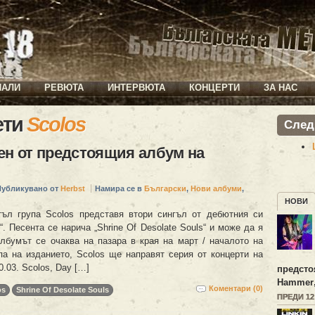
ИАЛИ
РЕВЮТА
ИНТЕРВЮТА
КОНЦЕРТИ
ЗА НАС
ети
Scolos
След
ен от предстоящия албум на
Публикувано от
Herbst
Намира се в
Български
,
Нови албуми
,
НОВИ
ъл група Scolos представя втори сингъл от дебютния си
“. Песента се нарича „Shrine Of Desolate Souls“ и може да я
лбумът се очаква на пазара в края на март / началото на
па на изданието, Scolos ще направят серия от концерти на
0.03. Scolos, Day […]
предсто
Hammer
Коментари (0)
os
Shrine Of Desolate Souls
ПРЕДИ 1