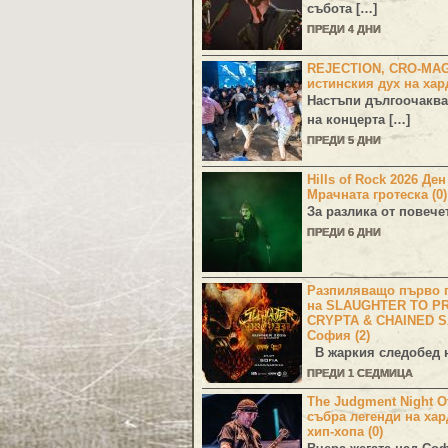
събота […]
ПРЕДИ 4 ДНИ
REJECTION, CRO-MA
истинския дух на хар
Настъпи дългоочаква
на концерта […]
ПРЕДИ 5 ДНИ
Hills of Rock 2026 Де
Мрачната гротеска (0)
За разлика от повече
ПРЕДИ 6 ДНИ
Разпиляващо първо г
на SLAUGHTER TO PR
CRYPTA & CHAINED S
София (2)
В жаркия следобед н
ПРЕДИ 1 СЕДМИЦА
The Judgment Night Of
събра легенди на хар
хип-хопа (0)