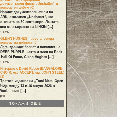
документален филм „Unshatter“ и
концертен албум (0)
Новият документален филм на
PARK
, озаглавен
„Unshatter“
, ще
по кината на 30 септември. Лентата
ява завръщането на
LINKIN
[…]
2 ЧАСА
GLENN HUGHES преустановява
концертна дейност (0)
Легендарният басист и вокалист на
DEEP PURPLE
, както и член на Rock
 Hall Of Fame,
Glenn Hughes
[…]
2 ЧАСА
Интервю с David Reece (BANGALORE
CHOIR, екс-ACCEPT, екс-JOHN STEEL)
(1)
Третото издание на „Total Metal Open
бъде между 13 и 16 август 2026 в
Rock“, село […]
ДЕН
ПОКАЖИ ОЩЕ