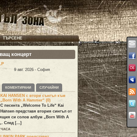
ТЪРСЕНЕ
ващ концерт
LP
9 авг. 2026 - София
КОМЕНТИРАНИ
СЛУЧАЙНИ
KAI HANSEN с втори сънгъл към
„Born With A Hammer“ (0)
С песента „
Welcome To Life
“
Kai
Hansen
представя втория сингъл от
ящия си солов албум „
Born With A
„. След […]
2 ЧАСА
LINKIN PARK представят