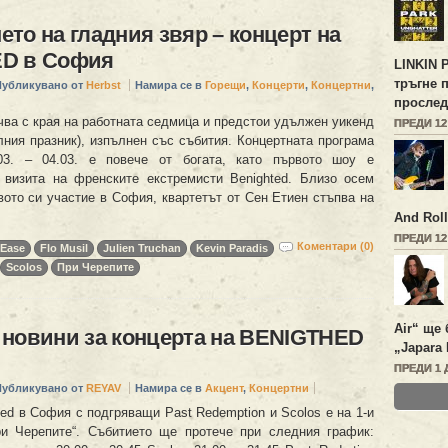
то на гладния звяр – концерт на
D в София
LINKIN 
тръгне 
Публикувано от
Herbst
Намира се в
Горещи
,
Концерти
,
Концертни
,
прослед
чва с края на работната седмица и предстои удължен уикенд
ПРЕДИ 1
лния празник), изпълнен със събития. Концертната програма
03. – 04.03. е повече от богата, като първото шоу е
 визита на френските екстремисти Benighted. Близо осем
вото си участие в София, квартетът от Сен Етиен стъпва на
And Roll
ПРЕДИ 1
Коментари (0)
tEase
Flo Musil
Julien Truchan
Kevin Paradis
Scolos
При Черепите
Air“ ще 
новини за концерта на BENIGTHED
„Japara 
ПРЕДИ 1 
Публикувано от
REYAV
Намира се в
Акцент
,
Концертни
ed в София с подгряващи Past Redemption и Scolos е на 1-и
и Черепите“. Събитието ще протече при следния график: