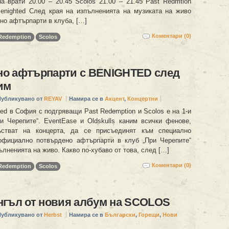
на врати 20.00 – 20.45 Scolos 21.00 – 21.45 Past Redmtion
enighted След края на изпълненията на музиката на живо
но афтърпарти в клуба, […]
Коментари (0)
 Redemption
Scolos
о афтърпарти с BENIGHTED след
им
Публикувано от
REYAV
Намира се в
Акцент
,
Концертни
ed в София с подгряващи Past Redemption и Scolos е на 1-и
и Черепите“. EventEase и Oldskulls каним всички фенове,
стват на концерта, да се присъединят към специално
официално потвърдено афтърпарти в клуб „При Черепите“
ълненията на живо. Какво по-хубаво от това, след […]
Коментари (0)
 Redemption
Scolos
нгъл от новия албум на SCOLOS
Публикувано от
Herbst
Намира се в
Български
,
Горещи
,
Нови