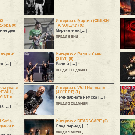
GS-
Интервю с Мартин (СВЕЖИ
дкора (0)
ТАРАЛЕЖИ) (0)
ния ден
Мартин е на […]
ПРЕДИ 6 ДНИ
н първи:
Интервю с Рали и Севи
(SEVI) (0)
то […]
Рали и […]
ПРЕДИ 1 СЕДМИЦА
остуване
Интервю с Wolf Hoffmann
EVAIL,
(ACCEPT) (1)
AINT в
Легендарната немска […]
ПРЕДИ 2 СЕДМИЦИ
а […]
 Sofia
Интервю с DEADSCAPE (0)
дкора и
След период […]
ПРЕДИ 1 МЕСЕЦ