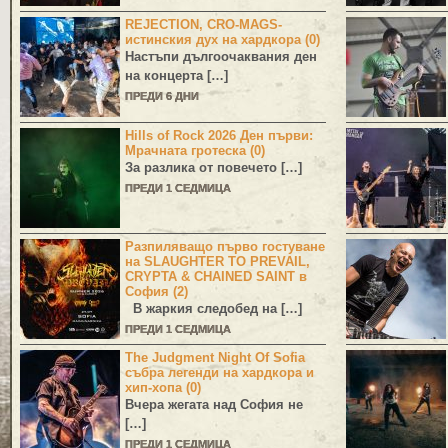
REJECTION, CRO-MAGS-
истинския дух на хардкора (0)
Настъпи дългоочаквания ден
на концерта […]
ПРЕДИ 6 ДНИ
Hills of Rock 2026 Ден първи:
Мрачната гротеска (0)
За разлика от повечето […]
ПРЕДИ 1 СЕДМИЦА
Разпиляващо първо гостуване
на SLAUGHTER TO PREVAIL,
CRYPTA & CHAINED SAINT в
София (2)
В жаркия следобед на […]
ПРЕДИ 1 СЕДМИЦА
The Judgment Night Of Sofia
събра легенди на хардкора и
хип-хопа (0)
Вчера жегата над София не
[…]
ПРЕДИ 1 СЕДМИЦА