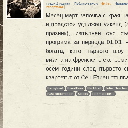
преди 2 години
Публикувано от
Herbst
Намира 
Репортажи
Месец март започва с края н
и предстои удължен уикенд (
празник), изпълнен със съ
програма за периода 01.03. –
богата, като първото шоу 
визита на френските екстреми
осем години след първото с
квартетът от Сен Етиен стъпв
Benighted
EventEase
Flo Musil
Julien Truchan
Past Redemption
Scolos
При Черепите