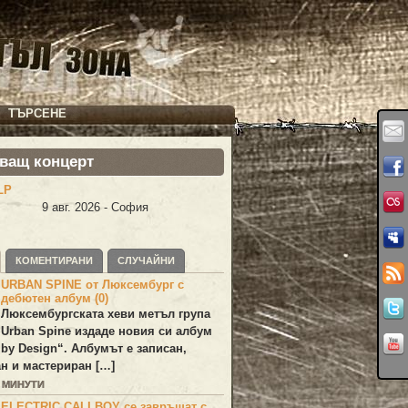
ТЪРСЕНЕ
ващ концерт
LP
9 авг. 2026 - София
КОМЕНТИРАНИ
СЛУЧАЙНИ
URBAN SPINE от Люксембург с
дебютен албум (0)
Люксембургската хеви метъл група
Urban Spine
издаде новия си албум
 by Design
“. Албумът е записан,
н и мастериран […]
3 МИНУТИ
ELECTRIC CALLBOY се завръщат с