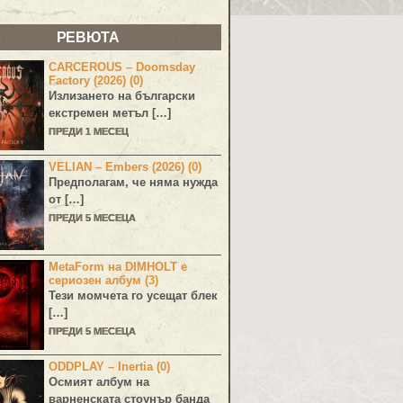
РЕВЮТА
CARCEROUS – Doomsday
Factory (2026) (0)
Излизането на български
екстремен метъл […]
ПРЕДИ 1 МЕСЕЦ
VELIAN – Embers (2026) (0)
Предполагам, че няма нужда
от […]
ПРЕДИ 5 МЕСЕЦА
MetaForm на DIMHOLT е
сериозен албум (3)
Тези момчета го усещат блек
[…]
ПРЕДИ 5 МЕСЕЦА
ODDPLAY – Inertia (0)
Осмият албум на
варненската стоунър банда