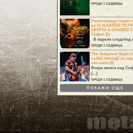
ПРЕДИ 1 СЕДМИЦА
Разпиляващо първо г
на SLAUGHTER TO PR
CRYPTA & CHAINED S
София (2)
В жаркия следобед н
ПРЕДИ 1 СЕДМИЦА
The Judgment Night Of
събра легенди на хар
хип-хопа (0)
Вчера жегата над Со
[…]
ПРЕДИ 1 СЕДМИЦА
ПОКАЖИ ОЩЕ