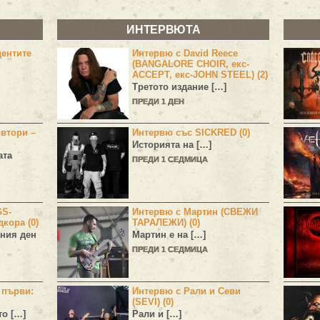
ИНТЕРВЮТА
центите
Интервю с David Reece
(BANGALORE CHOIR, екс-
ACCEPT, екс-JOHN STEEL) (2)
Третото издание […]
ПРЕДИ 1 ДЕН
 втори –
Интервю със SICKRED (0)
Историята на […]
ата
ПРЕДИ 1 СЕДМИЦА
GS-
Интервю с Мартин (СВЕЖИ
дкора (0)
ТАРАЛЕЖИ) (0)
ния ден
Мартин е на […]
ПРЕДИ 1 СЕДМИЦА
н първи:
Интервю с Рали и Севи
(SEVI) (0)
то […]
Рали и […]