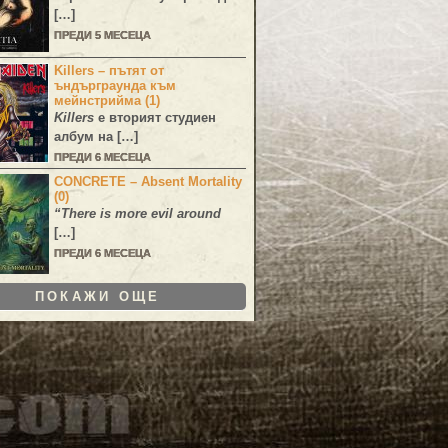
[…]
ПРЕДИ 5 МЕСЕЦА
Killers – пътят от
ъндърграунда към
мейнстрийма (1)
Killers
е вторият студиен
албум на […]
ПРЕДИ 6 МЕСЕЦА
CONCRETE – Absent Mortality
(0)
“There is more evil around
[…]
ПРЕДИ 6 МЕСЕЦА
ПОКАЖИ ОЩЕ