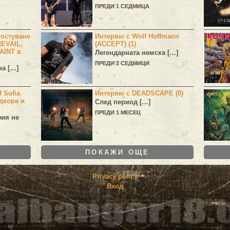
ПРЕДИ 1 СЕДМИЦА
остуване
Интервю с Wolf Hoffmann
EVAIL,
(ACCEPT) (1)
AINT в
Легендарната немска […]
ПРЕДИ 2 СЕДМИЦИ
а […]
 Sofia
Интервю с DEADSCAPE (0)
дкора и
След период […]
ПРЕДИ 1 МЕСЕЦ
фия не
ПОКАЖИ ОЩЕ
Privacy policy
Вход