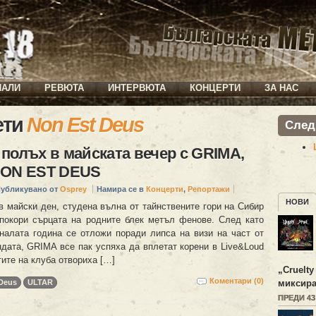
ИАЛИ
РЕВЮТА
ИНТЕРВЮТА
КОНЦЕРТИ
ЗА НАС
ети
Non Est Deus
След
полъх в майската вечер с GRIMA,
NON EST DEUS
убликувано от
Osprey
Намира се в
Концерти
,
Репортажи
НОВИ
в майски ден, студена вълна от тайнствените гори на Сибир
покори сърцата на родните блек метъл фенове. След като
налата година се отложи поради липса на визи на част от
ндата, GRIMA все пак успяха да вплетат корени в Live&Loud
тите на клуба отвориха […]
„
Cruelty
Коментари (0)
миксира
Deus
ULTAR
ПРЕДИ 4