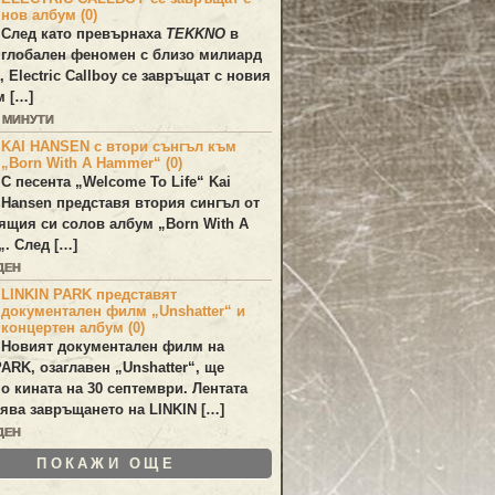
нов албум (0)
След като превърнаха
TEKKNO
в
глобален феномен с близо милиард
а,
Electric Callboy
се завръщат с новия
м […]
7 МИНУТИ
KAI HANSEN с втори сънгъл към
„Born With A Hammer“ (0)
С песента „
Welcome To Life
“
Kai
Hansen
представя втория сингъл от
ящия си солов албум „
Born With A
„. След […]
ДЕН
LINKIN PARK представят
документален филм „Unshatter“ и
концертен албум (0)
Новият документален филм на
PARK
, озаглавен
„Unshatter“
, ще
по кината на 30 септември. Лентата
ява завръщането на
LINKIN
[…]
ДЕН
ПОКАЖИ ОЩЕ