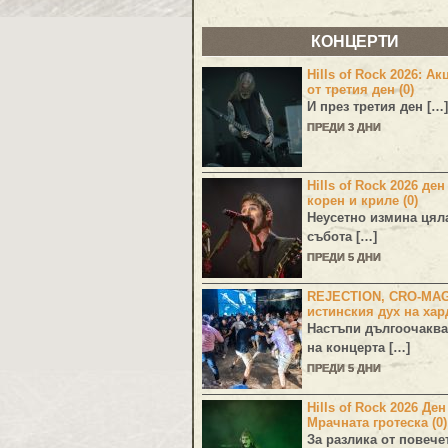
КОНЦЕРТИ
Hills of Rock 2026: Ак
от третия ден (0)
И през третия ден […]
ПРЕДИ 3 ДНИ
Hills of Rock 2026 ден
корен и криле (0)
Неусетно измина цял
събота […]
ПРЕДИ 5 ДНИ
REJECTION, CRO-MA
истинския дух на хар
Настъпи дългоочаква
на концерта […]
ПРЕДИ 5 ДНИ
Hills of Rock 2026 Де
Мрачната гротеска (0)
За разлика от повече