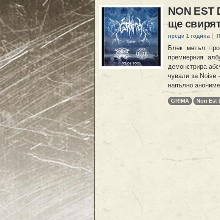
NON EST D
ще свирят
преди 1 година
П
Блек метъл про
премиерния албу
демонстрира абс
чували за Noise 
напълно анонимен
GRIMA
Non Est 