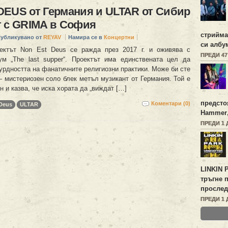
EUS от Германия и ULTAR от Сибир
 с GRIMA в София
стрийм
убликувано от
REYAV
Намира се в
Концертни
си албу
ектът Non Est Deus се ражда през 2017 г. и оживява с
ПРЕДИ 4
м „The last supper“. Проектът има единствената цел да
урдността на фанатичните религиозни практики. Може би сте
– мистериозен соло блек метъл музикант от Германия. Той е
 и казва, че иска хората да „виждат […]
предсто
Коментари (0)
Deus
ULTAR
Hammer
ПРЕДИ 1 
LINKIN 
тръгне 
прослед
ПРЕДИ 1 