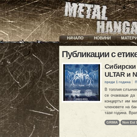
НАЧАЛО
НОВИНИ
МАТЕР
Публикации с етик
Сибирски 
ULTAR и 
преди 1 година
П
В топлия слънче
се очакваше да 
концертът им ми
членовете на ба
тази година. Вра
GRIMA
Non Est 