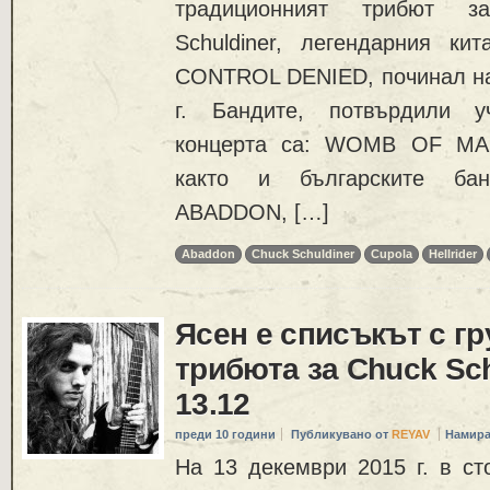
традиционният трибют з
Schuldiner, легендарния к
CONTROL DENIED, починал на 
г. Бандите, потвърдили у
концерта са: WOMB OF MA
както и българските ба
ABADDON, […]
Abaddon
Chuck Schuldiner
Cupola
Hellrider
Ясен е списъкът с гр
трибюта за Chuck Sch
13.12
преди 10 години
Публикувано от
REYAV
Намира
На 13 декември 2015 г. в ст