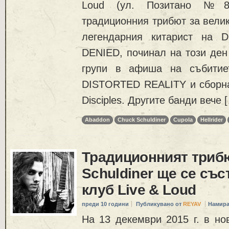
Loud (ул. Позитано №8
традиционния трибют за велик
легендарния китарист на
DENIED, починал на този ден 
групи в афиша на събитие
DISTORTED REALITY и сборн
Disciples. Другите банди вече 
Abaddon
Chuck Schuldiner
Cupola
Hellrider
Традиционният трибю
Schuldiner ще се съст
клуб Live & Loud
преди 10 години
Публикувано от
REYAV
Намира
На 13 декември 2015 г. в но