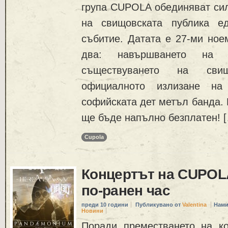
група CUPOLA обединяват сил
на свищовската публика е
събитие. Датата е 27-ми ное
два: навършването на 
съществуването на сви
официалното излизане н
софийската дет метъл банда. 
ще бъде напълно безплатен! 
Cupola
Концертът на CUPOLA
по-ранен час
преди 10 години
Публикувано от
Valentina
Нами
Новини
Поради преместването на к