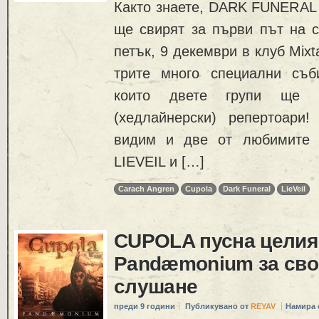
Както знаете, DARK FUNERA
ще свирят за първи път на с
петък, 9 декември в клуб Mixt
трите много специални съб
които двете групи ще 
(хедлайнерски) репертоари
видим и две от любимите 
LIEVEIL и […]
Carach Angren
Cupola
Dark Funeral
LieVeil
CUPOLA пусна целия
Pandæmonium за св
слушане
преди 9 години
Публикувано от
REYAV
Намира 