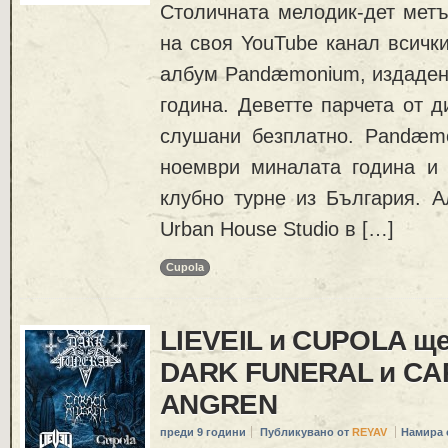
Столичната мелодик-дет метъ
на своя YouTube канал всички
албум Pandæmonium, издаден 
година. Деветте парчета от д
слушани безплатно. Pandæm
ноември миналата година и
клубно турне из България. А
Urban House Studio в […]
Cupola
LIEVEIL и CUPOLA ще
DARK FUNERAL и C
ANGREN
преди 9 години
Публикувано от
REYAV
Намира 