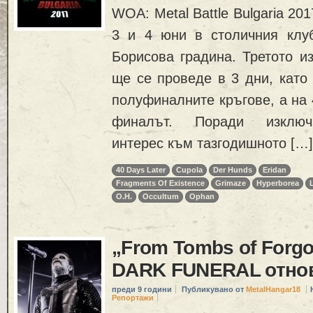
WOA: Metal Battle Bulgaria 201
3 и 4 юни в столичния клу
Борисова градина. Третото и
ще се проведе в 3 дни, като
полуфиналните кръгове, а на 
финалът. Поради изключ
интерес към тазгодишното […]
40 Days Later
Cupola
Der Hunds
Eridan
Fragments Оf Еxistence
Grimaze
Hyperborea
O.H.
Occultum
Ophan
„From Tombs of Forgo
DARK FUNERAL отнов
преди 9 години
Публикувано от
MetalHangar18
Репортажи