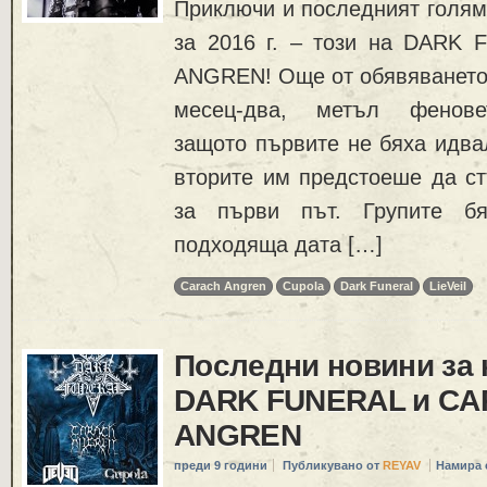
Приключи и последният голям
за 2016 г. – този на DARK
ANGREN! Още от обявяването 
месец-два, метъл феновет
защото първите не бяха идвал
вторите им предстоеше да ст
за първи път. Групите бя
подходяща дата […]
Carach Angren
Cupola
Dark Funeral
LieVeil
Последни новини за 
DARK FUNERAL и C
ANGREN
преди 9 години
Публикувано от
REYAV
Намира 