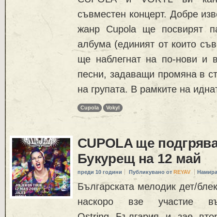
съвместен концерт. Добре изв
жанр Cupola ще посвирят п
албума (единият от които съв
ще наблегнат на по-нови и 
песни, задаващи промяна в с
на групата. В рамките на идна
Cupola
Vokyl
CUPOLA ще подгрява
Букурещ на 12 май
преди 10 години
Публикувано от
REYAV
Намира
Българската мелодик дет/блек
наскоро взе участие в
Ostring България и зае вт