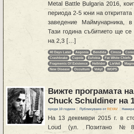
Metal Battle Bulgaria 2016, ко
периода 2-5 юни на откритата
заведение Маймунарника, в
Тази година събитието ще се 
на 2,3 […]
40 Days Later
Aegonia
Bendida
Ciroza
Core
Crashbrake
Cupola
Eufobia
Fat White Chiefs
Fragments Оf Еxistence
Hellrider
LieVeil
Magne
New Disease
Occultum
Vokyl
WOPS
Вижте програмата на
Chuck Schuldiner на 
преди 10 години
Публикувано от
REYAV
Намира
На 13 декември 2015 г. в ст
Loud (ул. Позитано №8