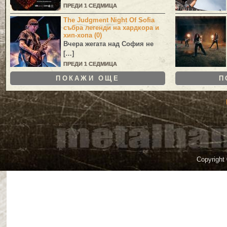
ПРЕДИ 1 СЕДМИЦА
The Judgment Night Of Sofia
събра легенди на хардкора и
хип-хопа (0)
Вчера жегата над София не
[…]
ПРЕДИ 1 СЕДМИЦА
ПОКАЖИ ОЩЕ
П
Copyright