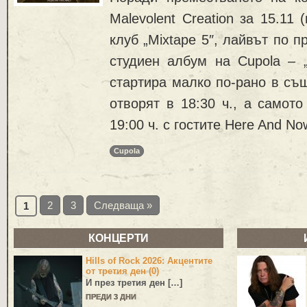
Malevolent Creation за 15.11 
клуб „Mixtape 5″, лайвът по 
студиен албум на Cupola – 
стартира малко по-рано в съ
отворят в 18:30 ч., а самот
19:00 ч. с гостите Here And No
Cupola
2
3
Следваща »
1
КОНЦЕРТИ
Hills of Rock 2026: Акцентите
от третия ден (0)
И през третия ден […]
ПРЕДИ 3 ДНИ