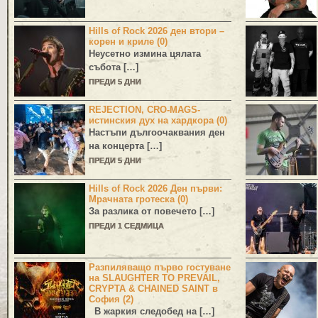
Hills of Rock 2026 ден втори –
корен и криле (0)
Неусетно измина цялата
събота […]
ПРЕДИ 5 ДНИ
REJECTION, CRO-MAGS-
истинския дух на хардкора (0)
Настъпи дългоочаквания ден
на концерта […]
ПРЕДИ 5 ДНИ
Hills of Rock 2026 Ден първи:
Мрачната гротеска (0)
За разлика от повечето […]
ПРЕДИ 1 СЕДМИЦА
Разпиляващо първо гостуване
на SLAUGHTER TO PREVAIL,
CRYPTA & CHAINED SAINT в
София (2)
В жаркия следобед на […]