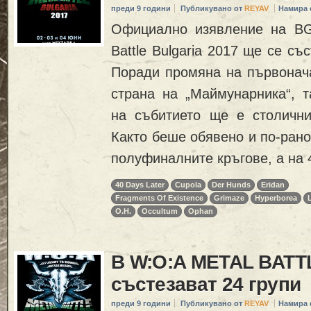
преди 9 години
Публикувано от
REYAV
Намира 
Официално изявление на BG
Battle Bulgaria 2017 ще се със
Поради промяна на първонача
страна на „Маймунарника“, т
на събитието ще e столичния
Както беше обявено и по-рано
полуфиналните кръгове, а на 
40 Days Later
Cupola
Der Hunds
Eridan
Fragments Оf Еxistence
Grimaze
Hyperborea
O.H.
Occultum
Ophan
В W:O:A METAL BATTL
състезават 24 групи
преди 9 години
Публикувано от
REYAV
Намира 