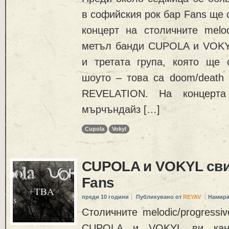
в софийския рок бар Fans ще 
концерт на столичните melodi
метъл банди CUPOLA и VOKYL
и третата група, която ще
шоуто – това са doom/death
REVELATION. На концерт
мърчъндайз […]
Cupola
Vokyl
CUPOLA и VOKYL свир
Fans
преди 10 години
Публикувано от
REYAV
Намира
Столичните melodic/progressi
CUPOLA и VOKYL ви кан