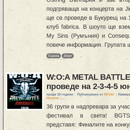
подгряваща на концерта на Jin
ще се проведе в Букурещ на 1
клуб fabrica. В шоуто ще взе
My Sins (Румъния) и Consequ
повече информация. Групата 
Cupola
Jinjer
W:O:A METAL BATTLE
проведе на 2-3-4-5 ю
преди 10 години
Публикувано от
REYAV
Намира
Новини
36 групи в надпревара за уча
фестивал в света! BGTS
представя: Финалите на конку