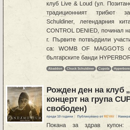
клуб Live & Loud (ул. Позита
традиционният трибют з
Schuldiner, легендарния к
CONTROL DENIED, починал на 
г. Първите потвърдили участ
са: WOMB OF MAGGOTS от
българските банди HYPERBOR
Abaddon
Chuck Schuldiner
Cupola
Hyperbore
Рожден ден на клуб „
концерт на група CU
свободен)
преди 10 години
Публикувано от
REYAV
Намира
Покана за здрав купон: К