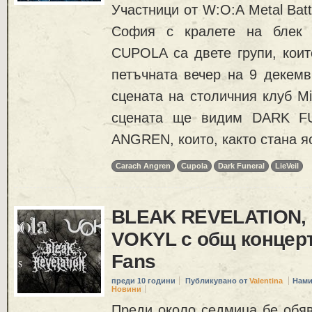
Участници от W:O:A Metal Battl
София с кралете на блек 
CUPOLA са двете групи, кои
петъчната вечер на 9 декемв
сцената на столичния клуб Mi
сцената ще видим DARK 
ANGREN, които, както стана я
Carach Angren
Cupola
Dark Funeral
LieVeil
BLEAK REVELATION,
VOKYL с общ концерт
Fans
преди 10 години
Публикувано от
Valentina
Нами
Новини
Преди около седмица бе обяв