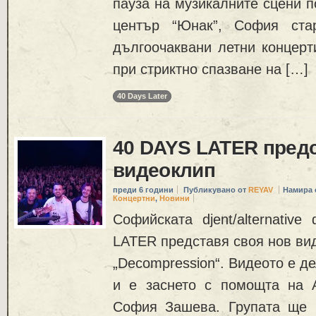
пауза на музикалните сцени п
център “Юнак”, София ста
дългоочаквани летни концерт
при стриктно спазване на […]
40 Days Later
40 DAYS LATER пред
видеоклип
преди 6 години
Публикувано от
REYAV
Намира 
Концертни
,
Новини
Софийската djent/alternativ
LATER представя своя нов ви
„Decompression“. Видеото е д
и е заснето с помощта на 
София Зашева. Групата ще 