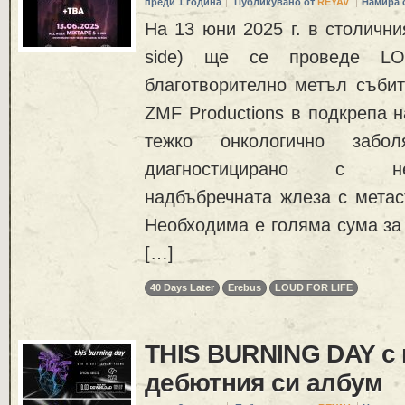
преди 1 година
Публикувано от
REYAV
Намира 
На 13 юни 2025 г. в столични
side) ще се проведе L
благотворително метъл събит
ZMF Productions в подкрепа н
тежко онкологично забо
диагностицирано с н
надбъбречната жлеза с метас
Необходима е голяма сума за
[…]
40 Days Later
Erebus
LOUD FOR LIFE
THIS BURNING DAY с
дебютния си албум