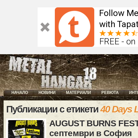
Follow Me
with Tapat
FREE - on
НАЧАЛО
НОВИНИ
МАТЕРИАЛИ
РЕВЮТА
ИНТ
Публикации с етикети
40 Days L
AUGUST BURNS FEST
септември в София