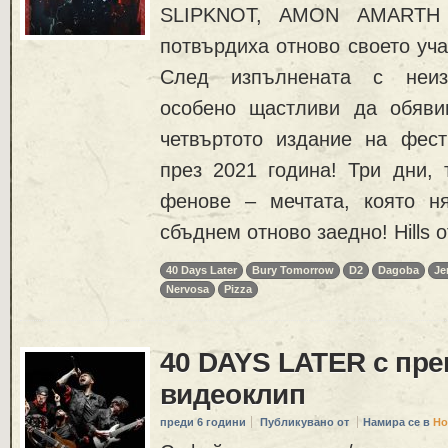
SLIPKNOT, AMON AMARTH
потвърдиха отново своето уч
След изпълнената с неиз
особено щастливи да обяви
четвъртото издание на фести
през 2021 година! Три дни, 
фенове – мечтата, която н
сбъднем отново заедно! Hills o
40 Days Later
Bury Tomorrow
D2
Dagoba
Je
Nervosa
Pizza
40 DAYS LATER с пре
видеоклип
преди 6 години
Публикувано от
Намира се в
Но