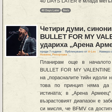
40 DAYS LATER е млада метъл
40 Days Later
8m/s
Четири думи, синони
BULLET FOR MY VAL
удариха „Арена Арм
преди 7 години
Публикувано от
A-Lex
Намира с
Новини
,
Репортажи
Планирам още в началото
BULLET FOR MY VALENTINE к
на „порасналите тийн идоли н
това по принцип няма да 
истината; в „Арена Армеец
възрастовият диапазон е заб
си мисля, че BFMV са достигн