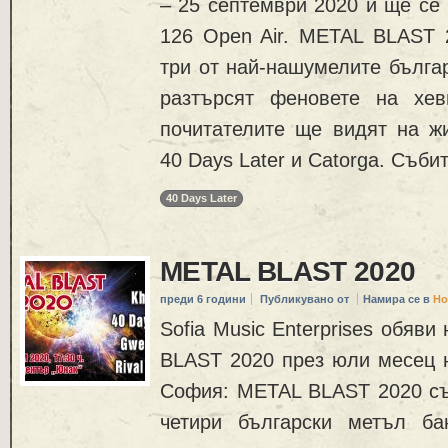
– 25 септември 2020 и ще се 
126 Open Air. METAL BLAST 
три от най-нашумелите българ
разтърсят феновете на хев
почитателите ще видят на ж
40 Days Later и Catorga. Съби
40 Days Later
METAL BLAST 2020
преди 6 години
Публикувано от
Намира се в
Но
Sofia Music Enterprises обяв
BLAST 2020 през юли месец н
София: METAL BLAST 2020 съ
четири български метъл ба