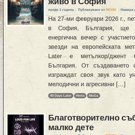
живо в София
преди 1 година
Публикувано от
REYAV
Намира 
На 27-ми февруари 2026 г., пет
в София, България, ще 
енергична вечер с участиет
звезди на европейската ме
Later е метълкор/джент
България. От създаването 
изграждат своя звук като у
мелодични и агресивни […]
40 Days Later
Herta
MoGa
Благотворително съб
малко дете