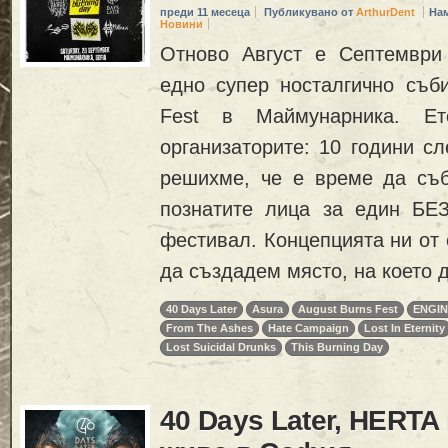
преди 11 месеца
Публикувано от
ArthurDent
На
Новини
Отново Август е Септември
едно супер носталгично съби
Fest в Маймунарника. Ет
организаторите: 10 години с
решихме, че е време да съ
познатите лица за един Б
фестивал. Концепцията ни от
да създадем място, на което 
40 Days Later
Asura
August Burns Fest
ENGIN
From The Ashes
Hate Campaign
Lost In Eternity
Lost Suicidal Drunks
This Burning Day
40 Days Later, HERTA