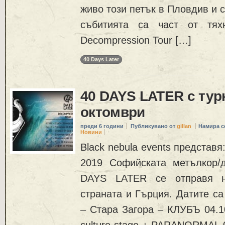
живо този петък в Пловдив и с
събитията са част от тях
Decompression Tour […]
40 Days Later
40 DAYS LATER с тур
октомври
преди 6 години
Публикувано от
gillan
Намира с
Новини
Black nebula events представя
2019 Софийската метълкор/
DAYS LATER се отправя н
страната и Гърция. Датите са
– Стара Загора – КЛУБЪ 04.1
culture stage + PARANORMAL 0