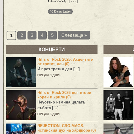
40 Days Later
2
3
4
5
Следваща »
1
КОНЦЕРТИ
Hills of Rock 2026: Акцентите
от третия ден (0)
И през третия ден […]
ПРЕДИ 3 ДНИ
Hills of Rock 2026 ден втори –
корен и криле (0)
Неусетно измина цялата
събота […]
ПРЕДИ 5 ДНИ
REJECTION, CRO-MAGS-
истинския дух на хардкора (0)