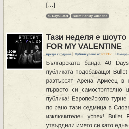
[…]
40 Days Later
Bullet For My Valentine
Тази неделя е шоуто
FOR MY VALENTINE
преди 7 години
Публикувано от
REYAV
Намира 
Българската банда 40 Days
публиката подобаващо! Bullet
разтърсят Арена Армеец в 
първото си самостоятелно 
публика! Европейското турне 
по-рано тази седмица в Слов
изключителен успех! Bullet 
утвърдили името си като една