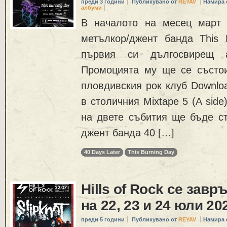
преди 3 години
Публикувано от
REYAV
Намира 
албуми
В началото на месец март 
метълкор/джент банда This 
първия си дългосвирещ 
Промоцията му ще се състои 
пловдивския рок клуб Downloa
в столичния Mixtape 5 (A side
на двете събития ще бъде ст
джент банда 40 […]
40 Days Later
This Burning Day
Hills of Rock се зав
на 22, 23 и 24 юли 20
преди 5 години
Публикувано от
REYAV
Намира 