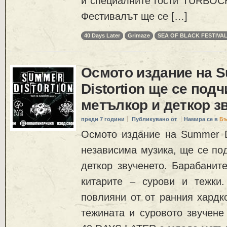
и специалните гости TURBO
Фестивалът ще се […]
40 Days Later
Grimaze
SEA OF BLACK FESTIVA
Осмото издание на 
Distortion ще се подч
метълкор и деткор з
преди 7 години
Публикувано от
Намира се в
Бъ
Осмото издание на Summer Di
независима музика, ще се по
деткор звученето. Барабанит
китарите – сурови и тежки
повлияни от от ранния хардк
тежината и суровото звучене