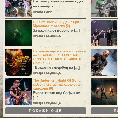
Настъпи дългоочаквания ден
на концерта […]
ПРЕДИ 5 ДНИ
Hills of Rock 2026 Ден първи:
Мрачната гротеска (0)
За разлика от повечето […]
ПРЕДИ 1 СЕДМИЦА
Разпиляващо първо гостуване
на SLAUGHTER TO PREVAIL,
CRYPTA & CHAINED SAINT в
София (2)
В жаркия следобед на […]
ПРЕДИ 1 СЕДМИЦА
The Judgment Night Of Sofia
събра легенди на хардкора и
хип-хопа (0)
Вчера жегата над София не
[…]
ПРЕДИ 1 СЕДМИЦА
ПОКАЖИ ОЩЕ
П