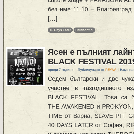
без име 11.10 – Благоевград 
[…]
40 Days Later
Paranormal
Ясен е пълният лайн
BLACK FESTIVAL 201
преди 7 години
Публикувано от
REYAV
Намира 
Седем български и две чуж
участие в тазгодишното и
BLACK FESTIVAL. Това са б
THE AWAKENED и PROKYON
TIME от Варна, SLAVE PIT, 
40 DAYS LATER от София, RI