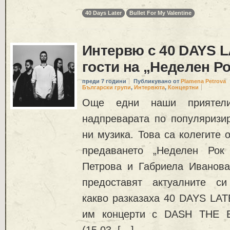
40 Days Later
Bullet For My Valentine
Интервю с 40 DAYS L
гости на „Неделен Р
преди 7 години
Публикувано от
Plamena Petrova
Български групи
,
Интервюта
,
Концертни
Още едни наши приятел
надпреварата по популяризи
ни музика. Това са колегите 
предаването „Неделен Рок
Петрова и Габриела Иванова
предоставят актуалните си
какво разказаха 40 DAYS LAT
им концерти с DASH THE 
(15.03, […]