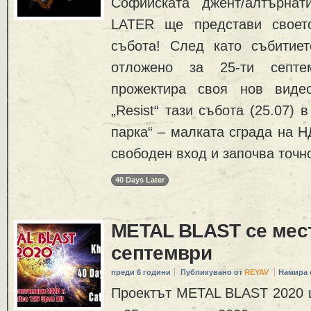
Софийската джент/алтърна
LATER ще представи своет
събота! След като събитиет
отложено за 25-ти септе
прожектира своя нов виде
„Resist“ тази събота (25.07) 
парка“ – малката сграда на Н
свободен вход и започва точн
40 Days Later
METAL BLAST се мес
септември
преди 6 години
Публикувано от
REYAV
Намира 
Проектът METAL BLAST 2020 щ