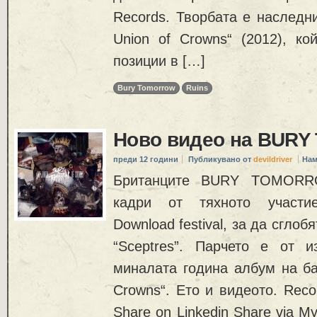
Records. Творбата е наследн
Union of Crowns“ (2012), ко
позиции в […]
Bury Tomorrow
Ruins
Ново видео на BUR
преди 12 години
Публикувано от
devildriver
Нам
Британците BURY TOMORR
кадри от тяхното участи
Download festival, за да сглоб
“Sceptres”. Парчето е от 
миналата година албум на ба
Crowns“. Ето и видеото. Rec
Share on Linkedin Share via My