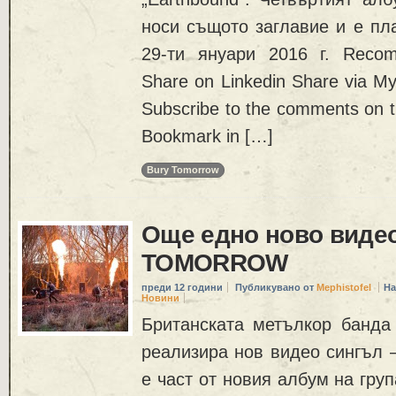
носи същото заглавие и е пл
29-ти януари 2016 г. Reco
Share on Linkedin Share via My
Subscribe to the comments on thi
Bookmark in […]
Bury Tomorrow
Още едно ново виде
TOMORROW
преди 12 години
Публикувано от
Mephistofel
На
Новини
Британската метълкор бан
реализира нов видео сингъл –
е част от новия албум на гру