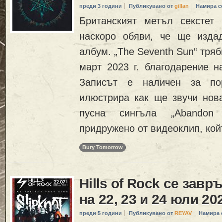
преди 3 години
Публикувано от
gillan
Намира с
Британският метъл секст
наскоро обяви, че ще изда
албум. „The Seventh Sun“ тряб
март 2023 г. благодарение на
Записът е наличен за по
илюстрира как ще звучи нова
пусна сингъла „Abandon
придружено от видеоклип, кой
Bury Tomorrow
Hills of Rock се зав
на 22, 23 и 24 юли 20
преди 5 години
Публикувано от
REYAV
Намира 