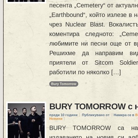
песента „Cemetery“ от актуал
„Earthbound“, който излезе в 
чрез Nuclear Blast. Вокалист
коментира следното: „Cem
любимите ни песни още от вр
Решихме да направим ви
приятели от Sitcom Soldie
работили по няколко […]
Bury Tomorrow
BURY TOMORROW с н
преди 10 години
Публикувано от
Намира се в
В
Новини
BURY TOMORROW са на 
издаването на новия си ал