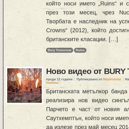
който носи името „Ruins“ и 
през този месец, чрез Nucl
Творбата е наследник на усп
Crowns“ (2012), който достиг
британските класации. […]
Bury Tomorrow
Ruins
Ново видео от BUR
преди 12 години
Публикувано от
Mephistofel
На
Новини
Британската метълкор бан
реализира нов видео сингъ
Парчето е част от новия а
Саутхемптън, който носи името
да излезе през май месец 2014г