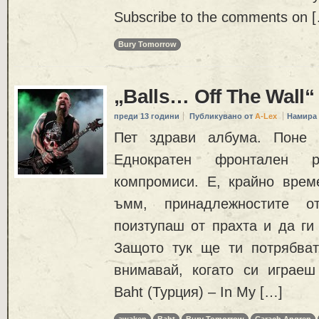
Subscribe to the comments on 
Bury Tomorrow
„Balls… Off The Wall“
преди 13 години
Публикувано от
A-Lex
Намира 
Пет здрави албума. Поне 
Еднократен фронтален 
компромиси. Е, крайно врем
ъмм, принадлежностите о
поизтупаш от прахта и да ги
Защото тук ще ти потрябва
внимавай, когато си играеш
Baht (Турция) – In My […]