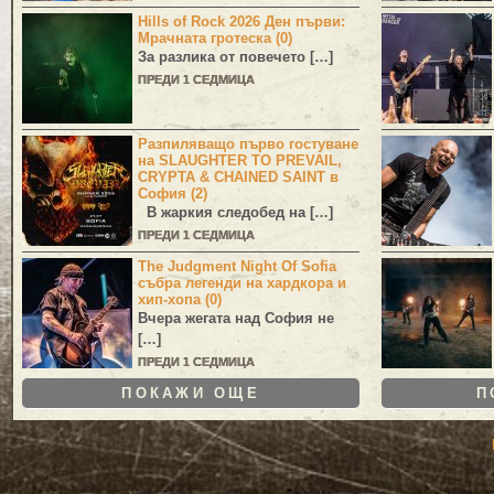
Hills of Rock 2026 Ден първи:
Мрачната гротеска (0)
За разлика от повечето […]
ПРЕДИ 1 СЕДМИЦА
Разпиляващо първо гостуване
на SLAUGHTER TO PREVAIL,
CRYPTA & CHAINED SAINT в
София (2)
В жаркия следобед на […]
ПРЕДИ 1 СЕДМИЦА
The Judgment Night Of Sofia
събра легенди на хардкора и
хип-хопа (0)
Вчера жегата над София не
[…]
ПРЕДИ 1 СЕДМИЦА
ПОКАЖИ ОЩЕ
П