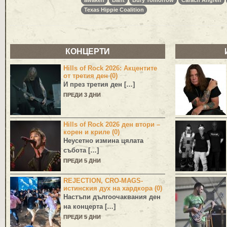
awaken
Baht
Bury Tomorrow
Carach Angren
Texas Hippie Coalition
КОНЦЕРТИ
Hills of Rock 2026: Акцентите
от третия ден (0)
И през третия ден […]
ПРЕДИ 3 ДНИ
Hills of Rock 2026 ден втори –
корен и криле (0)
Неусетно измина цялата
събота […]
ПРЕДИ 5 ДНИ
REJECTION, CRO-MAGS-
истинския дух на хардкора (0)
Настъпи дългоочаквания ден
на концерта […]
ПРЕДИ 5 ДНИ