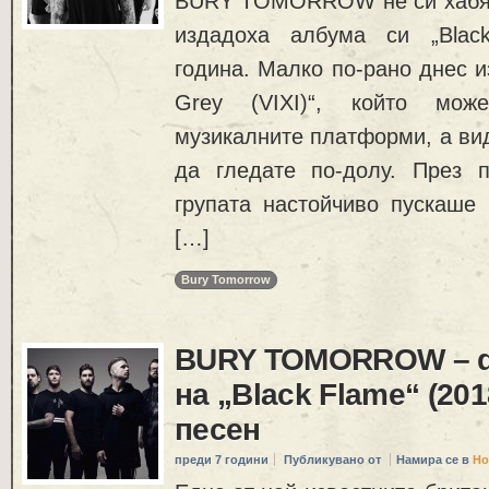
BURY TOMORROW не си хабят
издадоха албума си „Blac
година. Малко по-рано днес и
Grey (VIXI)“, който мо
музикалните платформи, а ви
да гледате по-долу. През 
групата настойчиво пускаше 
[…]
Bury Tomorrow
BURY TOMORROW – de
на „Black Flame“ (201
песен
преди 7 години
Публикувано от
Намира се в
Но