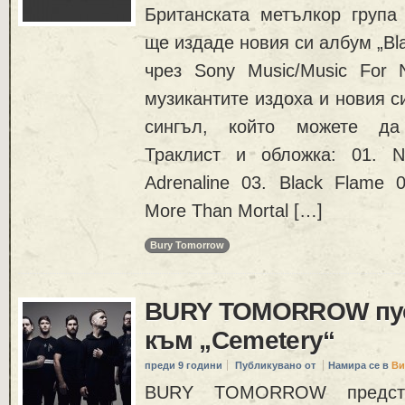
Британската метълкор гру
ще издаде новия си албум „Bl
чрез Sony Music/Music For N
музикантите издоха и новия с
сингъл, който можете да 
Траклист и обложка: 01. N
Adrenaline 03. Black Flame 
More Than Mortal […]
Bury Tomorrow
BURY TOMORROW пус
към „Cemetery“
преди 9 години
Публикувано от
Намира се в
Ви
BURY TOMORROW предста