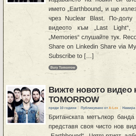
името „Earthbound‬„ и ще изле
чрез Nuclear Blast. По-долу
видеото към „Last Light“,
„Memories“ слушайте тук. Re
Share on Linkedin Share via My
Subscribe to […]
Bury Tomorrow
Вижте новото видео
TOMORROW
преди 10 години
Публикувано от
A-Lex
Намира 
Британската метълкор бан
представя своя чисто нов ви
„Earthbound“. Четвъртият ал