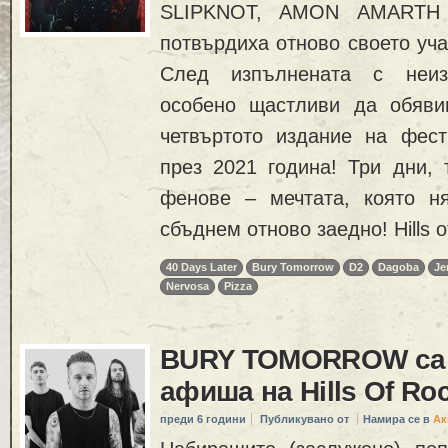
SLIPKNOT, AMON AMARTH
потвърдиха отново своето уч
След изпълнената с неиз
особено щастливи да обяви
четвъртото издание на фести
през 2021 година! Три дни, 
фенове – мечтата, която н
сбъднем отново заедно! Hills o
40 Days Later
Bury Tomorrow
D2
Dagoba
Je
Nervosa
Pizza
BURY TOMORROW са 
афиша на Hills Of Ro
преди 6 години
Публикувано от
Намира се в
Ак