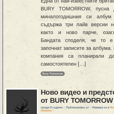
Една от най-известните брита
BURY TOMORROW, пусна д
миналогодишния си албум 
съдържа три лайв версии н
както и ново парче, озагл
Бандата споделя, че то е
започнат записите за албума. D
компания са планирали да
самостоятелен […]
Bury Tomorrow
Ново видео и предс
от BURY TOMORROW
преди 8 години
Публикувано от
Намира се в
Ви
Новини