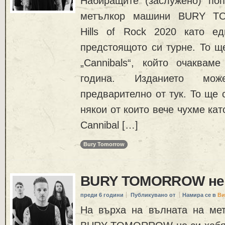
Набиращите (заслужено) поп
метълкор машини BURY T
Hills of Rock 2020 като е
предстоящото си турне. То щ
„Cannibals“, който очаквам
година. Изданието мо
предварително от тук. То ще 
някои от които вече чухме като
Cannibal […]
Bury Tomorrow
BURY TOMORROW не 
преди 6 години
Публикувано от
Намира се в
Ви
На върха на вълната на мет