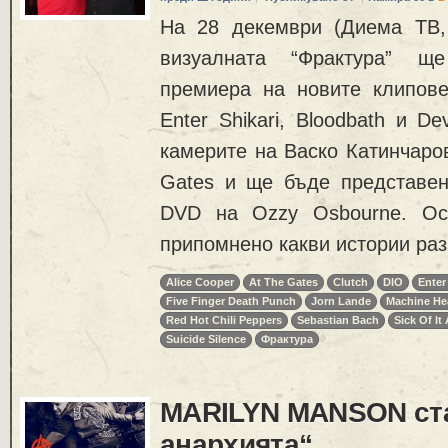
На 28 декември (Диема ТВ, 
визуалната “Фрактура” щ
премиера на новите клипове 
Enter Shikari, Bloodbath и Dev
камерите на Васко Катинчаров
Gates и ще бъде представен
DVD на Ozzy Osbourne. Ос
припомнено какви истории раз
Alice Cooper
At The Gates
Clutch
DIO
Enter
Five Finger Death Punch
Jorn Lande
Machine He
Red Hot Chili Peppers
Sebastian Bach
Sick Of It 
Suicide Silence
Фрактура
MARILYN MANSON ста
анархията“