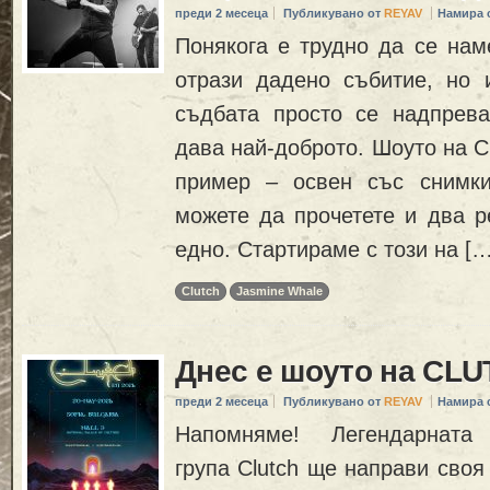
преди 2 месеца
Публикувано от
REYAV
Намира 
Понякога е трудно да се нам
отрази дадено събитие, но 
съдбата просто се надпрев
дава най-доброто. Шоуто на 
пример – освен със снимки
можете да прочетете и два р
едно. Стартираме с този на […
Clutch
Jasmine Whale
Днес е шоуто на CL
преди 2 месеца
Публикувано от
REYAV
Намира 
Напомняме! Легендарната
група Clutch ще направи своя