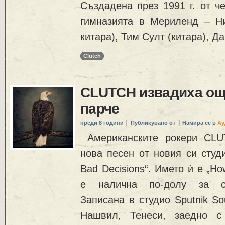
Създадена през 1991 г. от ч
гимназията в Мериленд – Н
китара), Тим Султ (китара), Д
Clutch
CLUTCH извадиха ощ
парче
преди 8 години
Публикувано от
Намира се в
Ау
Американските рокери CLU
нова песен от новия си студ
Bad Decisions“. Името ѝ е „H
е налична по-долу за с
Записана в студио Sputnik S
Нашвил, Тенеси, заедно с