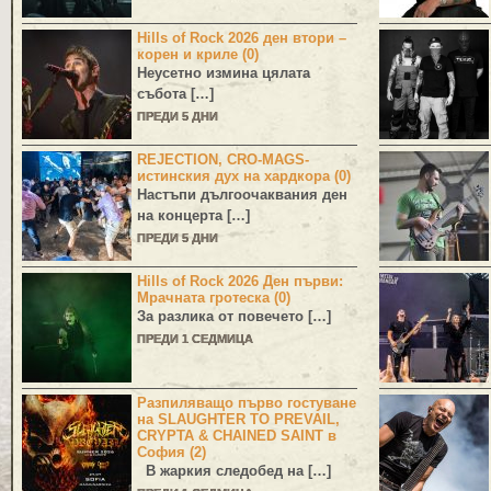
Hills of Rock 2026 ден втори –
корен и криле (0)
Неусетно измина цялата
събота […]
ПРЕДИ 5 ДНИ
REJECTION, CRO-MAGS-
истинския дух на хардкора (0)
Настъпи дългоочаквания ден
на концерта […]
ПРЕДИ 5 ДНИ
Hills of Rock 2026 Ден първи:
Мрачната гротеска (0)
За разлика от повечето […]
ПРЕДИ 1 СЕДМИЦА
Разпиляващо първо гостуване
на SLAUGHTER TO PREVAIL,
CRYPTA & CHAINED SAINT в
София (2)
В жаркия следобед на […]