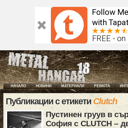
Follow Me
with Tapat
FREE - on
НАЧАЛО
НОВИНИ
МАТЕРИАЛИ
РЕВЮТА
ИНТ
Публикации с етикети
Clutch
Пустинен груув в съ
София с CLUTCH – д