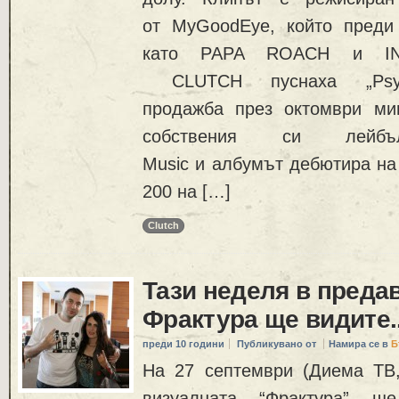
от MyGoodEye, който преди
като PAPA ROACH и I
CLUTCH пуснаха „Psyc
продажба през октомври ми
собствения си лейбъ
Music и албумът дебютира на 
200 на […]
Clutch
Тази неделя в преда
Фрактура ще видите.
преди 10 години
Публикувано от
Намира се в
Б
На 27 септември (Диема ТВ, 
визуалната “Фрактура” щ