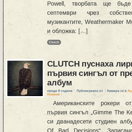
Powell, творбата ще бъд
септември чрез собств
музикантите, Weathermaker Mu
и обложка: […]
Clutch
CLUTCH пуснаха лир
първия сингъл от пр
албум
преди 8 години
Публикувано от
Намира се в
Ау
Новини
Американските рокери о
първия сингъл „Gimme The Ke
си дванадесети студиен албу
Of Bad Decisions“. Записан