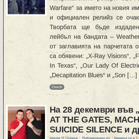
Warfare“ за името на новия и
и официален релийз се очак
Творбата ще бъде издаден
лейбъл на бандата – Weather
от заглавията на парчетата 
са обявени: „X-Ray Visions“, „F
In Texas“, „Our Lady Of Electri
„Decapitation Blues“ и „Son […]
Clutch
На 28 декември във 
AT THE GATES, MACH
SUICIDE SILENCE и д
преди 11 години
Публикувано от
Намира се в
Б