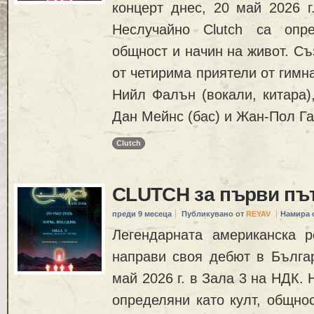
концерт днес, 20 май 2026 г
Неслучайно Clutch са опре
общност и начин на живот. Съ
от четирима приятели от гимн
Нийл Фалън (вокали, китара),
Дан Мейнс (бас) и Жан-Пол Га
Clutch
CLUTCH за първи пъ
преди 9 месеца
Публикувано от
REYAV
Намира 
Легендарната американска р
направи своя дебют в Българ
май 2026 г. в Зала 3 на НДК. 
определяни като култ, общнос