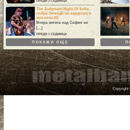
ПРЕДИ 1 СЕДМИЦА
The Judgment Night Of Sofia
събра легенди на хардкора и
хип-хопа (0)
Вчера жегата над София не
[…]
ПРЕДИ 1 СЕДМИЦА
ПОКАЖИ ОЩЕ
П
Copyright