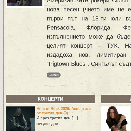
Американските рокери Clutch
нова песен (чието име не е
първи път на 18-ти юли във
Pensacola, Флорида. Ф
изпълнението може да бъде
целият концерт – ТУК. На
издадоха нов, лимитиран 
“Pigtown Blues”. Сингълът съд
Clutch
КОНЦЕРТИ
Hills of Rock 2026: Акцентите
от третия ден (0)
И през третия ден […]
ПРЕДИ 3 ДНИ