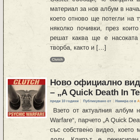
материал за нов албум в начал
което отново ще потегли на 
няколко почивки, през коит
решат каква ще е насоката
творба, както и […]
Clutch
Ново официално вид
– „A Quick Death In T
преди 10 години
Публикувано от
Намира се в
А
Взето от актуалния албум н
Warfare“, парчето „A Quick Dea
със собствено видео, което 
долу. Клипът е режисиран