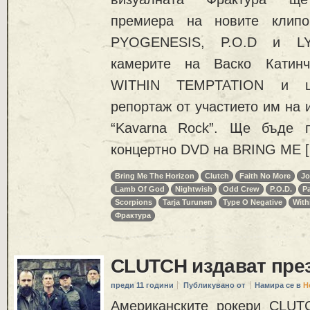
премиера на новите клип
PYOGENESIS, P.O.D и L
камерите на Васко Катинч
WITHIN TEMPTATION и щ
репортаж от участието им на
“Kavarna Rock”. Ще бъде п
концертно DVD на BRING ME 
Bring Me The Horizon
Clutch
Faith No More
Jo
Lamb Of God
Nightwish
Odd Crew
P.O.D.
P
Scorpions
Tarja Turunen
Type O Negative
With
Фрактура
CLUTCH издават пре
преди 11 години
Публикувано от
Намира се в
Н
Американските рокери CLUTC