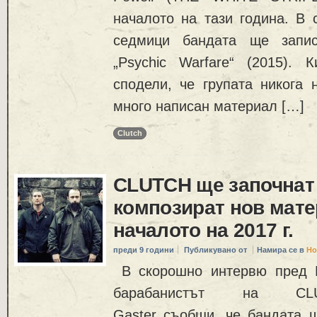
началото на тази година. В 
седмици бандата ще запис
„Psychic Warfare“ (2015). К
сподели, че групата никога 
много написан материал […]
Clutch
CLUTCH ще започнат
композират нов мате
началото на 2017 г.
преди 9 години
Публикувано от
Намира се в
Но
В скорошно интервю пред H
барабанистът на CLU
Gaster съобщи, че бандата 