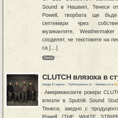
Sound в Нашвил, Тенеси от
Powell, творбата ще бъд
септември чрез собств
музикантите, Weathermaker
споделят, че текстовете на пе
са […]
Clutch
CLUTCH влязоха в с
преди 8 години
Публикувано от
Намира се в
Но
Американските рокери CLUT
влезли в Sputnik Sound Stu
Тенеси, заедно с продуцен
Powell (THE WHITE STRI