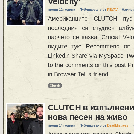
Velocity’
преди 12 години
Публикувано от
REYAV
Намира
Американците CLUTCH пус
последния си студиен албум
парчето се казва ‘Crucial Velo
видите тук: Recommend on 
Linkedin Share via MySpace Twe
to the comments on this post Pr
in Browser Tell a friend
Clutch
CLUTCH в изпълнени
нова песен на живо
преди 14 години
Публикувано от
DeadMistress