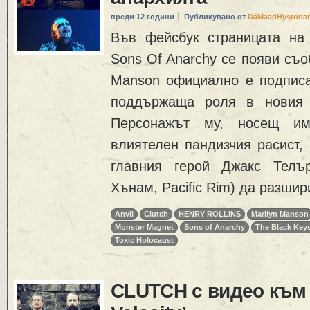
преди 12 години
Публикувано от
DaMaadHystoria
Във фейсбук страницата на
Sons Of Anarchy се появи съо
Manson официално е подписа
поддържаща роля в новия 
Персонажът му, носещ и
влиятелен пандизчия расист,
главния герой Джакс Телъ
Хънам, Pacific Rim) да разшир
Anvil
Clutch
HENRY ROLLINS
Marilyn Manson
Monster Magnet
Sons of Anarchy
The Black Key
Toxic Holocaust
CLUTCH с видео към ‘