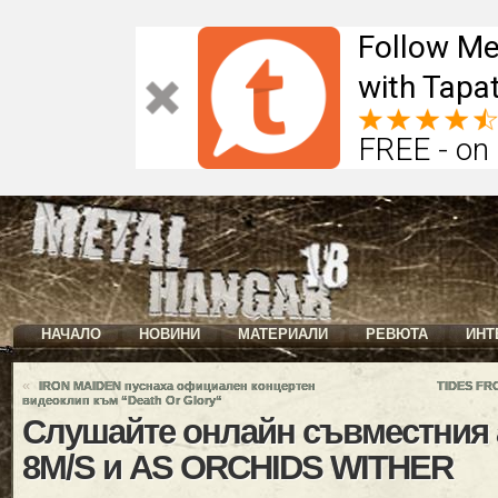
Follow Me
with Tapat
FREE - on
НАЧАЛО
НОВИНИ
МАТЕРИАЛИ
РЕВЮТА
ИНТ
«
IRON MAIDEN пуснаха официален концертен
TIDES FR
видеоклип към “Death Or Glory“
Слушайте онлайн съвместния 
8M/S и AS ORCHIDS WITHER