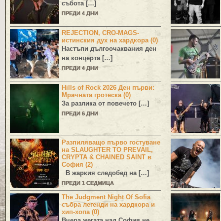
събота […]
ПРЕДИ 4 ДНИ
REJECTION, CRO-MAGS-
истинския дух на хардкора (0)
Настъпи дългоочаквания ден
на концерта […]
ПРЕДИ 4 ДНИ
Hills of Rock 2026 Ден първи:
Мрачната гротеска (0)
За разлика от повечето […]
ПРЕДИ 6 ДНИ
Разпиляващо първо гостуване
на SLAUGHTER TO PREVAIL,
CRYPTA & CHAINED SAINT в
София (2)
В жаркия следобед на […]
ПРЕДИ 1 СЕДМИЦА
The Judgment Night Of Sofia
събра легенди на хардкора и
хип-хопа (0)
Вчера жегата над София не