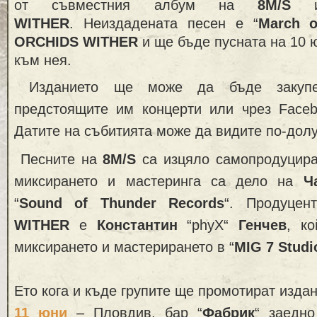
от съвместния албум на
8M/S
WITHER
. Неиздадената песен е “
March o
ORCHIDS WITHER
и ще бъде пусната на 10 ю
към нея.
Изданието ще може да бъде закуп
предстоящите им концерти или чрез Faceb
Датите на събитията може да видите по-долу
Песните на
8M/S
са изцяло самопродуцира
миксирането и мастеринга са дело на
Ч
“
Sound of Thunder Records
“. Продуце
WITHER
е
Константин
“phyX“
Генчев
, к
миксирането и мастерирането в “
MIG 7 Studi
Ето кога и къде групите ще промотират издан
11 юни
– Пловдив, бар “
Фабрик
“ заедн