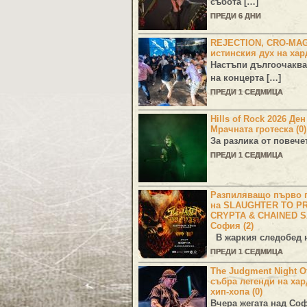
събота […]
ПРЕДИ 6 ДНИ
REJECTION, CRO-MA
истинския дух на хар
Настъпи дългоочаква
на концерта […]
ПРЕДИ 1 СЕДМИЦА
Hills of Rock 2026 Де
Мрачната гротеска (0)
За разлика от повече
ПРЕДИ 1 СЕДМИЦА
Разпиляващо първо г
на SLAUGHTER TO PR
CRYPTA & CHAINED S
София (2)
В жаркия следобед н
ПРЕДИ 1 СЕДМИЦА
The Judgment Night Of
събра легенди на хар
хип-хопа (0)
Вчера жегата над Со