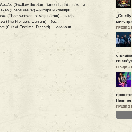
otamäki
(Swallow the Sun, Barren Earth) – вокали
aakso
(Chaosweaver) – китара и клавири
outa
(Chaosweaver, ex-Verjnuarmu) – китара
„
Cruelty
sva
(The Nibiruan, Elenium) – бас
миксира
era
(Cult of Endtime, Discard) – барабани
ПРЕДИ 1 
стрийм
си албу
ПРЕДИ 1 
предсто
Hammer
ПРЕДИ 2 