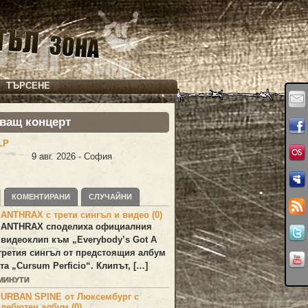
ТЪРСЕНЕ
ващ концерт
LP
9 авг. 2026 - София
КОМЕНТИРАНИ
СЛУЧАЙНИ
ANTHRAX с трети сингъл и видео (0)
ANTHRAX
споделиха официалния
видеоклип към „
Everybody’s Got A
 третия сингъл от предстоящия албум
та „
Cursum Perficio
“. Клипът, […]
 МИНУТИ
URBAN SPINE от Люксембург с
дебютен албум (0)