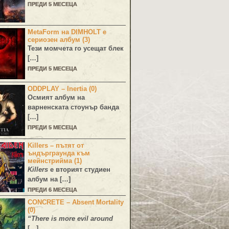
ПРЕДИ 5 МЕСЕЦА
MetaForm на DIMHOLT е
сериозен албум (3)
Тези момчета го усещат блек
[…]
ПРЕДИ 5 МЕСЕЦА
ODDPLAY – Inertia (0)
Осмият албум на
варненската стоунър банда
[…]
ПРЕДИ 5 МЕСЕЦА
Killers – пътят от
ъндърграунда към
мейнстрийма (1)
Killers
е вторият студиен
албум на […]
ПРЕДИ 6 МЕСЕЦА
CONCRETE – Absent Mortality
(0)
“There is more evil around
[…]