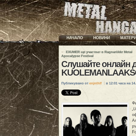
НАЧАЛО
НОВИНИ
МАТЕР
«
EXUMER ще участват в Ragnarökkr Metal
Apocalypse Festival
Слушайте онлайн 
KUOLEMANLAAKS
Публикувано от
enjnthlf
в 12:01 часа на 14.
Ф
„U
о
А
ръ
Fo