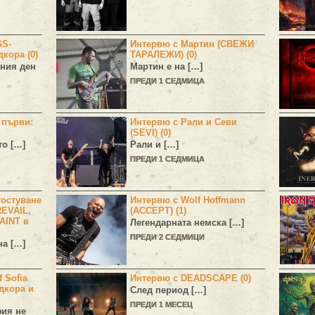
GS-
Интервю с Мартин (СВЕЖИ
дкора (0)
ТАРАЛЕЖИ) (0)
ния ден
Мартин е на […]
ПРЕДИ 1 СЕДМИЦА
н първи:
Интервю с Рали и Севи
(SEVI) (0)
то […]
Рали и […]
ПРЕДИ 1 СЕДМИЦА
остуване
Интервю с Wolf Hoffmann
EVAIL,
(ACCEPT) (1)
AINT в
Легендарната немска […]
ПРЕДИ 2 СЕДМИЦИ
а […]
 Sofia
Интервю с DEADSCAPE (0)
дкора и
След период […]
ПРЕДИ 1 МЕСЕЦ
фия не