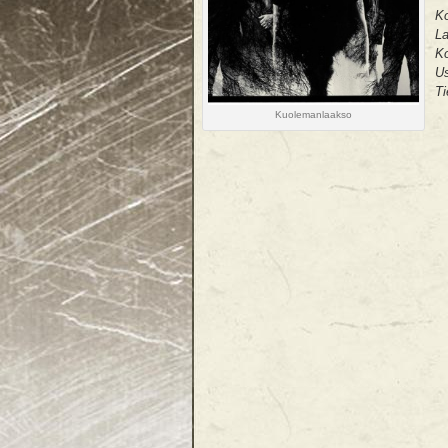
K
L
K
U
Ti
Kuolemanlaakso