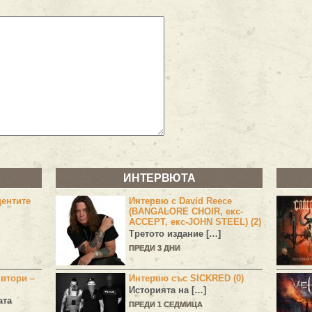
ИНТЕРВЮТА
центите
Интервю с David Reece
(BANGALORE CHOIR, екс-
ACCEPT, екс-JOHN STEEL) (2)
Третото издание […]
ПРЕДИ 3 ДНИ
 втори –
Интервю със SICKRED (0)
Историята на […]
ата
ПРЕДИ 1 СЕДМИЦА