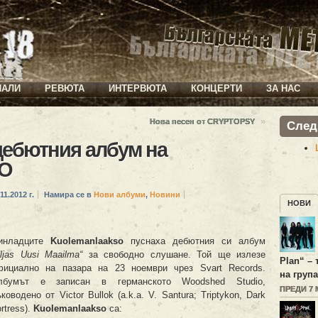
ИАЛИ
РЕВЮТА
ИНТЕРВЮТА
КОНЦЕРТИ
ЗА НАС
»
Нова песен от CRYPTOPSY
След
дебютния албум на
O
11.2012 г.
Намира се в
Нови албуми
,
Новини
НОВИ
инладците
Kuolemanlaakso
пуснаха дебютния си албум
ljas Uusi Maailma“
за свободно слушане. Той ще излезе
Plan
“ –
фициално на пазара на 23 ноември чрез Svart Records.
на група
лбумът е записан в германското Woodshed Studio,
ПРЕДИ 7
ководено от Victor Bullok (a.k.a. V. Santura; Triptykon, Dark
rtress).
Kuolemanlaakso
са: