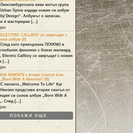
Люксембургската хеви метъл група
Urban Spine
издаде новия си албум
 by Design
“. Албумът е записан,
н и мастериран […]
ДЕН
ELECTRIC CALLBOY се завръщат с
нов албум (0)
След като превърнаха
TEKKNO
в
глобален феномен с близо милиард
а,
Electric Callboy
се завръщат с новия
м […]
ДЕН
KAI HANSEN с втори сънгъл към
„Born With A Hammer“ (0)
С песента „
Welcome To Life
“
Kai
Hansen
представя втория сингъл от
ящия си солов албум „
Born With A
„. След […]
ДНИ
ПОКАЖИ ОЩЕ