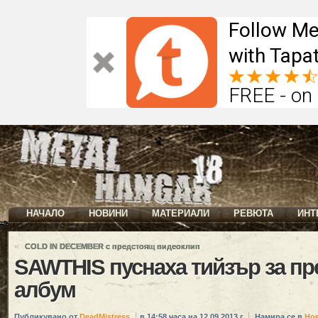
Follow Me
with Tapat
FREE - on
НАЧАЛО
НОВИНИ
МАТЕРИАЛИ
РЕВЮТА
ИНТ
«
COLD IN DECEMBER с предстоящ видеоклип
SAWTHIS пуснаха тийзър за п
албум
Публикувано от
DeadMistress
в 14:58 часа на 12.09.2013 г.
Намира се в
Но