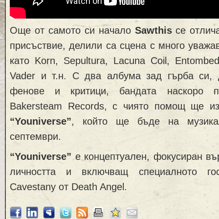
Още от самото си начало
Sawthis
се отлича
присъствие, делили са сцена с много уважа
като Korn, Sepultura, Lacuna Coil, Entombe
Vader и т.н. С два албума зад гърба си, 
фенове и критици, бандата наскоро п
Bakersteam Records, с чиято помощ ще и
“Youniverse”
, който ще бъде на музика
септември.
“Youniverse”
e концептуален, фокусиран въ
личността и включващ специалното го
Cavestany от Death Angel.