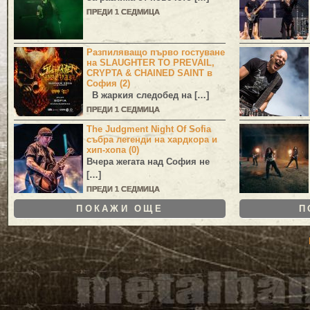
ПРЕДИ 1 СЕДМИЦА
Разпиляващо първо гостуване
на SLAUGHTER TO PREVAIL,
CRYPTA & CHAINED SAINT в
София (2)
В жаркия следобед на […]
ПРЕДИ 1 СЕДМИЦА
The Judgment Night Of Sofia
събра легенди на хардкора и
хип-хопа (0)
Вчера жегата над София не
[…]
ПРЕДИ 1 СЕДМИЦА
ПОКАЖИ ОЩЕ
П