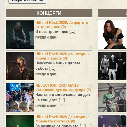
КОНЦЕРТИ
Hills of Rock 2026: Акцентите
от третия ден (0)
И през третия ден […]
ПРЕДИ 4 ДНИ
Hills of Rock 2026 ден втори –
корен и криле (0)
Неусетно измина цялата
събота […]
ПРЕДИ 6 ДНИ
REJECTION, CRO-MAGS-
истинския дух на хардкора (0)
Настъпи дългоочаквания ден
на концерта […]
ПРЕДИ 6 ДНИ
Hills of Rock 2026 Ден първи:
Мрачната гротеска (0)
За разлика от повечето […]